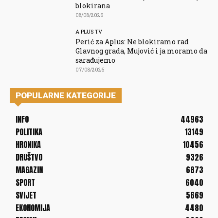
blokirana
08/08/2026
A PLUS TV
Perić za Aplus: Ne blokiramo rad
Glavnog grada, Mujović i ja moramo da
sarađujemo
07/08/2026
POPULARNE KATEGORIJE
INFO
44963
POLITIKA
13149
HRONIKA
10456
DRUŠTVO
9326
MAGAZIN
6873
SPORT
6040
SVIJET
5669
EKONOMIJA
4480