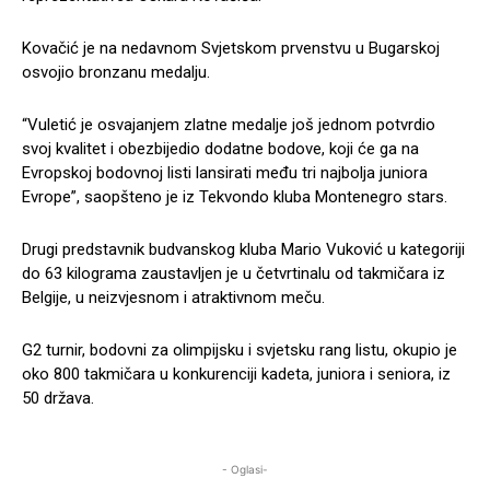
Kovačić je na nedavnom Svjetskom prvenstvu u Bugarskoj
osvojio bronzanu medalju.
“Vuletić je osvajanjem zlatne medalje još jednom potvrdio
svoj kvalitet i obezbijedio dodatne bodove, koji će ga na
Evropskoj bodovnoj listi lansirati među tri najbolja juniora
Evrope”, saopšteno je iz Tekvondo kluba Montenegro stars.
Drugi predstavnik budvanskog kluba Mario Vuković u kategoriji
do 63 kilograma zaustavljen je u četvrtinalu od takmičara iz
Belgije, u neizvjesnom i atraktivnom meču.
G2 turnir, bodovni za olimpijsku i svjetsku rang listu, okupio je
oko 800 takmičara u konkurenciji kadeta, juniora i seniora, iz
50 država.
- Oglasi-