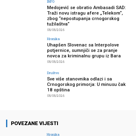
INFO
Medojević se obratio Ambasadi SAD:
Traži novu istragu afere „Telekom“,
zbog “nepostupanja crnogorskog
tužilaštva”
08/08/2026
Hronika
Uhapšen Slovenac sa Interpolove
potjernice, sumnjiči se za pranje
novca za kriminalnu grupu iz Bara
08/08/2026
Društvo
Sve više stanovnika odlazi i sa
Crnogorskog primorja: U minusu čak
18 opština
08/08/2026
POVEZANE VIJESTI
Hronika