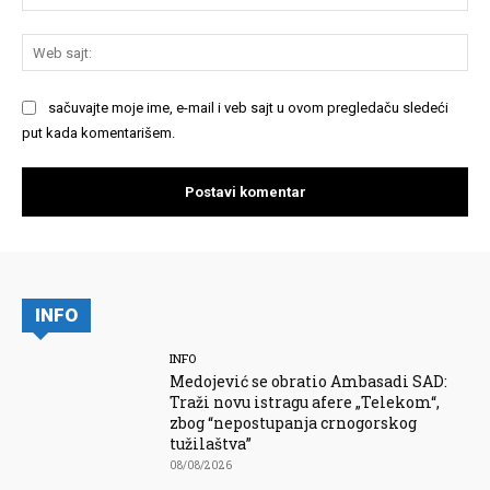
We
saj
sačuvajte moje ime, e-mail i veb sajt u ovom pregledaču sledeći
put kada komentarišem.
INFO
INFO
Medojević se obratio Ambasadi SAD:
Traži novu istragu afere „Telekom“,
zbog “nepostupanja crnogorskog
tužilaštva”
08/08/2026