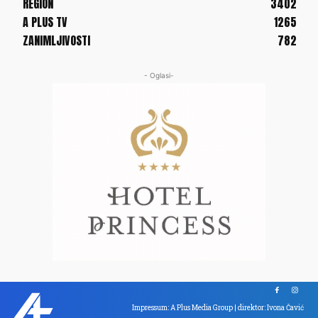
REGION
3402
A PLUS TV
1265
ZANIMLJIVOSTI
782
- Oglasi-
Impressum: A Plus Media Group | direktor: Ivona Čavić