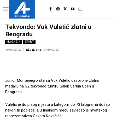
UK
LONDON NEWS
Tekvondo: Vuk Vuletić zlatni u
Beogradu
MAGAZIN
SPORT
30/10/2022
Ažurirano:
30/10/2022
Facebook
Twitter
Pinterest
Wh
Junior Montenegro starsa Vuk Vuletić osvojio je zlatnu
medalju na G2 tekvondo turniru Galeb Serbia Open u
Beogradu.
Vuletić je do prvog mjesta u kategoriji do 73 kilograma došao
nakon tri pobjede, a u finalnom meču savladao je hrvatskog
reprezentativca Oskara Kovačića.