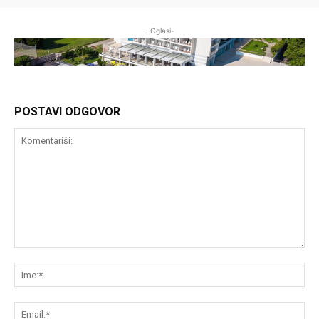
- Oglasi-
POSTAVI ODGOVOR
Komentariši:
Im
Em