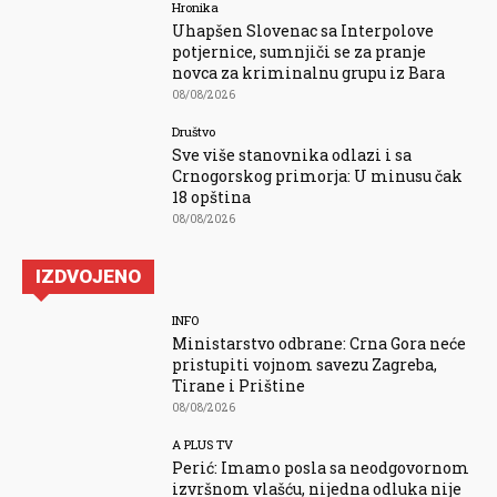
Hronika
Uhapšen Slovenac sa Interpolove
potjernice, sumnjiči se za pranje
novca za kriminalnu grupu iz Bara
08/08/2026
Društvo
Sve više stanovnika odlazi i sa
Crnogorskog primorja: U minusu čak
18 opština
08/08/2026
IZDVOJENO
INFO
Ministarstvo odbrane: Crna Gora neće
pristupiti vojnom savezu Zagreba,
Tirane i Prištine
08/08/2026
A PLUS TV
Perić: Imamo posla sa neodgovornom
izvršnom vlašću, nijedna odluka nije