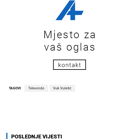
TAGOVI
Tekvondo
Vuk Vuletić
Facebook
Twitter
Pinterest
Wh
POSLEDNJE VIJESTI