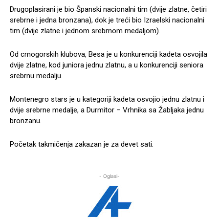
Drugoplasirani je bio Španski nacionalni tim (dvije zlatne, četiri
srebrne i jedna bronzana), dok je treći bio Izraelski nacionalni
tim (dvije zlatne i jednom srebrnom medaljom).
Od crnogorskih klubova, Besa je u konkurenciji kadeta osvojila
dvije zlatne, kod juniora jednu zlatnu, a u konkurenciji seniora
srebrnu medalju.
Montenegro stars je u kategoriji kadeta osvojio jednu zlatnu i
dvije srebrne medalje, a Durmitor – Vrhnika sa Žabljaka jednu
bronzanu.
Početak takmičenja zakazan je za devet sati.
- Oglasi-