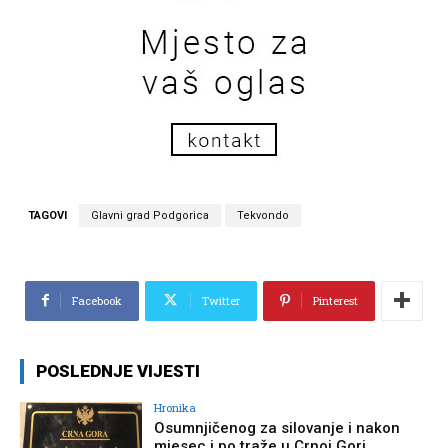
TAGOVI
Glavni grad Podgorica
Tekvondo
Facebook
Twitter
Pinterest
POSLEDNJE VIJESTI
Hronika
Osumnjičenog za silovanje i nakon
mjesec i po traže u Crnoj Gori