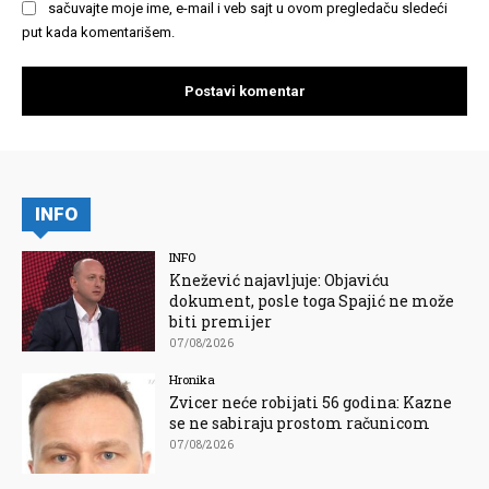
sačuvajte moje ime, e-mail i veb sajt u ovom pregledaču sledeći
put kada komentarišem.
INFO
INFO
Knežević najavljuje: Objaviću
dokument, posle toga Spajić ne može
biti premijer
07/08/2026
Hronika
Zvicer neće robijati 56 godina: Kazne
se ne sabiraju prostom računicom
07/08/2026