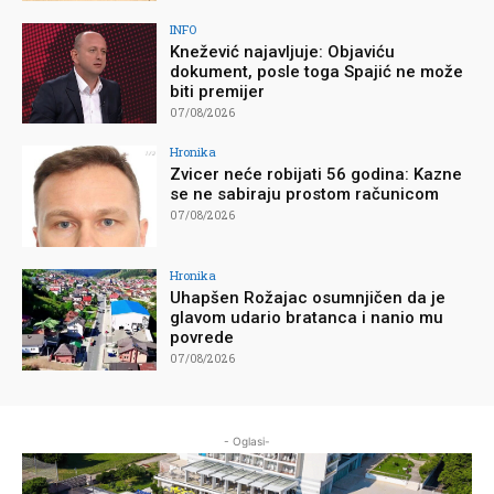
INFO
Knežević najavljuje: Objaviću
dokument, posle toga Spajić ne može
biti premijer
07/08/2026
Hronika
Zvicer neće robijati 56 godina: Kazne
se ne sabiraju prostom računicom
07/08/2026
Hronika
Uhapšen Rožajac osumnjičen da je
glavom udario bratanca i nanio mu
povrede
07/08/2026
- Oglasi-