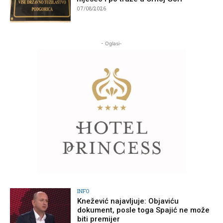
07/08/2026
- Oglasi-
INFO
Knežević najavljuje: Objaviću
dokument, posle toga Spajić ne može
biti premijer