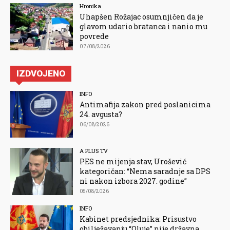
Hronika
Uhapšen Rožajac osumnjičen da je
glavom udario bratanca i nanio mu
povrede
07/08/2026
IZDVOJENO
INFO
Antimafija zakon pred poslanicima
24. avgusta?
06/08/2026
A PLUS TV
PES ne mijenja stav, Urošević
kategoričan: “Nema saradnje sa DPS
ni nakon izbora 2027. godine”
05/08/2026
INFO
Kabinet predsjednika: Prisustvo
obilježavanju “Oluje” nije državna