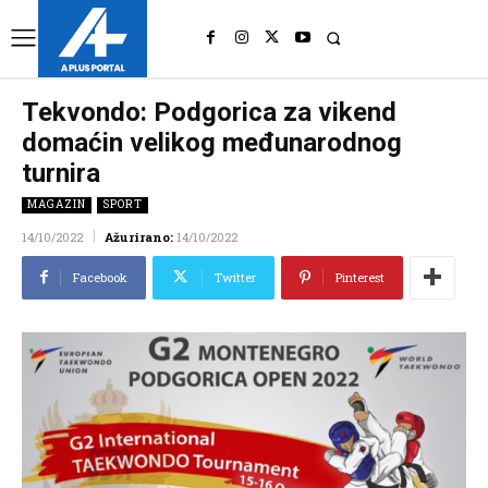
UK
LONDON NEWS
Tekvondo: Podgorica za vikend
domaćin velikog međunarodnog
turnira
MAGAZIN
SPORT
14/10/2022
Ažurirano:
14/10/2022
Facebook
Twitter
Pinterest