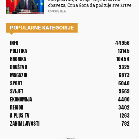
obaveza, Crna Gora da poštuje sve žrtve
05/08/2026
POPULARNE KATEGORIJE
INFO
44956
POLITIKA
13145
HRONIKA
10454
DRUŠTVO
9325
MAGAZIN
6873
SPORT
6040
SVIJET
5669
EKONOMIJA
4480
REGION
3402
A PLUS TV
1263
ZANIMLJIVOSTI
782
- Oglasi-