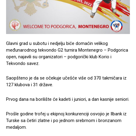
Glavni grad u subotu i nedjelju biće domaćin velikog
međunarodnog tekvondo G2 turnira Montenegro – Podgorica
open, najavili su organizatori – podgorički klub Korio i
Tekvondo savez.
Saopšteno je da se očekuje učešće više od 370 takmičara iz
127 klubova i 31 države.
Prvog dana na borilište će kadeti i juniori, a dan kasnije seniori.
Prošle godine trofej u ekipnoj konkurenciji osvojio je Ilbank iz
Turske sa četiri zlatne i po jednom srebrnom i bronzanom
medaljom.