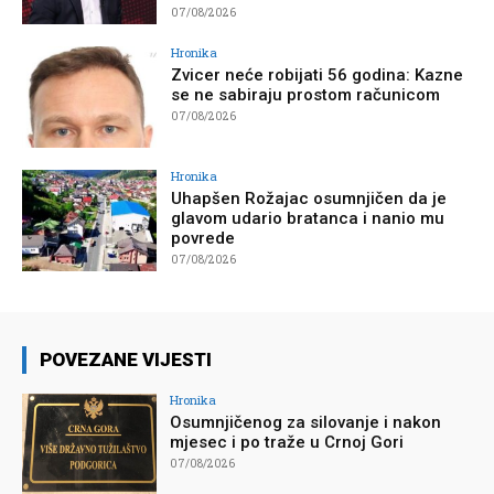
07/08/2026
Hronika
Zvicer neće robijati 56 godina: Kazne
se ne sabiraju prostom računicom
07/08/2026
Hronika
Uhapšen Rožajac osumnjičen da je
glavom udario bratanca i nanio mu
povrede
07/08/2026
POVEZANE VIJESTI
Hronika
Osumnjičenog za silovanje i nakon
mjesec i po traže u Crnoj Gori
07/08/2026