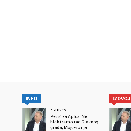
INFO
IZDVO
A PLUS TV
Perić za Aplus: Ne
blokiramo rad Glavnog
grada, Mujović i ja