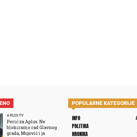
JENO
POPULARNE KATEGORIJE
A PLUS TV
INFO
Perić za Aplus: Ne
POLITIKA
blokiramo rad Glavnog
grada, Mujović i ja
HRONIKA