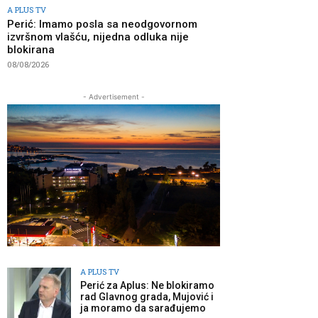
A PLUS TV
Perić: Imamo posla sa neodgovornom
izvršnom vlašću, nijedna odluka nije
blokirana
08/08/2026
- Advertisement -
A PLUS TV
Perić za Aplus: Ne blokiramo
rad Glavnog grada, Mujović i
ja moramo da sarađujemo