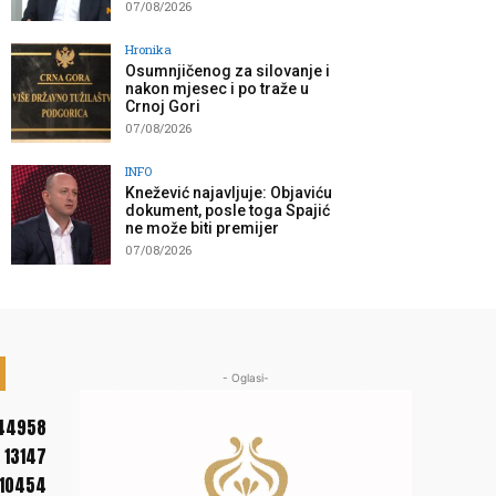
07/08/2026
Hronika
Osumnjičenog za silovanje i
nakon mjesec i po traže u
Crnoj Gori
07/08/2026
INFO
Knežević najavljuje: Objaviću
dokument, posle toga Spajić
ne može biti premijer
07/08/2026
- Oglasi-
44958
13147
10454