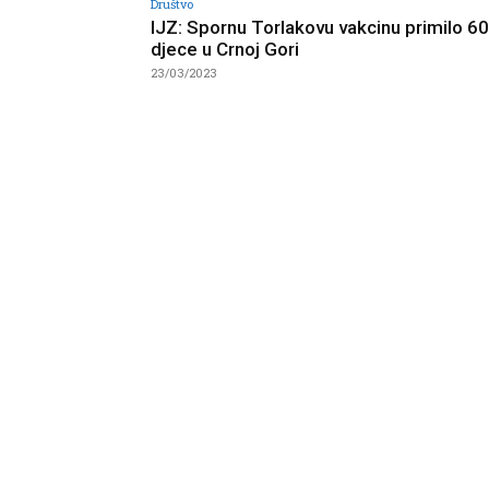
Društvo
IJZ: Spornu Torlakovu vakcinu primilo 6
djece u Crnoj Gori
23/03/2023