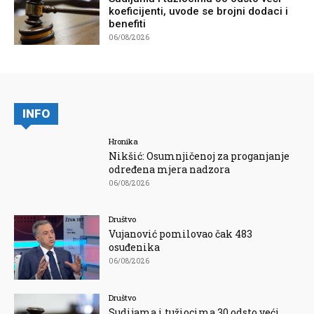
koeficijenti, uvode se brojni dodaci i
benefiti
06/08/2026
INFO
Hronika
Nikšić: Osumnjičenoj za proganjanje
određena mjera nadzora
06/08/2026
Društvo
Vujanović pomilovao čak 483
osuđenika
06/08/2026
Društvo
Sudijama i tužiocima 30 odsto veći