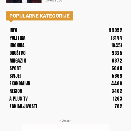
05/08/2026
POPULARNE KATEGORIJE
INFO
44952
POLITIKA
13144
HRONIKA
10451
DRUŠTVO
9325
MAGAZIN
6872
SPORT
6040
SVIJET
5669
EKONOMIJA
4480
REGION
3402
A PLUS TV
1263
ZANIMLJIVOSTI
782
- Oglasi-