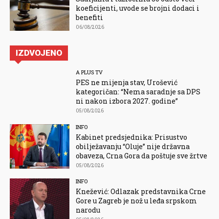
koeficijenti, uvode se brojni dodaci i
benefiti
06/08/2026
IZDVOJENO
A PLUS TV
PES ne mijenja stav, Urošević
kategoričan: “Nema saradnje sa DPS
ni nakon izbora 2027. godine”
05/08/2026
INFO
Kabinet predsjednika: Prisustvo
obilježavanju “Oluje” nije državna
obaveza, Crna Gora da poštuje sve žrtve
05/08/2026
INFO
Knežević: Odlazak predstavnika Crne
Gore u Zagreb je nož u leđa srpskom
narodu