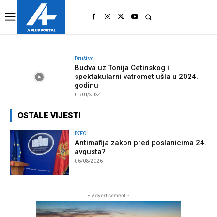
UK
LONDON NEWS
Društvo
Budva uz Tonija Cetinskog i
spektakularni vatromet ušla u 2024.
godinu
01/01/2024
OSTALE VIJESTI
INFO
Antimafija zakon pred poslanicima 24.
avgusta?
06/08/2026
- Advertisement -