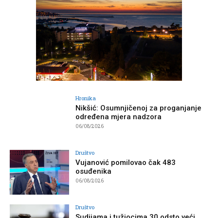
Hronika
Nikšić: Osumnjičenoj za proganjanje
određena mjera nadzora
06/08/2026
Društvo
Vujanović pomilovao čak 483
osuđenika
06/08/2026
Društvo
Sudijama i tužiocima 30 odsto veći