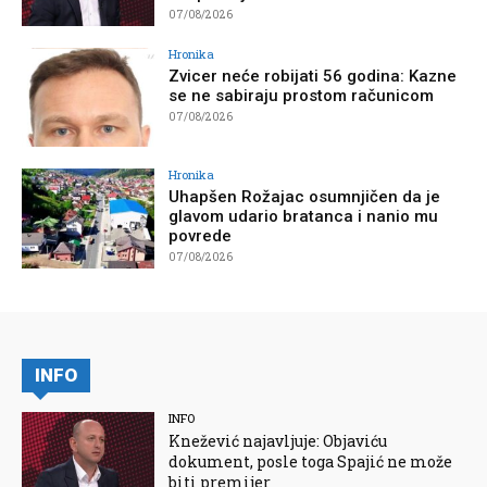
07/08/2026
Hronika
Zvicer neće robijati 56 godina: Kazne
se ne sabiraju prostom računicom
07/08/2026
Hronika
Uhapšen Rožajac osumnjičen da je
glavom udario bratanca i nanio mu
povrede
07/08/2026
INFO
INFO
Knežević najavljuje: Objaviću
dokument, posle toga Spajić ne može
biti premijer