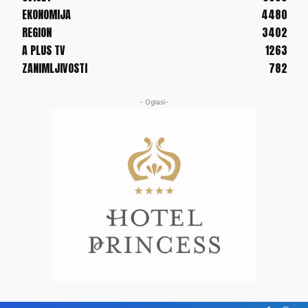
EKONOMIJA
4480
REGION
3402
A PLUS TV
1263
ZANIMLJIVOSTI
782
- Oglasi-