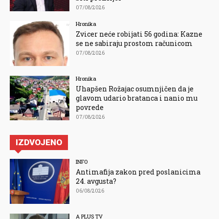
07/08/2026
Hronika
Zvicer neće robijati 56 godina: Kazne
se ne sabiraju prostom računicom
07/08/2026
Hronika
Uhapšen Rožajac osumnjičen da je
glavom udario bratanca i nanio mu
povrede
07/08/2026
IZDVOJENO
INFO
Antimafija zakon pred poslanicima
24. avgusta?
06/08/2026
A PLUS TV