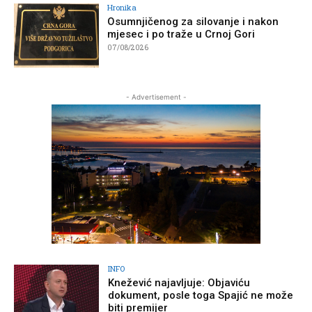
Hronika
Osumnjičenog za silovanje i nakon
mjesec i po traže u Crnoj Gori
07/08/2026
- Advertisement -
INFO
Knežević najavljuje: Objaviću
dokument, posle toga Spajić ne može
biti premijer