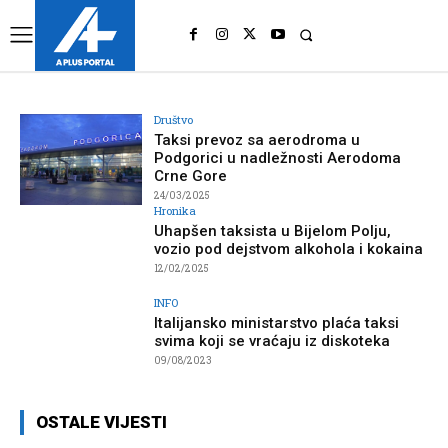
UK
LONDON NEWS
Društvo
Taksi prevoz sa aerodroma u
Podgorici u nadležnosti Aerodoma
Crne Gore
24/03/2025
Hronika
Uhapšen taksista u Bijelom Polju,
vozio pod dejstvom alkohola i kokaina
12/02/2025
INFO
Italijansko ministarstvo plaća taksi
svima koji se vraćaju iz diskoteka
09/08/2023
OSTALE VIJESTI