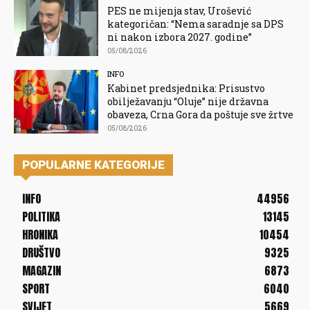
PES ne mijenja stav, Urošević
kategoričan: “Nema saradnje sa DPS
ni nakon izbora 2027. godine”
05/08/2026
INFO
Kabinet predsjednika: Prisustvo
obilježavanju “Oluje” nije državna
obaveza, Crna Gora da poštuje sve žrtve
05/08/2026
POPULARNE KATEGORIJE
INFO
44956
POLITIKA
13145
HRONIKA
10454
DRUŠTVO
9325
MAGAZIN
6873
SPORT
6040
SVIJET
5669