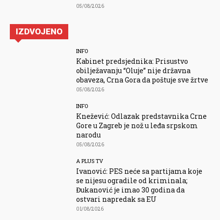
05/08/2026
IZDVOJENO
INFO
Kabinet predsjednika: Prisustvo
obilježavanju “Oluje” nije državna
obaveza, Crna Gora da poštuje sve žrtve
05/08/2026
INFO
Knežević: Odlazak predstavnika Crne
Gore u Zagreb je nož u leđa srpskom
narodu
05/08/2026
A PLUS TV
Ivanović: PES neće sa partijama koje
se nijesu ogradile od kriminala;
Đukanović je imao 30 godina da
ostvari napredak sa EU
01/08/2026