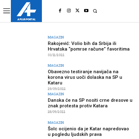
UK
LONDON NEWS
MAGAZIN
Rakojević: Volio bih da Srbija ili
Hrvatska “pomrse račune” favoritima
01/12/2022
MAGAZIN
Obavezno testiranje navijača na
korona virus uoči dolaska na SP u
Kataru
29/09/2022
MAGAZIN
Danska će na SP nositi crne dresove u
znak protesta protiv Katara
28/09/2022
MAGAZIN
Šolc ocijenio da je Katar napredovao
u pogledu ljudskih prava