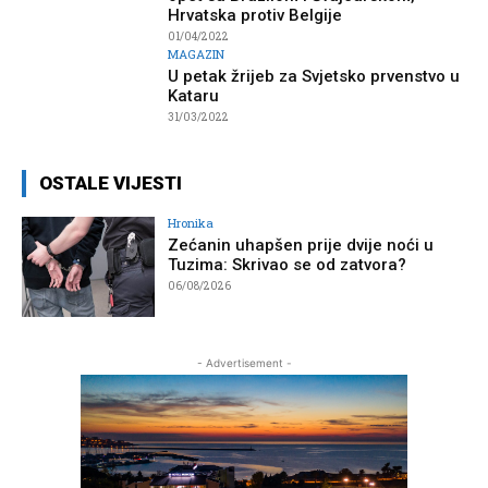
Hrvatska protiv Belgije
01/04/2022
MAGAZIN
U petak žrijeb za Svjetsko prvenstvo u
Kataru
31/03/2022
OSTALE VIJESTI
Hronika
Zećanin uhapšen prije dvije noći u
Tuzima: Skrivao se od zatvora?
06/08/2026
- Advertisement -