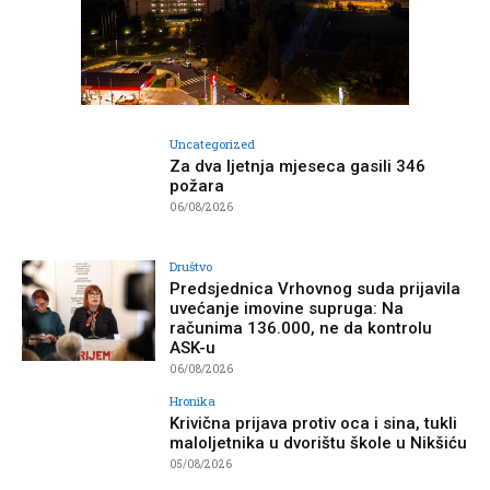
Uncategorized
Za dva ljetnja mjeseca gasili 346
požara
06/08/2026
Društvo
Predsjednica Vrhovnog suda prijavila
uvećanje imovine supruga: Na
računima 136.000, ne da kontrolu
ASK-u
06/08/2026
Hronika
Krivična prijava protiv oca i sina, tukli
maloljetnika u dvorištu škole u Nikšiću
05/08/2026