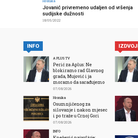
Hronika
Jovanić privremeno udaljen od vršenja
sudijske dužnosti
18/05/2022
INFO
IZDVO
A PLUS TV
Perić za Aplus: Ne
blokiramo rad Glavnog
grada, Mujović i ja
moramo da sarađujemo
07/08/2026
Hronika
Osumnjičenog za
silovanje i nakon mjesec
i po traže u Crnoj Gori
07/08/2026
INFO
Knežević najavljuje: