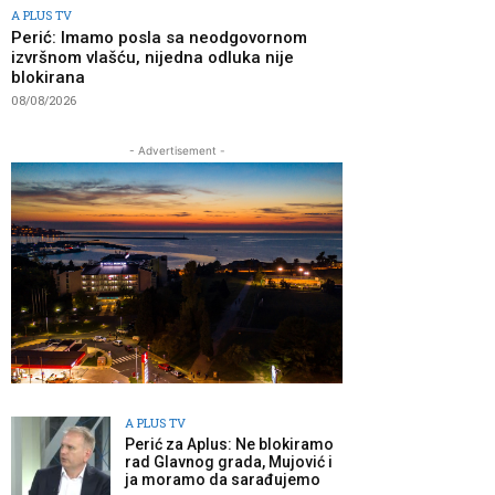
A PLUS TV
Perić: Imamo posla sa neodgovornom
izvršnom vlašću, nijedna odluka nije
blokirana
08/08/2026
- Advertisement -
A PLUS TV
Perić za Aplus: Ne blokiramo
rad Glavnog grada, Mujović i
ja moramo da sarađujemo