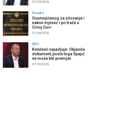
07/08/2026
Hronika
Osumnjičenog za silovanje i
nakon mjesec i po traže u
Crnoj Gori
07/08/2026
INFO
Knežević najavljuje: Objaviću
dokument, posle toga Spajić
ne može biti premijer
07/08/2026