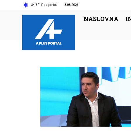
C
34.6
Podgorica
8.08.2026.
NASLOVNA
I