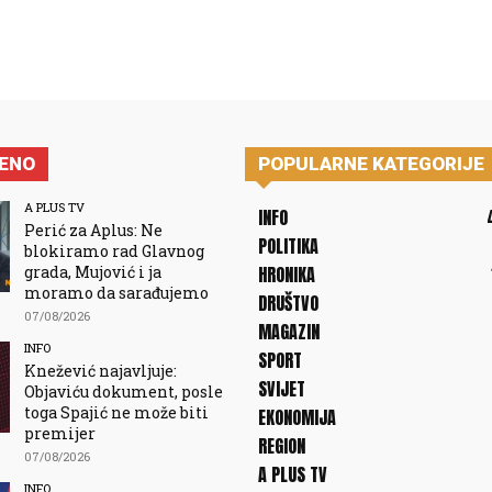
JENO
POPULARNE KATEGORIJE
A PLUS TV
INFO
Perić za Aplus: Ne
POLITIKA
blokiramo rad Glavnog
grada, Mujović i ja
HRONIKA
moramo da sarađujemo
DRUŠTVO
07/08/2026
MAGAZIN
INFO
SPORT
Knežević najavljuje:
SVIJET
Objaviću dokument, posle
toga Spajić ne može biti
EKONOMIJA
premijer
REGION
07/08/2026
A PLUS TV
INFO