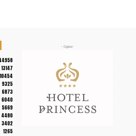
- Oglasi-
44958
13147
10454
9325
6873
6040
5669
4480
3402
1265