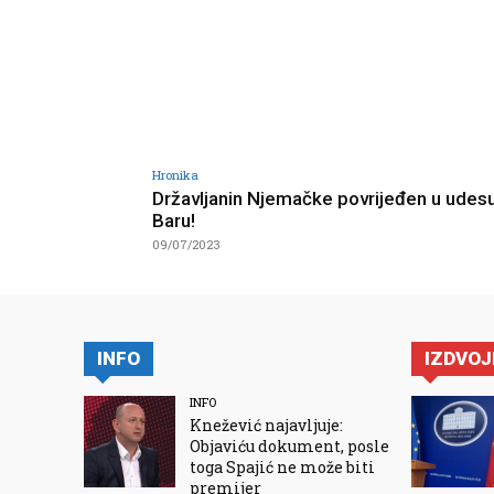
Hronika
Državljanin Njemačke povrijeđen u udes
Baru!
09/07/2023
INFO
IZDVO
INFO
Knežević najavljuje:
Objaviću dokument, posle
toga Spajić ne može biti
premijer