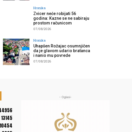
Hronika
Zvicer neće robijati 56
godina: Kazne se ne sabiraju
prostom računicom
07/08/2026
Hronika
Uhapšen Rožajac osumnjičen
da je glavom udario bratanca
i nanio mu povrede
07/08/2026
- Oglasi-
44956
13145
10454