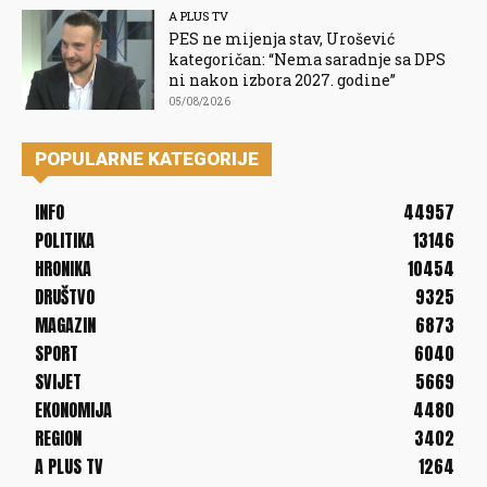
A PLUS TV
PES ne mijenja stav, Urošević
kategoričan: “Nema saradnje sa DPS
ni nakon izbora 2027. godine”
05/08/2026
POPULARNE KATEGORIJE
INFO
44957
POLITIKA
13146
HRONIKA
10454
DRUŠTVO
9325
MAGAZIN
6873
SPORT
6040
SVIJET
5669
EKONOMIJA
4480
REGION
3402
A PLUS TV
1264