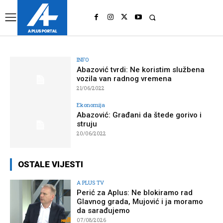
UK
LONDON NEWS
INFO
Abazović tvrdi: Ne koristim službena
vozila van radnog vremena
21/06/2022
Ekonomija
Abazović: Građani da štede gorivo i
struju
20/06/2022
OSTALE VIJESTI
A PLUS TV
Perić za Aplus: Ne blokiramo rad
Glavnog grada, Mujović i ja moramo
da sarađujemo
07/08/2026