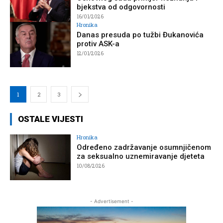
bjekstva od odgovornosti
16/01/2026
Hronika
Danas presuda po tužbi Đukanovića
protiv ASK-a
12/01/2026
1
2
3
OSTALE VIJESTI
Hronika
Određeno zadržavanje osumnjičenom
za seksualno uznemiravanje djeteta
10/08/2026
- Advertisement -