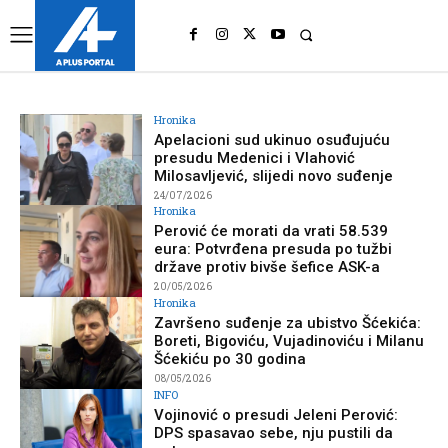
UK
LONDON NEWS
Hronika
Apelacioni sud ukinuo osuđujuću
presudu Medenici i Vlahović
Milosavljević, slijedi novo suđenje
24/07/2026
Hronika
Perović će morati da vrati 58.539
eura: Potvrđena presuda po tužbi
države protiv bivše šefice ASK-a
20/05/2026
Hronika
Završeno suđenje za ubistvo Šćekića:
Boreti, Bigoviću, Vujadinoviću i Milanu
Šćekiću po 30 godina
08/05/2026
INFO
Vojinović o presudi Jeleni Perović:
DPS spasavao sebe, nju pustili da