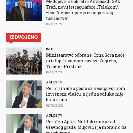
Medojević se obratio Ambasadi SAD:
Traži novu istragu afere „Telekom“,
zbog “nepostupanja crnogorskog
tužilaštva”
08/08/2026
IZDVOJENO
INFO
Ministarstvo odbrane: Crna Gora neće
pristupiti vojnom savezu Zagreba,
Tirane i Prištine
08/08/2026
A PLUS TV
Perić: Imamo posla sa neodgovornom
izvršnom vlašću, nijedna odluka nije
blokirana
08/08/2026
A PLUS TV
Perić za Aplus: Ne blokiramo rad
Glavnog grada, Mujović i ja moramo da
sarađujemo