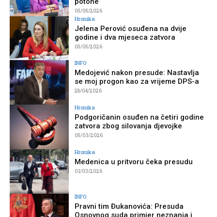
potone
05/05/2026
Hronika
Jelena Perović osuđena na dvije
godine i dva mjeseca zatvora
05/05/2026
INFO
Medojević nakon presude: Nastavlja
se moj progon kao za vrijeme DPS-a
28/04/2026
Hronika
Podgoričanin osuđen na četiri godine
zatvora zbog silovanja djevojke
05/03/2026
Hronika
Medenica u pritvoru čeka presudu
01/03/2026
INFO
Pravni tim Đukanovića: Presuda
Osnovnog suda primjer neznanja i