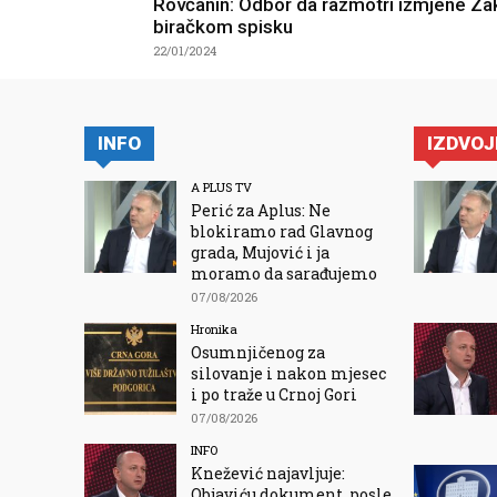
Rovčanin: Odbor da razmotri izmjene Za
biračkom spisku
22/01/2024
INFO
IZDVO
A PLUS TV
Perić za Aplus: Ne
blokiramo rad Glavnog
grada, Mujović i ja
moramo da sarađujemo
07/08/2026
Hronika
Osumnjičenog za
silovanje i nakon mjesec
i po traže u Crnoj Gori
07/08/2026
INFO
Knežević najavljuje:
Objaviću dokument, posle