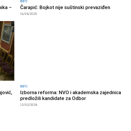
INFO
nika –
Čarapić: Bojkot nije suštinski prevaziđen
16/04/2025
INFO
jović,
Izborna reforma: NVO i akademska zajednica
predložili kandidate za Odbor
13/02/2024