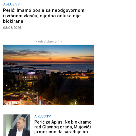
A PLUS TV
Perić: Imamo posla sa neodgovornom
izvršnom vlašću, nijedna odluka nije
blokirana
08/08/2026
- Advertisement -
A PLUS TV
Perić za Aplus: Ne blokiramo
rad Glavnog grada, Mujović i
ja moramo da sarađujemo