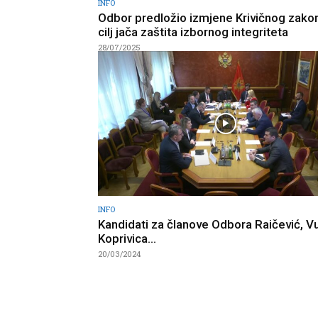
INFO
Odbor predložio izmjene Krivičnog zako
cilj jača zaštita izbornog integriteta
28/07/2025
INFO
Kandidati za članove Odbora Raičević, Vu
Koprivica…
20/03/2024