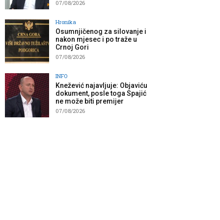
07/08/2026
Hronika
Osumnjičenog za silovanje i
nakon mjesec i po traže u
Crnoj Gori
07/08/2026
INFO
Knežević najavljuje: Objaviću
dokument, posle toga Spajić
ne može biti premijer
07/08/2026