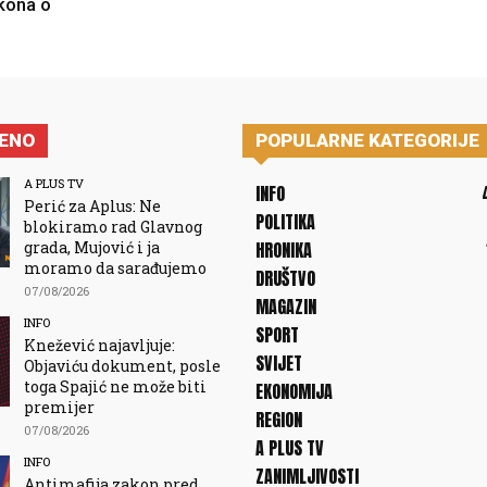
kona o
JENO
POPULARNE KATEGORIJE
A PLUS TV
INFO
Perić za Aplus: Ne
POLITIKA
blokiramo rad Glavnog
grada, Mujović i ja
HRONIKA
moramo da sarađujemo
DRUŠTVO
07/08/2026
MAGAZIN
INFO
SPORT
Knežević najavljuje:
SVIJET
Objaviću dokument, posle
toga Spajić ne može biti
EKONOMIJA
premijer
REGION
07/08/2026
A PLUS TV
INFO
ZANIMLJIVOSTI
Antimafija zakon pred