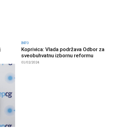
INFO
j
Koprivica: Vlada podržava Odbor za
sveobuhvatnu izbornu reformu
01/02/2024