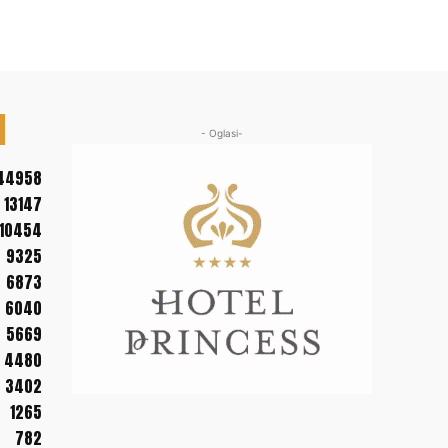
- Oglasi-
44958
13147
10454
9325
6873
6040
5669
4480
3402
1265
782