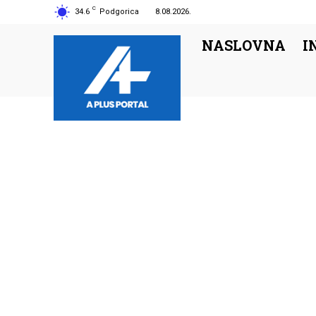
C
34.6
Podgorica
8.08.2026.
NASLOVNA
I