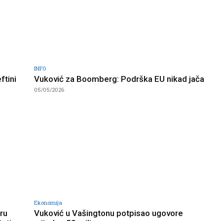
INFO
ftini
Vuković za Boomberg: Podrška EU nikad jača
05/05/2026
Ekonomija
ru
Vuković u Vašingtonu potpisao ugovore