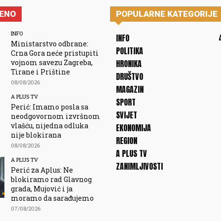
JENO
POPULARNE KATEGORIJE
INFO
INFO
Ministarstvo odbrane:
POLITIKA
Crna Gora neće pristupiti
vojnom savezu Zagreba,
HRONIKA
Tirane i Prištine
DRUŠTVO
08/08/2026
MAGAZIN
A PLUS TV
SPORT
Perić: Imamo posla sa
SVIJET
neodgovornom izvršnom
vlašću, nijedna odluka
EKONOMIJA
nije blokirana
REGION
08/08/2026
A PLUS TV
A PLUS TV
ZANIMLJIVOSTI
Perić za Aplus: Ne
blokiramo rad Glavnog
grada, Mujović i ja
moramo da sarađujemo
07/08/2026