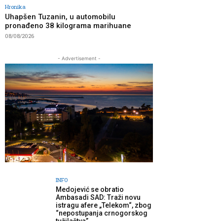
Hronika
Uhapšen Tuzanin, u automobilu
pronađeno 38 kilograma marihuane
08/08/2026
- Advertisement -
INFO
Medojević se obratio
Ambasadi SAD: Traži novu
istragu afere „Telekom“, zbog
“nepostupanja crnogorskog