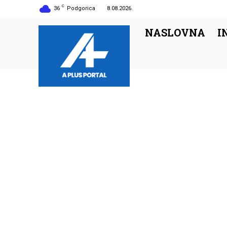
C
36
Podgorica
8.08.2026.
NASLOVNA
I