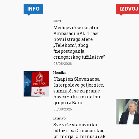
INFO
IZDVO
INFO
Medojević se obratio
Ambasadi SAD: Traži
novu istragu afere
„Telekom“, zbog
“nepostupanja
crnogorskog tužilaštva”
08/08/2026
Hronika
Uhapšen Slovenac sa
Interpolove potjernice,
sumnjiči se za pranje
novca za kriminalnu
grupu iz Bara
08/08/2026
Društvo
Sve više stanovnika
odlazi i sa Crnogorskog
primorja: U minusu čak