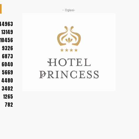
- Oglasi-
44963
13149
10456
9326
6873
6040
5669
4480
3402
1265
782