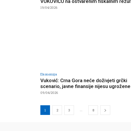
VUKOVIĆU na ostvarenim fiskalnim rezul
19/04/2026
Ekonomija
Vuković: Crna Gora neće doživjeti grčki
scenario, javne finansije nijesu ugrožene
09/04/2026
...
1
2
3
8