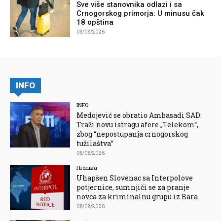
Sve više stanovnika odlazi i sa
Crnogorskog primorja: U minusu čak
18 opština
08/08/2026
INFO
INFO
Medojević se obratio Ambasadi SAD:
Traži novu istragu afere „Telekom“,
zbog “nepostupanja crnogorskog
tužilaštva”
08/08/2026
Hronika
Uhapšen Slovenac sa Interpolove
potjernice, sumnjiči se za pranje
novca za kriminalnu grupu iz Bara
08/08/2026