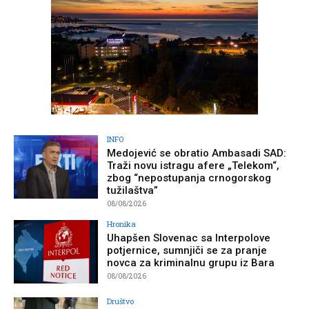
INFO
Medojević se obratio Ambasadi SAD:
Traži novu istragu afere „Telekom“,
zbog “nepostupanja crnogorskog
tužilaštva”
08/08/2026
Hronika
Uhapšen Slovenac sa Interpolove
potjernice, sumnjiči se za pranje
novca za kriminalnu grupu iz Bara
08/08/2026
Društvo