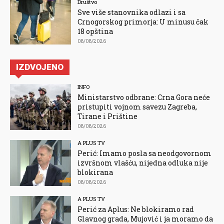
Društvo
Sve više stanovnika odlazi i sa
Crnogorskog primorja: U minusu čak
18 opština
08/08/2026
IZDVOJENO
INFO
Ministarstvo odbrane: Crna Gora neće
pristupiti vojnom savezu Zagreba,
Tirane i Prištine
08/08/2026
A PLUS TV
Perić: Imamo posla sa neodgovornom
izvršnom vlašću, nijedna odluka nije
blokirana
08/08/2026
A PLUS TV
Perić za Aplus: Ne blokiramo rad
Glavnog grada, Mujović i ja moramo da