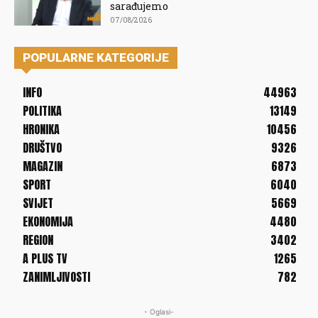
sarađujemo
07/08/2026
POPULARNE KATEGORIJE
INFO
44963
POLITIKA
13149
HRONIKA
10456
DRUŠTVO
9326
MAGAZIN
6873
SPORT
6040
SVIJET
5669
EKONOMIJA
4480
REGION
3402
A PLUS TV
1265
ZANIMLJIVOSTI
782
- Oglasi-