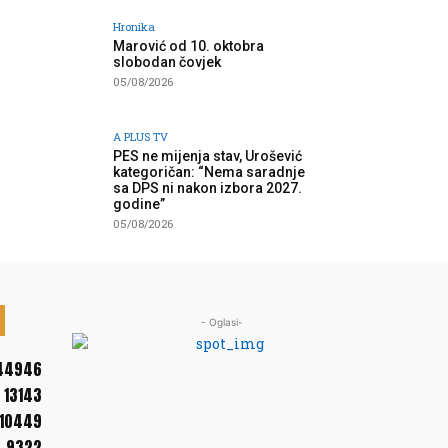
Hronika
Marović od 10. oktobra
slobodan čovjek
05/08/2026
A PLUS TV
PES ne mijenja stav, Urošević
kategoričan: “Nema saradnje
sa DPS ni nakon izbora 2027.
godine”
05/08/2026
- Oglasi-
44946
13143
10449
9322