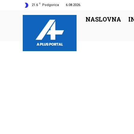
C
21.6
Podgorica
6.08.2026.
NASLOVNA
I