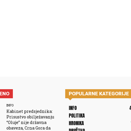
JENO
POPULARNE KATEGORIJE
INFO
INFO
Kabinet predsjednika:
POLITIKA
Prisustvo obilježavanju
“Oluje” nije državna
HRONIKA
obaveza, Crna Gora da
DRUŠTVO