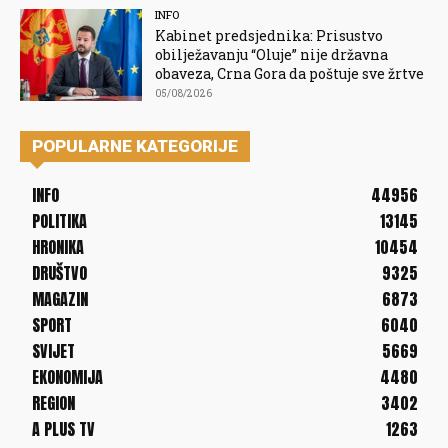
INFO
Kabinet predsjednika: Prisustvo
obilježavanju “Oluje” nije državna
obaveza, Crna Gora da poštuje sve žrtve
05/08/2026
POPULARNE KATEGORIJE
INFO
44956
POLITIKA
13145
HRONIKA
10454
DRUŠTVO
9325
MAGAZIN
6873
SPORT
6040
SVIJET
5669
EKONOMIJA
4480
REGION
3402
A PLUS TV
1263