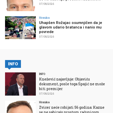
07/08/2026
Hronika
Uhapšen Rožajac osumnjičen da je
glavom udario bratanca i nanio mu
povrede
07/08/2026
INFO
INFO
Knežević najavljuje: Objaviću
dokument, posle toga Spajić ne može
biti premijer
07/08/2026
Hronika
Zvicer neće robijati 56 godina: Kazne
se ne sabiraju prostom računicom