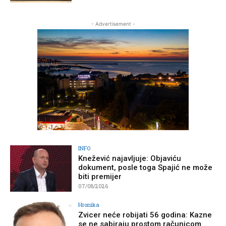
- Advertisement -
INFO
Knežević najavljuje: Objaviću
dokument, posle toga Spajić ne može
biti premijer
07/08/2026
Hronika
Zvicer neće robijati 56 godina: Kazne
se ne sabiraju prostom računicom