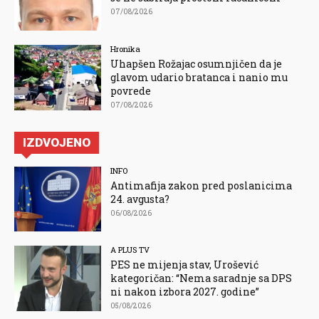
07/08/2026
Hronika
Uhapšen Rožajac osumnjičen da je
glavom udario bratanca i nanio mu
povrede
07/08/2026
IZDVOJENO
INFO
Antimafija zakon pred poslanicima
24. avgusta?
06/08/2026
A PLUS TV
PES ne mijenja stav, Urošević
kategoričan: “Nema saradnje sa DPS
ni nakon izbora 2027. godine”
05/08/2026