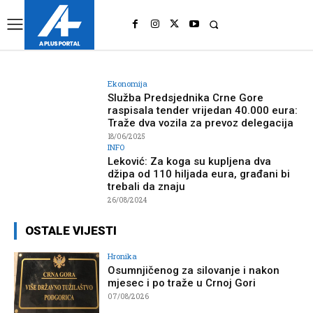
UK
LONDON NEWS
Ekonomija
Služba Predsjednika Crne Gore
raspisala tender vrijedan 40.000 eura:
Traže dva vozila za prevoz delegacija
18/06/2025
INFO
Leković: Za koga su kupljena dva
džipa od 110 hiljada eura, građani bi
trebali da znaju
26/08/2024
OSTALE VIJESTI
Hronika
Osumnjičenog za silovanje i nakon
mjesec i po traže u Crnoj Gori
07/08/2026