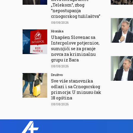
„Telekom“, zbog
“nepostupanja
crnogorskog tužilaštva”
08/08/2026
Hronika
Uhapšen Slovenac sa
Interpolove potjernice,
sumnjiči se za pranje
novca za kriminalnu
grupu iz Bara
08/08/2026
Društvo
Sve više stanovnika
odlazi i sa Crnogorskog
primorja: U minusu čak
18 opština
08/08/2026