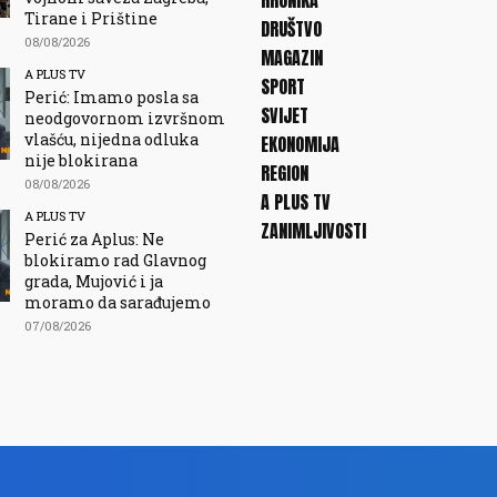
HRONIKA
Tirane i Prištine
DRUŠTVO
08/08/2026
MAGAZIN
A PLUS TV
SPORT
Perić: Imamo posla sa
SVIJET
neodgovornom izvršnom
vlašću, nijedna odluka
EKONOMIJA
nije blokirana
REGION
08/08/2026
A PLUS TV
A PLUS TV
ZANIMLJIVOSTI
Perić za Aplus: Ne
blokiramo rad Glavnog
grada, Mujović i ja
moramo da sarađujemo
07/08/2026