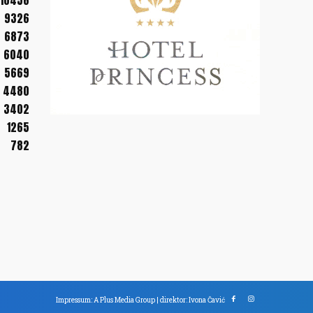
10456
9326
6873
6040
5669
4480
3402
1265
782
Impressum: A Plus Media Group | direktor: Ivona Čavić