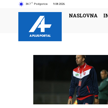
C
34.7
Podgorica
9.08.2026.
NASLOVNA
I