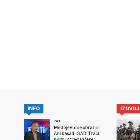
INFO
IZDVO
INFO
Medojević se obratio
Ambasadi SAD: Traži
novu istragu afere