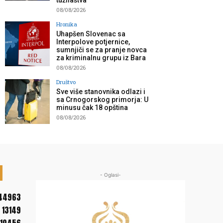
tužilaštva”
08/08/2026
Hronika
Uhapšen Slovenac sa
Interpolove potjernice,
sumnjiči se za pranje novca
za kriminalnu grupu iz Bara
08/08/2026
Društvo
Sve više stanovnika odlazi i
sa Crnogorskog primorja: U
minusu čak 18 opština
08/08/2026
- Oglasi-
44963
13149