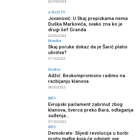
22/06/2024
A PLUS TV
Jovanović: U Skaj prepiskama nema
Duška Markovića, svako zna ko je
drugi šef Granda
26/02/2024
Hronika
Skaj poruke dokaz da je Šarić platio
ubistva?
07/11/2023
Društvo
Adžić: Beskompromisno radimo na
razbijanju klanova
08/10/2023
INFO
Evropski parlament zabrinut zbog
klanova, šverca preko Bara, odlaganja
suđenja…
07/10/2023
INFO
Demokrate: Slijedi revolucija u borbi
protiv mafije koja će odnijeti sve