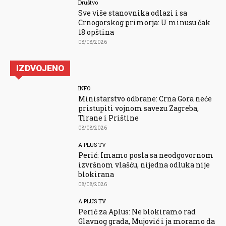
Društvo
Sve više stanovnika odlazi i sa
Crnogorskog primorja: U minusu čak
18 opština
08/08/2026
IZDVOJENO
INFO
Ministarstvo odbrane: Crna Gora neće
pristupiti vojnom savezu Zagreba,
Tirane i Prištine
08/08/2026
A PLUS TV
Perić: Imamo posla sa neodgovornom
izvršnom vlašću, nijedna odluka nije
blokirana
08/08/2026
A PLUS TV
Perić za Aplus: Ne blokiramo rad
Glavnog grada, Mujović i ja moramo da