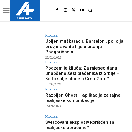
UK
LONDON NEWS
Hronika
Ubijen muškarac u Barseloni, policija
provjerava da li je u pitanju
Podgoričanin
22/12/2025
Hronika
Podzemlje ključa: Za mjesec dana
uhapšeno šest plaćenika iz Srbije –
Ko to šalje ubice u Crnu Goru?
10/05/2025
Hronika
Razbijen Ghost – aplikacija za tajne
mafijaške komunikacije
18/09/2024
Hronika
Švercovani eksploziv korišćen za
mafijaške obračune?