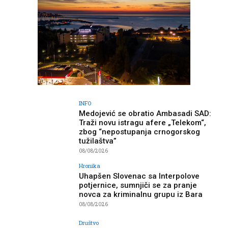
INFO
Medojević se obratio Ambasadi SAD:
Traži novu istragu afere „Telekom“,
zbog “nepostupanja crnogorskog
tužilaštva”
08/08/2026
Hronika
Uhapšen Slovenac sa Interpolove
potjernice, sumnjiči se za pranje
novca za kriminalnu grupu iz Bara
08/08/2026
Društvo