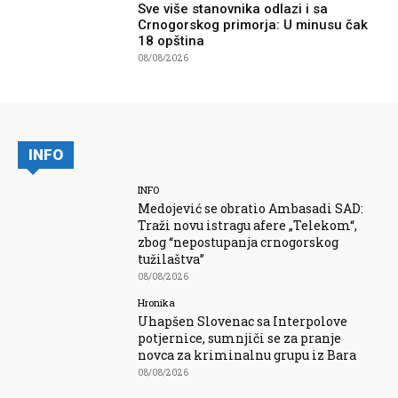
Sve više stanovnika odlazi i sa
Crnogorskog primorja: U minusu čak
18 opština
08/08/2026
INFO
INFO
Medojević se obratio Ambasadi SAD:
Traži novu istragu afere „Telekom“,
zbog “nepostupanja crnogorskog
tužilaštva”
08/08/2026
Hronika
Uhapšen Slovenac sa Interpolove
potjernice, sumnjiči se za pranje
novca za kriminalnu grupu iz Bara
08/08/2026