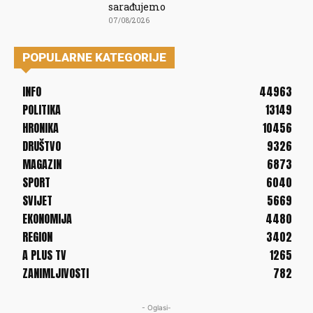
sarađujemo
07/08/2026
POPULARNE KATEGORIJE
INFO
44963
POLITIKA
13149
HRONIKA
10456
DRUŠTVO
9326
MAGAZIN
6873
SPORT
6040
SVIJET
5669
EKONOMIJA
4480
REGION
3402
A PLUS TV
1265
ZANIMLJIVOSTI
782
- Oglasi-