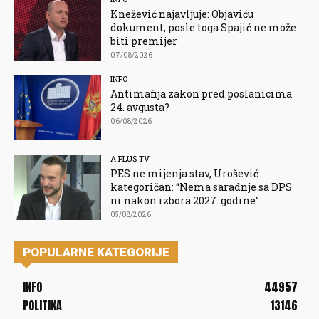
Knežević najavljuje: Objaviću
dokument, posle toga Spajić ne može
biti premijer
07/08/2026
INFO
Antimafija zakon pred poslanicima
24. avgusta?
06/08/2026
A PLUS TV
PES ne mijenja stav, Urošević
kategoričan: “Nema saradnje sa DPS
ni nakon izbora 2027. godine”
05/08/2026
POPULARNE KATEGORIJE
INFO
44957
POLITIKA
13146