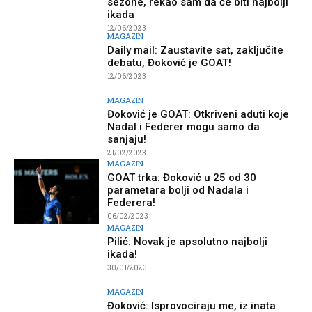
sezone, rekao sam da će biti najbolji
ikada
12/06/2023
MAGAZIN
Daily mail: Zaustavite sat, zaključite
debatu, Đoković je GOAT!
12/06/2023
MAGAZIN
Đoković je GOAT: Otkriveni aduti koje
Nadal i Federer mogu samo da
sanjaju!
21/02/2023
MAGAZIN
GOAT trka: Đoković u 25 od 30
parametara bolji od Nadala i
Federera!
06/02/2023
MAGAZIN
Pilić: Novak je apsolutno najbolji
ikada!
30/01/2023
MAGAZIN
Đoković: Isprovociraju me, iz inata