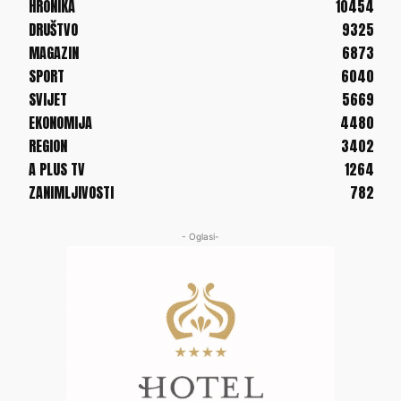
HRONIKA
10454
DRUŠTVO
9325
MAGAZIN
6873
SPORT
6040
SVIJET
5669
EKONOMIJA
4480
REGION
3402
A PLUS TV
1264
ZANIMLJIVOSTI
782
- Oglasi-