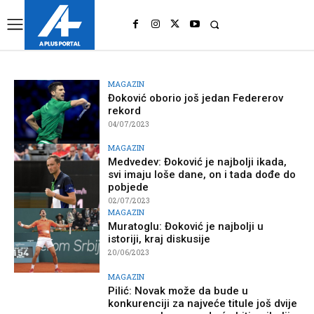
UK
LONDON NEWS
MAGAZIN
Đoković oborio još jedan Federerov
rekord
04/07/2023
MAGAZIN
Medvedev: Đoković je najbolji ikada,
svi imaju loše dane, on i tada dođe do
pobjede
02/07/2023
MAGAZIN
Muratoglu: Đoković je najbolji u
istoriji, kraj diskusije
20/06/2023
MAGAZIN
Pilić: Novak može da bude u
konkurenciji za najveće titule još dvije