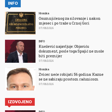
INFO
Hronika
Osumnjičenog za silovanje i nakon
mjesec i po traže u Crnoj Gori
07/08/2026
INFO
Knežević najavljuje: Objaviću
dokument, posle toga Spajić ne može
biti premijer
07/08/2026
Hronika
Zvicer neće robijati 56 godina: Kazne
se ne sabiraju prostom računicom
07/08/2026
IZDVOJENO
INFO