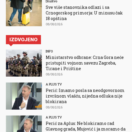
Društvo
Sve više stanovnika odlazi i sa
Crnogorskog primorja: U minusu čak
18 opština
08/08/2026
IZDVOJENO
INFO
Ministarstvo odbrane: Crna Gora neće
pristupiti vojnom savezu Zagreba,
Tirane i Prištine
08/08/2026
A PLUS TV
Perić: Imamo posla sa neodgovornom
izvršnom vlašću, nijedna odluka nije
blokirana
08/08/2026
A PLUS TV
Perić za Aplus: Ne blokiramo rad
Glavnog grada, Mujović i ja moramo da