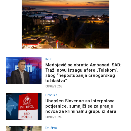
INFO
Medojević se obratio Ambasadi SAD:
Traži novu istragu afere „Telekom“,
zbog “nepostupanja crnogorskog
tužilaštva”
08/08/2026
Hronika
Uhapšen Slovenac sa Interpolove
potjernice, sumnjiči se za pranje
novca za kriminalnu grupu iz Bara
08/08/2026
Društvo