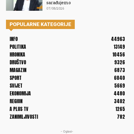
sarađujemo
07/08/2026
POPULARNE KATEGORIJE
INFO
44963
POLITIKA
13149
HRONIKA
10456
DRUŠTVO
9326
MAGAZIN
6873
SPORT
6040
SVIJET
5669
EKONOMIJA
4480
REGION
3402
A PLUS TV
1265
ZANIMLJIVOSTI
782
- Oglasi-