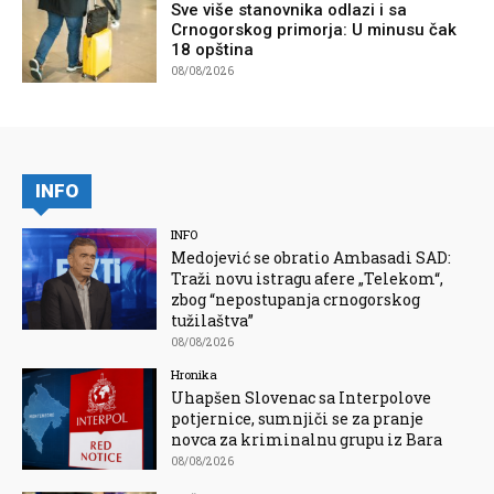
Sve više stanovnika odlazi i sa
Crnogorskog primorja: U minusu čak
18 opština
08/08/2026
INFO
INFO
Medojević se obratio Ambasadi SAD:
Traži novu istragu afere „Telekom“,
zbog “nepostupanja crnogorskog
tužilaštva”
08/08/2026
Hronika
Uhapšen Slovenac sa Interpolove
potjernice, sumnjiči se za pranje
novca za kriminalnu grupu iz Bara
08/08/2026