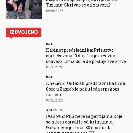
Tuzima: Skrivao se od zatvora?
06/08/2026
IZDVOJENO
INFO
Kabinet predsjednika: Prisustvo
obilježavanju “Oluje” nije državna
obaveza, Crna Gora da poštuje sve žrtve
05/08/2026
INFO
Knežević: Odlazak predstavnika Crne
Gore u Zagreb je nož u leđa srpskom
narodu
05/08/2026
A PLUS TV
Ivanović: PES neće sa partijama koje
se nijesu ogradile od kriminala;
Đukanović je imao 30 godina da