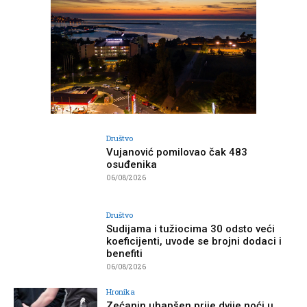
Društvo
Vujanović pomilovao čak 483
osuđenika
06/08/2026
Društvo
Sudijama i tužiocima 30 odsto veći
koeficijenti, uvode se brojni dodaci i
benefiti
06/08/2026
Hronika
Zećanin uhapšen prije dvije noći u