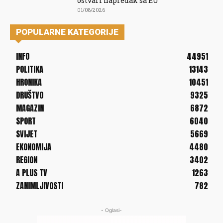
ostvari napredak sa EU
01/08/2026
POPULARNE KATEGORIJE
INFO
44951
POLITIKA
13143
HRONIKA
10451
DRUŠTVO
9325
MAGAZIN
6872
SPORT
6040
SVIJET
5669
EKONOMIJA
4480
REGION
3402
A PLUS TV
1263
ZANIMLJIVOSTI
782
- Oglasi-