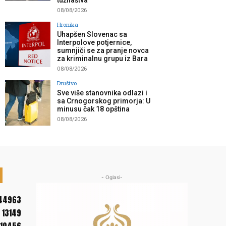
tužilaštva”
08/08/2026
Hronika
Uhapšen Slovenac sa
Interpolove potjernice,
sumnjiči se za pranje novca
za kriminalnu grupu iz Bara
08/08/2026
Društvo
Sve više stanovnika odlazi i
sa Crnogorskog primorja: U
minusu čak 18 opština
08/08/2026
- Oglasi-
44963
13149