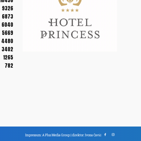
10456
9326
6873
6040
5669
4480
3402
1265
782
Impressum: A Plus Media Group | direktor: Ivona Čavić