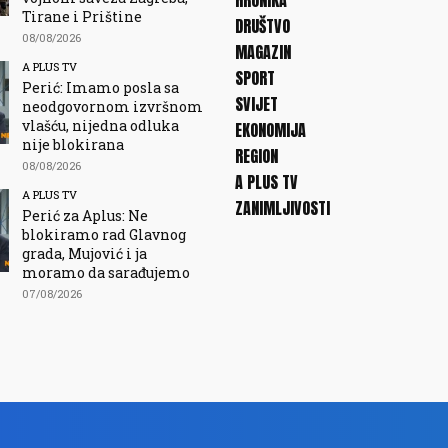
HRONIKA
Tirane i Prištine
DRUŠTVO
08/08/2026
MAGAZIN
A PLUS TV
SPORT
Perić: Imamo posla sa
SVIJET
neodgovornom izvršnom
vlašću, nijedna odluka
EKONOMIJA
nije blokirana
REGION
08/08/2026
A PLUS TV
A PLUS TV
ZANIMLJIVOSTI
Perić za Aplus: Ne
blokiramo rad Glavnog
grada, Mujović i ja
moramo da sarađujemo
07/08/2026