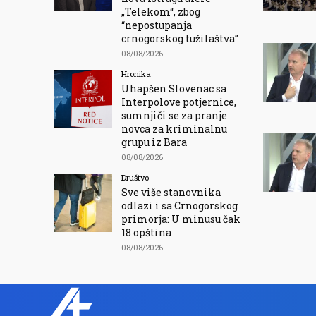
„Telekom“, zbog
“nepostupanja
crnogorskog tužilaštva”
08/08/2026
Hronika
Uhapšen Slovenac sa
Interpolove potjernice,
sumnjiči se za pranje
novca za kriminalnu
grupu iz Bara
08/08/2026
Društvo
Sve više stanovnika
odlazi i sa Crnogorskog
primorja: U minusu čak
18 opština
08/08/2026