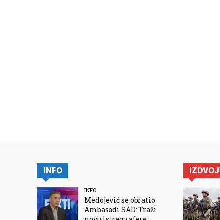
INFO
IZDVO
INFO
Medojević se obratio
Ambasadi SAD: Traži
novu istragu afere