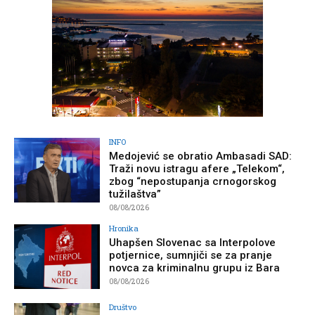
INFO
Medojević se obratio Ambasadi SAD:
Traži novu istragu afere „Telekom“,
zbog “nepostupanja crnogorskog
tužilaštva”
08/08/2026
Hronika
Uhapšen Slovenac sa Interpolove
potjernice, sumnjiči se za pranje
novca za kriminalnu grupu iz Bara
08/08/2026
Društvo