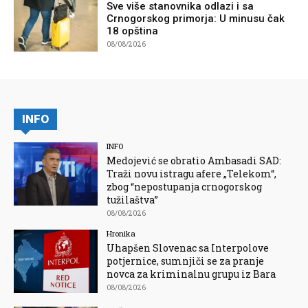
Sve više stanovnika odlazi i sa
Crnogorskog primorja: U minusu čak
18 opština
08/08/2026
INFO
INFO
Medojević se obratio Ambasadi SAD:
Traži novu istragu afere „Telekom“,
zbog “nepostupanja crnogorskog
tužilaštva”
08/08/2026
Hronika
Uhapšen Slovenac sa Interpolove
potjernice, sumnjiči se za pranje
novca za kriminalnu grupu iz Bara
08/08/2026