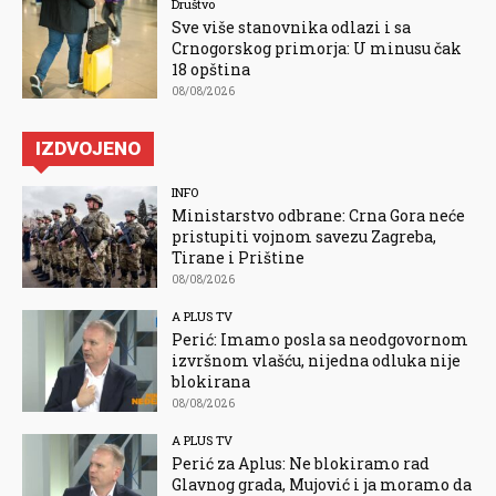
Društvo
Sve više stanovnika odlazi i sa
Crnogorskog primorja: U minusu čak
18 opština
08/08/2026
IZDVOJENO
INFO
Ministarstvo odbrane: Crna Gora neće
pristupiti vojnom savezu Zagreba,
Tirane i Prištine
08/08/2026
A PLUS TV
Perić: Imamo posla sa neodgovornom
izvršnom vlašću, nijedna odluka nije
blokirana
08/08/2026
A PLUS TV
Perić za Aplus: Ne blokiramo rad
Glavnog grada, Mujović i ja moramo da