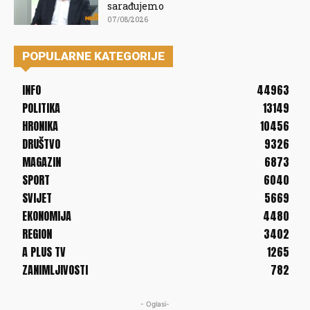
sarađujemo
07/08/2026
POPULARNE KATEGORIJE
INFO
44963
POLITIKA
13149
HRONIKA
10456
DRUŠTVO
9326
MAGAZIN
6873
SPORT
6040
SVIJET
5669
EKONOMIJA
4480
REGION
3402
A PLUS TV
1265
ZANIMLJIVOSTI
782
- Oglasi-