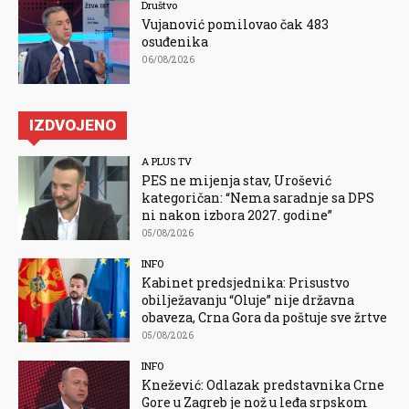
Društvo
Vujanović pomilovao čak 483
osuđenika
06/08/2026
IZDVOJENO
A PLUS TV
PES ne mijenja stav, Urošević
kategoričan: “Nema saradnje sa DPS
ni nakon izbora 2027. godine”
05/08/2026
INFO
Kabinet predsjednika: Prisustvo
obilježavanju “Oluje” nije državna
obaveza, Crna Gora da poštuje sve žrtve
05/08/2026
INFO
Knežević: Odlazak predstavnika Crne
Gore u Zagreb je nož u leđa srpskom