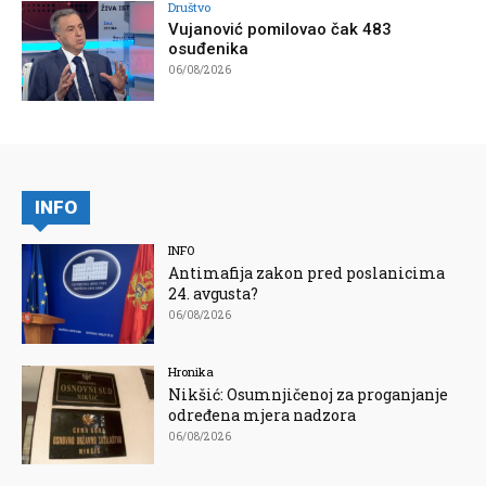
Društvo
Vujanović pomilovao čak 483
osuđenika
06/08/2026
INFO
INFO
Antimafija zakon pred poslanicima
24. avgusta?
06/08/2026
Hronika
Nikšić: Osumnjičenoj za proganjanje
određena mjera nadzora
06/08/2026