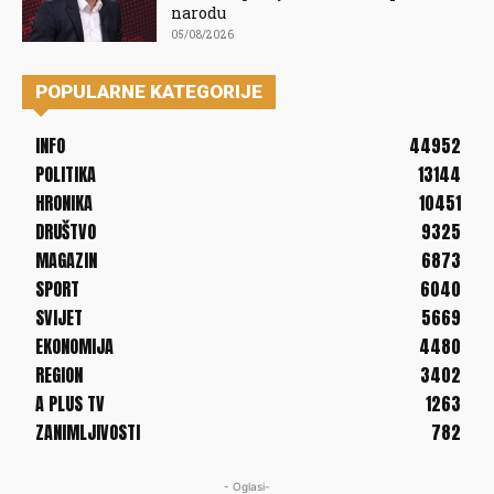
narodu
05/08/2026
POPULARNE KATEGORIJE
INFO
44952
POLITIKA
13144
HRONIKA
10451
DRUŠTVO
9325
MAGAZIN
6873
SPORT
6040
SVIJET
5669
EKONOMIJA
4480
REGION
3402
A PLUS TV
1263
ZANIMLJIVOSTI
782
- Oglasi-