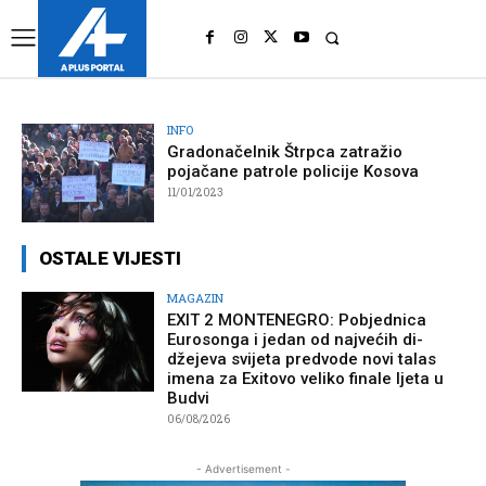
UK
LONDON NEWS
INFO
Gradonačelnik Štrpca zatražio
pojačane patrole policije Kosova
11/01/2023
OSTALE VIJESTI
MAGAZIN
EXIT 2 MONTENEGRO: Pobjednica
Eurosonga i jedan od najvećih di-
džejeva svijeta predvode novi talas
imena za Exitovo veliko finale ljeta u
Budvi
06/08/2026
- Advertisement -