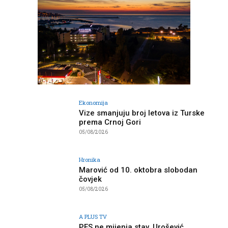
Ekonomija
Vize smanjuju broj letova iz Turske
prema Crnoj Gori
05/08/2026
Hronika
Marović od 10. oktobra slobodan
čovjek
05/08/2026
A PLUS TV
PES ne mijenja stav, Urošević