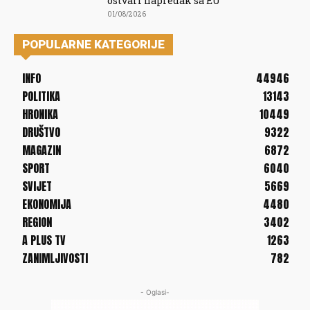
ostvari napredak sa EU
01/08/2026
POPULARNE KATEGORIJE
INFO
44946
POLITIKA
13143
HRONIKA
10449
DRUŠTVO
9322
MAGAZIN
6872
SPORT
6040
SVIJET
5669
EKONOMIJA
4480
REGION
3402
A PLUS TV
1263
ZANIMLJIVOSTI
782
- Oglasi-