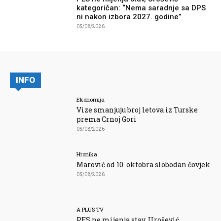
kategoričan: “Nema saradnje sa DPS
ni nakon izbora 2027. godine”
05/08/2026
INFO
Ekonomija
Vize smanjuju broj letova iz Turske
prema Crnoj Gori
05/08/2026
Hronika
Marović od 10. oktobra slobodan čovjek
05/08/2026
A PLUS TV
PES ne mijenja stav, Urošević