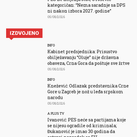
kategoričan: “Nema saradnje sa DPS
ni nakon izbora 2027. godine”
05/08/2026
IZDVOJENO
INFO
Kabinet predsjednika: Prisustvo
obilježavanju “Oluje” nije državna
obaveza, Crna Gora da poštuje sve žrtve
05/08/2026
INFO
Knežević: Odlazak predstavnika Crne
Gore u Zagreb je nož u leđa srpskom
narodu
05/08/2026
A PLUS TV
Ivanović: PES neće sa partijama koje
se nijesu ogradile od kriminala;
Đukanović je imao 30 godina da