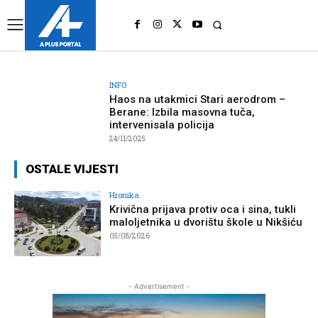
UK
LONDON NEWS
INFO
Haos na utakmici Stari aerodrom –
Berane: Izbila masovna tuča,
intervenisala policija
24/11/2025
OSTALE VIJESTI
Hronika
Krivična prijava protiv oca i sina, tukli
maloljetnika u dvorištu škole u Nikšiću
05/08/2026
- Advertisement -