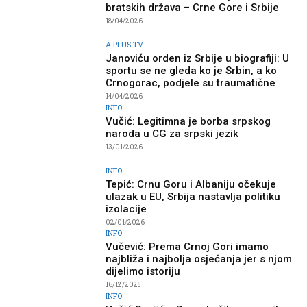
bratskih država – Crne Gore i Srbije
18/04/2026
A PLUS TV
Janoviću orden iz Srbije u biografiji: U
sportu se ne gleda ko je Srbin, a ko
Crnogorac, podjele su traumatične
14/04/2026
INFO
Vučić: Legitimna je borba srpskog
naroda u CG za srpski jezik
13/01/2026
INFO
Tepić: Crnu Goru i Albaniju očekuje
ulazak u EU, Srbija nastavlja politiku
izolacije
02/01/2026
INFO
Vučević: Prema Crnoj Gori imamo
najbliža i najbolja osjećanja jer s njom
dijelimo istoriju
16/12/2025
INFO