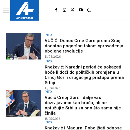
UK
LONDON NEWS
INFO
VUČIĆ: Odnos Crne Gore prema Srbiji
dodatno pogoršan tokom sprovođenja
obojene revolucije
14/06/2026
INFO
Knežević: Naredni period će pokazati
hoće li doći do političkih promjena u
Crnoj Gori i drugačijeg pristupa prema
Srbiji
15/05/2026
INFO
Vučić Crnoj Gori: I dalje vas
doživljavamo kao braću, ali ne
optužujte Srbiju za ono što sama nije
činila
15/05/2026
INFO
Knežević i Macura: Poboljšati odnose