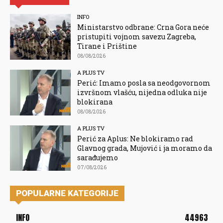
INFO
Ministarstvo odbrane: Crna Gora neće
pristupiti vojnom savezu Zagreba,
Tirane i Prištine
08/08/2026
A PLUS TV
Perić: Imamo posla sa neodgovornom
izvršnom vlašću, nijedna odluka nije
blokirana
08/08/2026
A PLUS TV
Perić za Aplus: Ne blokiramo rad
Glavnog grada, Mujović i ja moramo da
sarađujemo
07/08/2026
POPULARNE KATEGORIJE
INFO
44963