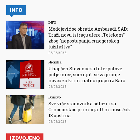
INFO
INFO
Medojević se obratio Ambasadi SAD:
Traži novu istragu afere „Telekom“,
zbog “nepostupanja crnogorskog
tužilaštva”
08/08/2026
Hronika
Uhapšen Slovenac sa Interpolove
potjernice, sumnjiči se za pranje
novca za kriminalnu grupu iz Bara
08/08/2026
Društvo
Sve više stanovnika odlazi i sa
Crnogorskog primorja: U minusu čak
18 opština
08/08/2026
IZDVOJENO