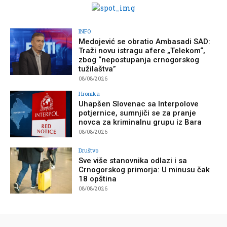
INFO
Medojević se obratio Ambasadi SAD:
Traži novu istragu afere „Telekom“,
zbog “nepostupanja crnogorskog
tužilaštva”
08/08/2026
Hronika
Uhapšen Slovenac sa Interpolove
potjernice, sumnjiči se za pranje
novca za kriminalnu grupu iz Bara
08/08/2026
Društvo
Sve više stanovnika odlazi i sa
Crnogorskog primorja: U minusu čak
18 opština
08/08/2026