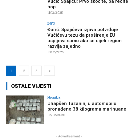
Vučić Spajiću: Prvo skočite, pa recite
hop
11/12/2025
INFO
Đurić: Spajićeva izjava potvrđuje
Vučićevu tezu da proširenje EU
uspijeva samo ako se cijeli region
razvija zajedno
10/12/2025
1
2
3
OSTALE VIJESTI
Hronika
Uhapšen Tuzanin, u automobilu
pronađeno 38 kilograma marihuane
08/08/2026
- Advertisement -