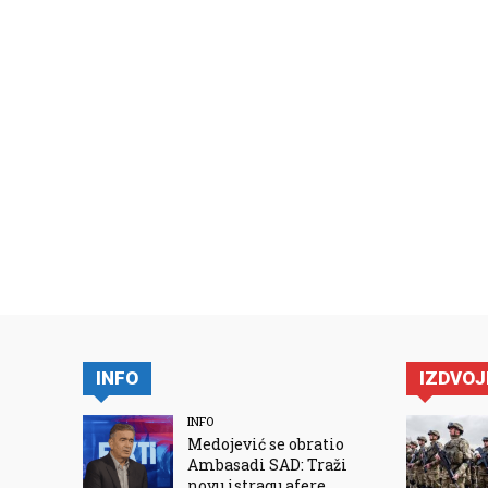
INFO
IZDVO
INFO
Medojević se obratio
Ambasadi SAD: Traži
novu istragu afere