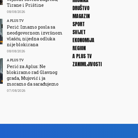
HRONIKA
Tirane i Prištine
DRUŠTVO
08/08/2026
MAGAZIN
A PLUS TV
SPORT
Perić: Imamo posla sa
SVIJET
neodgovornom izvršnom
vlašću, nijedna odluka
EKONOMIJA
nije blokirana
REGION
08/08/2026
A PLUS TV
A PLUS TV
ZANIMLJIVOSTI
Perić za Aplus: Ne
blokiramo rad Glavnog
grada, Mujović i ja
moramo da sarađujemo
07/08/2026