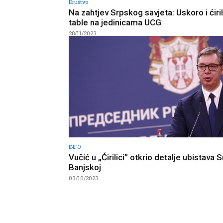
Društvo
Na zahtjev Srpskog savjeta: Uskoro i ćiri
table na jedinicama UCG
28/11/2023
INFO
Vučić u „Ćirilici” otkrio detalje ubistava 
Banjskoj
03/10/2023