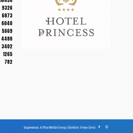
10456
9326
6873
6040
5669
4480
3402
1265
782
Impressum: A Plus Media Group | direktor: Ivona Čavić