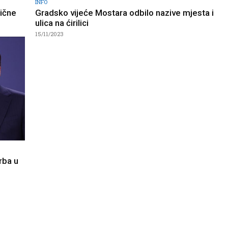
INFO
lične
Gradsko vijeće Mostara odbilo nazive mjesta i
ulica na ćirilici
15/11/2023
Srba u