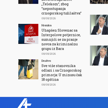
„Telekom“, zbog
“nepostupanja
crnogorskog tužilaštva”
08/08/2026
Hronika
Uhapšen Slovenac sa
Interpolove potjernice,
sumnjiči se za pranje
novca za kriminalnu
grupu iz Bara
08/08/2026
Društvo
Sve više stanovnika
odlazi i sa Crnogorskog
primorja: U minusu čak
18 opština
08/08/2026