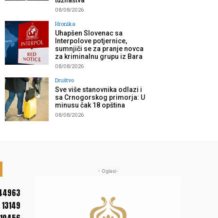
tužilaštva”
08/08/2026
Hronika
Uhapšen Slovenac sa
Interpolove potjernice,
sumnjiči se za pranje novca
za kriminalnu grupu iz Bara
08/08/2026
Društvo
Sve više stanovnika odlazi i
sa Crnogorskog primorja: U
minusu čak 18 opština
08/08/2026
- Oglasi-
44963
13149