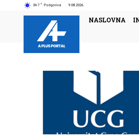
C
34.7
Podgorica
9.08.2026.
NASLOVNA
I