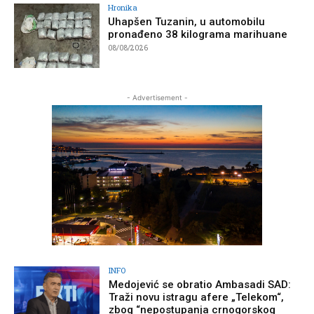
Hronika
Uhapšen Tuzanin, u automobilu
pronađeno 38 kilograma marihuane
08/08/2026
- Advertisement -
INFO
Medojević se obratio Ambasadi SAD:
Traži novu istragu afere „Telekom“,
zbog “nepostupanja crnogorskog