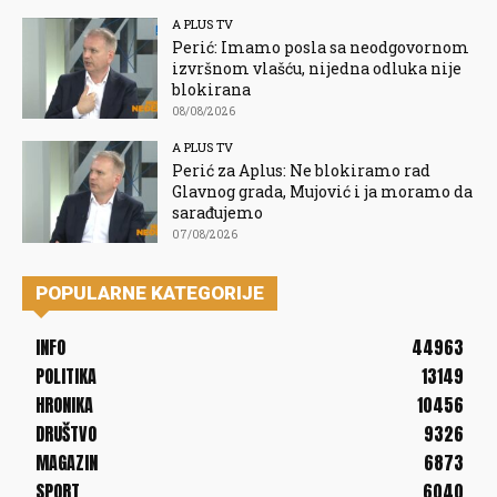
A PLUS TV
Perić: Imamo posla sa neodgovornom
izvršnom vlašću, nijedna odluka nije
blokirana
08/08/2026
A PLUS TV
Perić za Aplus: Ne blokiramo rad
Glavnog grada, Mujović i ja moramo da
sarađujemo
07/08/2026
POPULARNE KATEGORIJE
INFO
44963
POLITIKA
13149
HRONIKA
10456
DRUŠTVO
9326
MAGAZIN
6873
SPORT
6040