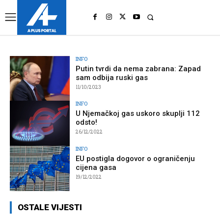
UK
LONDON NEWS
INFO
Putin tvrdi da nema zabrana: Zapad
sam odbija ruski gas
11/10/2023
INFO
U Njemačkoj gas uskoro skuplji 112
odsto!
26/12/2022
INFO
EU postigla dogovor o ograničenju
cijena gasa
19/12/2022
OSTALE VIJESTI