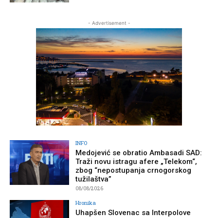
- Advertisement -
INFO
Medojević se obratio Ambasadi SAD:
Traži novu istragu afere „Telekom“,
zbog “nepostupanja crnogorskog
tužilaštva”
08/08/2026
Hronika
Uhapšen Slovenac sa Interpolove