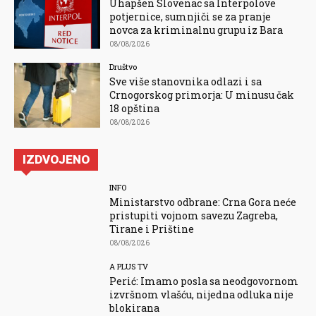
Uhapšen Slovenac sa Interpolove
potjernice, sumnjiči se za pranje
novca za kriminalnu grupu iz Bara
08/08/2026
Društvo
Sve više stanovnika odlazi i sa
Crnogorskog primorja: U minusu čak
18 opština
08/08/2026
IZDVOJENO
INFO
Ministarstvo odbrane: Crna Gora neće
pristupiti vojnom savezu Zagreba,
Tirane i Prištine
08/08/2026
A PLUS TV
Perić: Imamo posla sa neodgovornom
izvršnom vlašću, nijedna odluka nije
blokirana