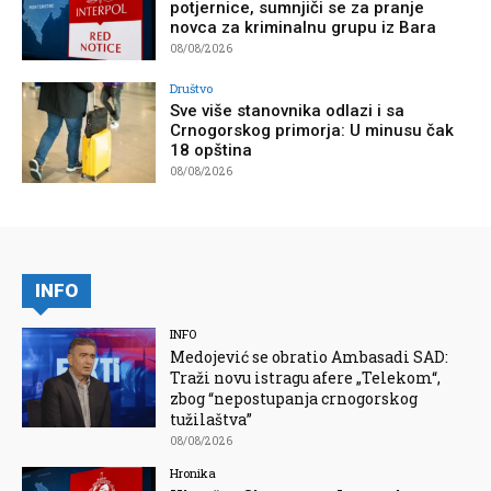
potjernice, sumnjiči se za pranje
novca za kriminalnu grupu iz Bara
08/08/2026
Društvo
Sve više stanovnika odlazi i sa
Crnogorskog primorja: U minusu čak
18 opština
08/08/2026
INFO
INFO
Medojević se obratio Ambasadi SAD:
Traži novu istragu afere „Telekom“,
zbog “nepostupanja crnogorskog
tužilaštva”
08/08/2026
Hronika