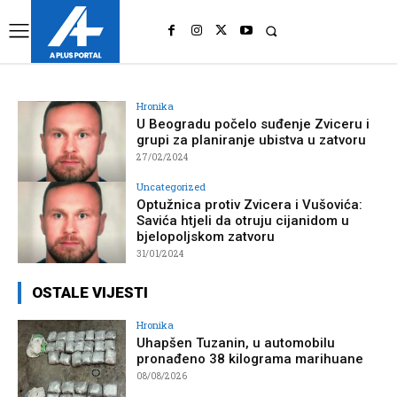
UK
LONDON NEWS
Hronika
U Beogradu počelo suđenje Zviceru i
grupi za planiranje ubistva u zatvoru
27/02/2024
Uncategorized
Optužnica protiv Zvicera i Vušovića:
Savića htjeli da otruju cijanidom u
bjelopoljskom zatvoru
31/01/2024
OSTALE VIJESTI
Hronika
Uhapšen Tuzanin, u automobilu
pronađeno 38 kilograma marihuane
08/08/2026