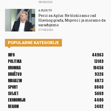
08/08/2026
A PLUS TV
Perić za Aplus: Ne blokiramo rad
Glavnog grada, Mujović i ja moramo da
sarađujemo
07/08/2026
POPULARNE KATEGORIJE
INFO
44963
POLITIKA
13149
HRONIKA
10456
DRUŠTVO
9326
MAGAZIN
6873
SPORT
6040
SVIJET
5669
EKONOMIJA
4480
REGION
3402