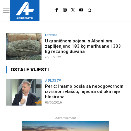
UK
LONDON NEWS
Hronika
U graničnom pojasu s Albanijom
zaplijenjeno 183 kg marihuane i 303
kg rezanog duvana
28/10/2022
OSTALE VIJESTI
A PLUS TV
Perić: Imamo posla sa neodgovornom
izvršnom vlašću, nijedna odluka nije
blokirana
08/08/2026
- Advertisement -