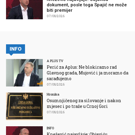
dokument, posle toga Spajić ne može
biti premijer
07/08/2026
INFO
A PLUS TV
Perić za Aplus: Ne blokiramo rad
Glavnog grada, Mujović i ja moramo da
sarađujemo
07/08/2026
Hronika
Osumnjičenog za silovanje i nakon
mjesec i po traže u Crnoj Gori
07/08/2026
INFO
Knežević najavljuje: Objaviću