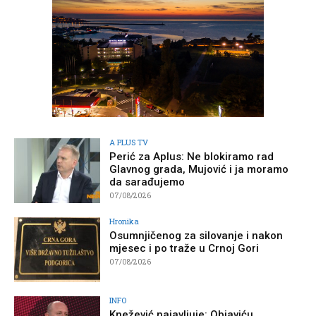
A PLUS TV
Perić za Aplus: Ne blokiramo rad
Glavnog grada, Mujović i ja moramo
da sarađujemo
07/08/2026
Hronika
Osumnjičenog za silovanje i nakon
mjesec i po traže u Crnoj Gori
07/08/2026
INFO
Knežević najavljuje: Objaviću