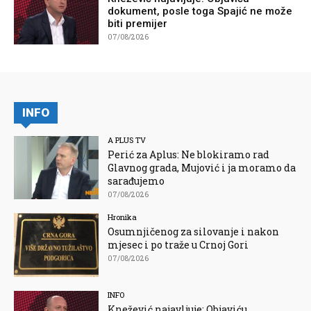
dokument, posle toga Spajić ne može
biti premijer
07/08/2026
INFO
A PLUS TV
Perić za Aplus: Ne blokiramo rad
Glavnog grada, Mujović i ja moramo da
sarađujemo
07/08/2026
Hronika
Osumnjičenog za silovanje i nakon
mjesec i po traže u Crnoj Gori
07/08/2026
INFO
Knežević najavljuje: Objaviću