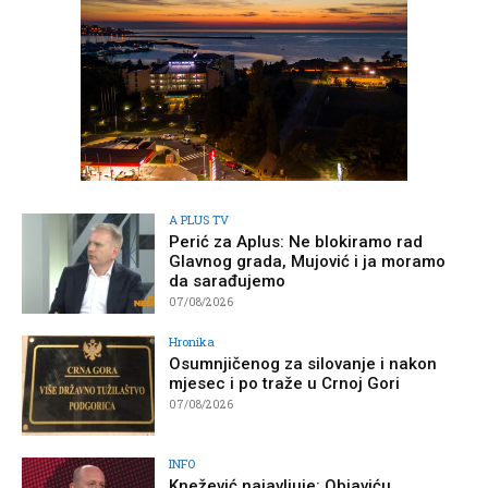
A PLUS TV
Perić za Aplus: Ne blokiramo rad
Glavnog grada, Mujović i ja moramo
da sarađujemo
07/08/2026
Hronika
Osumnjičenog za silovanje i nakon
mjesec i po traže u Crnoj Gori
07/08/2026
INFO
Knežević najavljuje: Objaviću