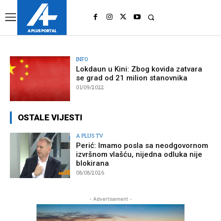
UK
LONDON NEWS
INFO
Lokdaun u Kini: Zbog kovida zatvara
se grad od 21 milion stanovnika
01/09/2022
OSTALE VIJESTI
A PLUS TV
Perić: Imamo posla sa neodgovornom
izvršnom vlašću, nijedna odluka nije
blokirana
08/08/2026
- Advertisement -