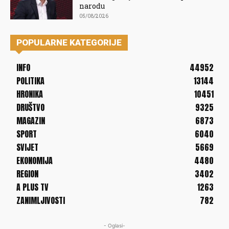
narodu
05/08/2026
POPULARNE KATEGORIJE
INFO
44952
POLITIKA
13144
HRONIKA
10451
DRUŠTVO
9325
MAGAZIN
6873
SPORT
6040
SVIJET
5669
EKONOMIJA
4480
REGION
3402
A PLUS TV
1263
ZANIMLJIVOSTI
782
- Oglasi-