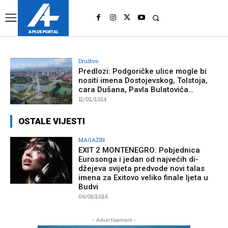
UK
LONDON NEWS
Društvo
Predlozi: Podgoričke ulice mogle bi
nositi imena Dostojevskog, Tolstoja,
cara Dušana, Pavla Bulatovića…
12/02/2024
OSTALE VIJESTI
MAGAZIN
EXIT 2 MONTENEGRO: Pobjednica
Eurosonga i jedan od najvećih di-
džejeva svijeta predvode novi talas
imena za Exitovo veliko finale ljeta u
Budvi
06/08/2026
- Advertisement -