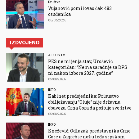
Društvo
Vujanović pomilovao čak 483
osuđenika
06/08/2026
IZDVOJENO
A PLUS TV
PES ne mijenja stav, Urošević
kategoričan: “Nema saradnje sa DPS
ni nakon izbora 2027. godine”
05/08/2026
INFO
Kabinet predsjednika: Prisustvo
obilježavanju “Oluje” nije državna
obaveza, Crna Gora da poštuje sve žrtve
05/08/2026
INFO
Knežević: Odlazak predstavnika Crne
Gore u Zagreb je nož u leđa srpskom