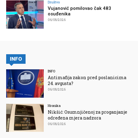
Društvo
Vujanović pomilovao čak 483
osuđenika
06/08/2026
INFO
INFO
Antimafija zakon pred poslanicima
24. avgusta?
06/08/2026
Hronika
Nikšić: Osumnjičenoj za proganjanje
određena mjera nadzora
06/08/2026