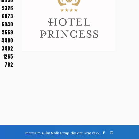
10456
9326
6873
6040
5669
4480
3402
1265
782
Impressum: A Plus Media Group | direktor: Ivona Čavić