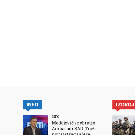
INFO
IZDVO
INFO
Medojević se obratio
Ambasadi SAD: Traži
novu istragu afere