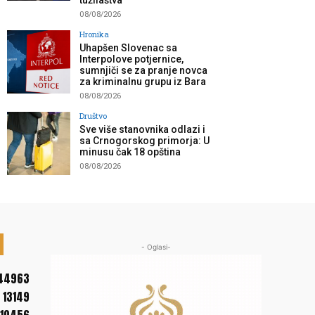
tužilaštva”
08/08/2026
Hronika
Uhapšen Slovenac sa
Interpolove potjernice,
sumnjiči se za pranje novca
za kriminalnu grupu iz Bara
08/08/2026
Društvo
Sve više stanovnika odlazi i
sa Crnogorskog primorja: U
minusu čak 18 opština
08/08/2026
- Oglasi-
44963
13149