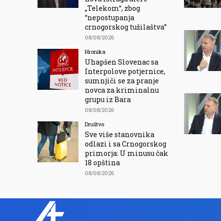
„Telekom“, zbog
“nepostupanja
crnogorskog tužilaštva”
08/08/2026
Hronika
Uhapšen Slovenac sa
Interpolove potjernice,
sumnjiči se za pranje
novca za kriminalnu
grupu iz Bara
08/08/2026
Društvo
Sve više stanovnika
odlazi i sa Crnogorskog
primorja: U minusu čak
18 opština
08/08/2026