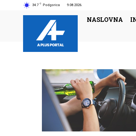
C
34.7
Podgorica
9.08.2026.
NASLOVNA
I