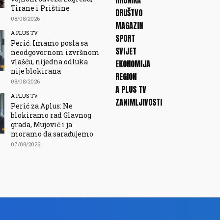
HRONIKA
Tirane i Prištine
DRUŠTVO
08/08/2026
MAGAZIN
A PLUS TV
SPORT
Perić: Imamo posla sa
SVIJET
neodgovornom izvršnom
vlašću, nijedna odluka
EKONOMIJA
nije blokirana
REGION
08/08/2026
A PLUS TV
A PLUS TV
ZANIMLJIVOSTI
Perić za Aplus: Ne
blokiramo rad Glavnog
grada, Mujović i ja
moramo da sarađujemo
07/08/2026