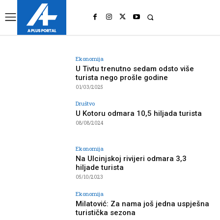
UK
LONDON NEWS
Ekonomija
U Tivtu trenutno sedam odsto više
turista nego prošle godine
01/03/2025
Društvo
U Kotoru odmara 10,5 hiljada turista
08/08/2024
Ekonomija
Na Ulcinjskoj rivijeri odmara 3,3
hiljade turista
05/10/2023
Ekonomija
Milatović: Za nama još jedna uspješna
turistička sezona