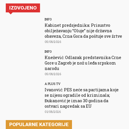
IZDVOJENO
INFO
Kabinet predsjednika: Prisustvo
obilježavanju “Oluje” nije državna
obaveza, Crna Gora da poštuje sve žrtve
05/08/2026
INFO
Knežević: Odlazak predstavnika Crne
Gore u Zagreb je nož u leđa srpskom
narodu
05/08/2026
A PLUS TV
Ivanović: PES neće sa partijama koje
se nijesu ogradile od kriminala;
Đukanović je imao 30 godina da
ostvari napredak sa EU
01/08/2026
POPULARNE KATEGORIJE