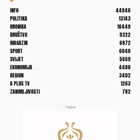
INFO
44946
POLITIKA
13143
HRONIKA
10449
DRUŠTVO
9322
MAGAZIN
6872
SPORT
6040
SVIJET
5669
EKONOMIJA
4480
REGION
3402
A PLUS TV
1263
ZANIMLJIVOSTI
782
- Oglasi-