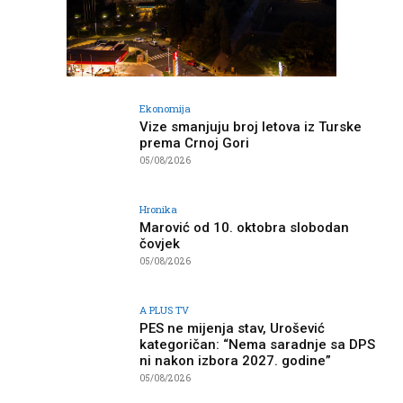
Ekonomija
Vize smanjuju broj letova iz Turske
prema Crnoj Gori
05/08/2026
Hronika
Marović od 10. oktobra slobodan
čovjek
05/08/2026
A PLUS TV
PES ne mijenja stav, Urošević
kategoričan: “Nema saradnje sa DPS
ni nakon izbora 2027. godine”
05/08/2026