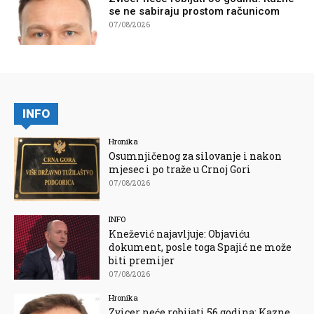
se ne sabiraju prostom računicom
07/08/2026
INFO
Hronika
Osumnjičenog za silovanje i nakon
mjesec i po traže u Crnoj Gori
07/08/2026
INFO
Knežević najavljuje: Objaviću
dokument, posle toga Spajić ne može
biti premijer
07/08/2026
Hronika
Zvicer neće robijati 56 godina: Kazne