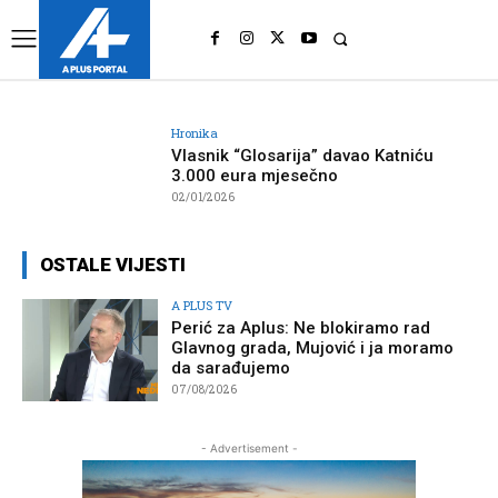
UK
LONDON NEWS
Hronika
Vlasnik “Glosarija” davao Katniću
3.000 eura mjesečno
02/01/2026
OSTALE VIJESTI
A PLUS TV
Perić za Aplus: Ne blokiramo rad
Glavnog grada, Mujović i ja moramo
da sarađujemo
07/08/2026
- Advertisement -