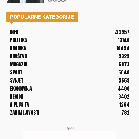
05/08/2026
POPULARNE KATEGORIJE
INFO
44957
POLITIKA
13146
HRONIKA
10454
DRUŠTVO
9325
MAGAZIN
6873
SPORT
6040
SVIJET
5669
EKONOMIJA
4480
REGION
3402
A PLUS TV
1264
ZANIMLJIVOSTI
782
- Oglasi-