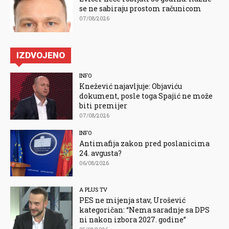
se ne sabiraju prostom računicom
07/08/2026
IZDVOJENO
INFO
Knežević najavljuje: Objaviću
dokument, posle toga Spajić ne može
biti premijer
07/08/2026
INFO
Antimafija zakon pred poslanicima
24. avgusta?
06/08/2026
A PLUS TV
PES ne mijenja stav, Urošević
kategoričan: “Nema saradnje sa DPS
ni nakon izbora 2027. godine”