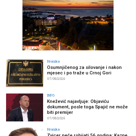
Hronika
Osumnjičenog za silovanje i nakon
mjesec i po traže u Crnoj Gori
07/08/2026
INFO
Knežević najavljuje: Objaviću
dokument, posle toga Spajić ne može
biti premijer
07/08/2026
Hronika
Zvicer neće robijati 56 godina: Kazne