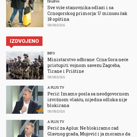
Društvo
Sve više stanovnika odlazi i sa
Crnogorskog primorja: U minusu čak
18 opština
08/08/2026
IZDVOJENO
INFO
Ministarstvo odbrane: Crna Gora neće
pristupiti vojnom savezu Zagreba,
Tirane i Prištine
08/08/2026
A PLUS TV
Perić: Imamo posla sa neodgovornom
izvršnom vlašću, nijedna odluka nije
blokirana
08/08/2026
A PLUS TV
Perić za Aplus: Ne blokiramo rad
Glavnog grada, Mujović i ja moramo da