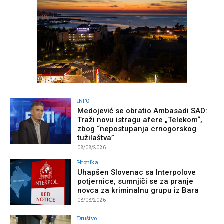
INFO
Medojević se obratio Ambasadi SAD:
Traži novu istragu afere „Telekom“,
zbog “nepostupanja crnogorskog
tužilaštva”
08/08/2026
Hronika
Uhapšen Slovenac sa Interpolove
potjernice, sumnjiči se za pranje
novca za kriminalnu grupu iz Bara
08/08/2026
Društvo