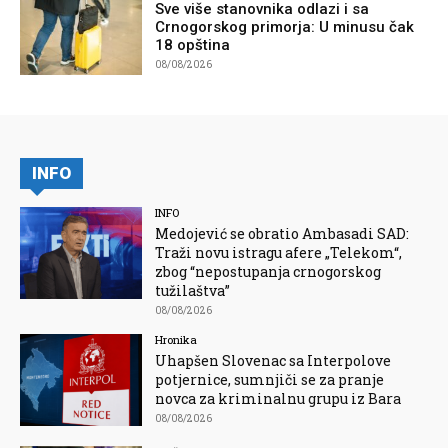
Sve više stanovnika odlazi i sa
Crnogorskog primorja: U minusu čak
18 opština
08/08/2026
INFO
INFO
Medojević se obratio Ambasadi SAD:
Traži novu istragu afere „Telekom“,
zbog “nepostupanja crnogorskog
tužilaštva”
08/08/2026
Hronika
Uhapšen Slovenac sa Interpolove
potjernice, sumnjiči se za pranje
novca za kriminalnu grupu iz Bara
08/08/2026