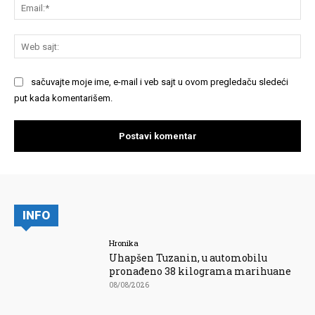
Em
We
saj
sačuvajte moje ime, e-mail i veb sajt u ovom pregledaču sledeći
put kada komentarišem.
INFO
Hronika
Uhapšen Tuzanin, u automobilu
pronađeno 38 kilograma marihuane
08/08/2026