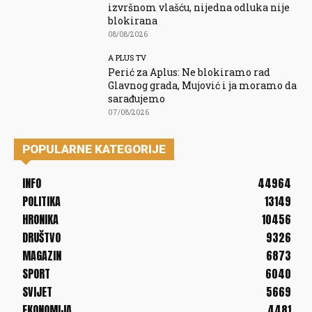
izvršnom vlašću, nijedna odluka nije
blokirana
08/08/2026
A PLUS TV
Perić za Aplus: Ne blokiramo rad
Glavnog grada, Mujović i ja moramo da
sarađujemo
07/08/2026
POPULARNE KATEGORIJE
INFO
44964
POLITIKA
13149
HRONIKA
10456
DRUŠTVO
9326
MAGAZIN
6873
SPORT
6040
SVIJET
5669
EKONOMIJA
4481