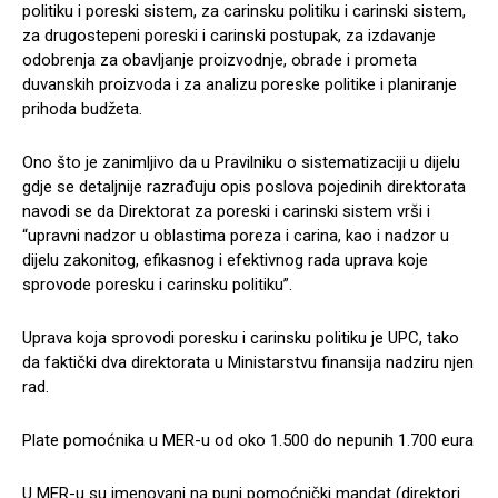
politiku i poreski sistem, za carinsku politiku i carinski sistem,
za drugostepeni poreski i carinski postupak, za izdavanje
odobrenja za obavljanje proizvodnje, obrade i prometa
duvanskih proizvoda i za analizu poreske politike i planiranje
prihoda budžeta.
Ono što je zanimljivo da u Pravilniku o sistematizaciji u dijelu
gdje se detaljnije razrađuju opis poslova pojedinih direktorata
navodi se da Direktorat za poreski i carinski sistem vrši i
“upravni nadzor u oblastima poreza i carina, kao i nadzor u
dijelu zakonitog, efikasnog i efektivnog rada uprava koje
sprovode poresku i carinsku politiku”.
Uprava koja sprovodi poresku i carinsku politiku je UPC, tako
da faktički dva direktorata u Ministarstvu finansija nadziru njen
rad.
Plate pomoćnika u MER-u od oko 1.500 do nepunih 1.700 eura
U MER-u su imenovani na puni pomoćnički mandat (direktori