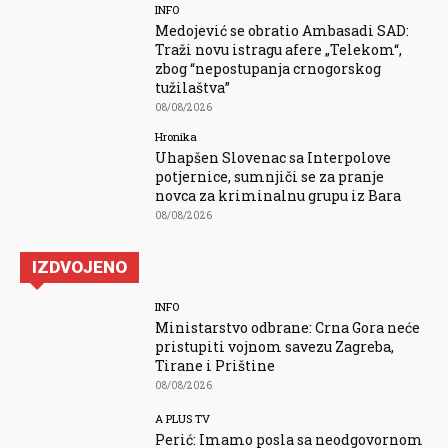
INFO
Medojević se obratio Ambasadi SAD:
Traži novu istragu afere „Telekom“,
zbog “nepostupanja crnogorskog
tužilaštva”
08/08/2026
Hronika
Uhapšen Slovenac sa Interpolove
potjernice, sumnjiči se za pranje
novca za kriminalnu grupu iz Bara
08/08/2026
IZDVOJENO
INFO
Ministarstvo odbrane: Crna Gora neće
pristupiti vojnom savezu Zagreba,
Tirane i Prištine
08/08/2026
A PLUS TV
Perić: Imamo posla sa neodgovornom