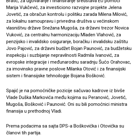
Bratić, za ugovaranje i finansiranje sredstava EU pomoći
Marija Vukčević, za investiciono razvojne projekte Jelena
Jovetić, za obračun kontrolu i politiku zarada Milena Milović,
za lokalnu samoupravu i privredna društva u većinskom
vlasništvu države Snežana Mugoša, za državni trezor Novica
Vuković, za centralnu harmonizaciju Mladen Vlahović, za
penzijsko i invalidsko osiguranje, boračku i invalidsku zaštitu
Jovo Pajović, za državni budžet Bojan Paunović, za budžetsku
inspekciju i suzbijanje nepravilnosti Radmila Ivanović, za
evropske integracije i međunarodnu saradnju Šućo Orahovac,
za imovinsko pravne poslove Milanka Otović i za finansijski
sistem i finansijske tehnoilogije Bojana Bošković.
Spajić je na pomoćničke pozicije sačuvao kadrove iz bivše
Vlade Duška Markovića među kojima su Peranović, Jovetić,
Mugoša, Bošković i Paunović. Oni su bili pomoćnici ministra
finansija u prethodnoj Vladi.
Prema podacima sa sajta DPS-a Boškovićka i Otovićka su
članovi tih partija.