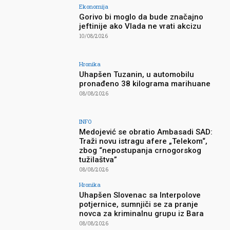
Ekonomija
Gorivo bi moglo da bude značajno
jeftinije ako Vlada ne vrati akcizu
10/08/2026
Hronika
Uhapšen Tuzanin, u automobilu
pronađeno 38 kilograma marihuane
08/08/2026
INFO
Medojević se obratio Ambasadi SAD:
Traži novu istragu afere „Telekom“,
zbog “nepostupanja crnogorskog
tužilaštva”
08/08/2026
Hronika
Uhapšen Slovenac sa Interpolove
potjernice, sumnjiči se za pranje
novca za kriminalnu grupu iz Bara
08/08/2026