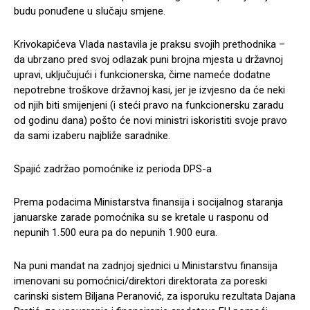
budu ponuđene u slučaju smjene.
Krivokapićeva Vlada nastavila je praksu svojih prethodnika –
da ubrzano pred svoj odlazak puni brojna mjesta u državnoj
upravi, uključujući i funkcionerska, čime nameće dodatne
nepotrebne troškove državnoj kasi, jer je izvjesno da će neki
od njih biti smijenjeni (i steći pravo na funkcionersku zaradu
od godinu dana) pošto će novi ministri iskoristiti svoje pravo
da sami izaberu najbliže saradnike.
Spajić zadržao pomoćnike iz perioda DPS-a
Prema podacima Ministarstva finansija i socijalnog staranja
januarske zarade pomoćnika su se kretale u rasponu od
nepunih 1.500 eura pa do nepunih 1.900 eura.
Na puni mandat na zadnjoj sjednici u Ministarstvu finansija
imenovani su pomoćnici/direktori direktorata za poreski
carinski sistem Biljana Peranović, za isporuku rezultata Dajana