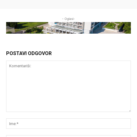
- Oglasi-
POSTAVI ODGOVOR
Komentariši:
Im