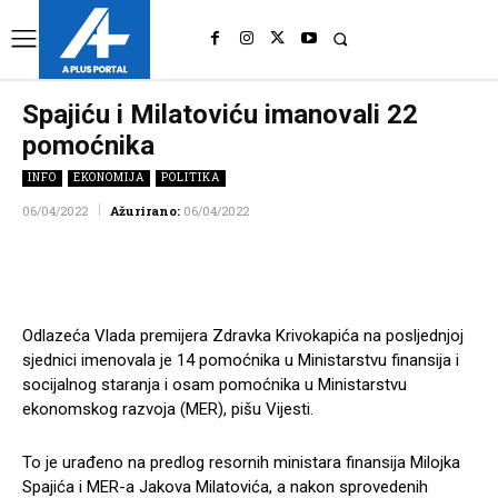
UK
LONDON NEWS
Spajiću i Milatoviću imanovali 22
pomoćnika
INFO
EKONOMIJA
POLITIKA
06/04/2022
Ažurirano:
06/04/2022
Facebook
Twitter
Pinterest
Wh
Odlazeća Vlada premijera Zdravka Krivokapića na posljednjoj
sjednici imenovala je 14 pomoćnika u Ministarstvu finansija i
socijalnog staranja i osam pomoćnika u Ministarstvu
ekonomskog razvoja (MER), pišu Vijesti.
To je urađeno na predlog resornih ministara finansija Milojka
Spajića i MER-a Jakova Milatovića, a nakon sprovedenih