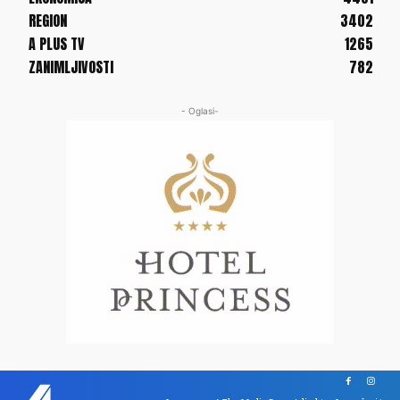
REGION
3402
A PLUS TV
1265
ZANIMLJIVOSTI
782
- Oglasi-