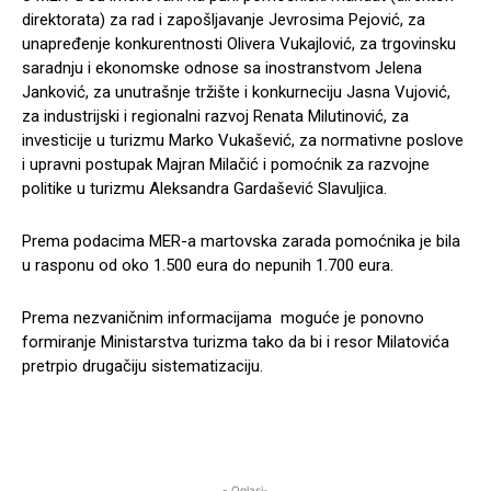
direktorata) za rad i zapošljavanje Jevrosima Pejović, za
unapređenje konkurentnosti Olivera Vukajlović, za trgovinsku
saradnju i ekonomske odnose sa inostranstvom Jelena
Janković, za unutrašnje tržište i konkurneciju Jasna Vujović,
za industrijski i regionalni razvoj Renata Milutinović, za
investicije u turizmu Marko Vukašević, za normativne poslove
i upravni postupak Majran Milačić i pomoćnik za razvojne
politike u turizmu Aleksandra Gardašević Slavuljica.
Prema podacima MER-a martovska zarada pomoćnika je bila
u rasponu od oko 1.500 eura do nepunih 1.700 eura.
Prema nezvaničnim informacijama moguće je ponovno
formiranje Ministarstva turizma tako da bi i resor Milatovića
pretrpio drugačiju sistematizaciju.
- Oglasi-