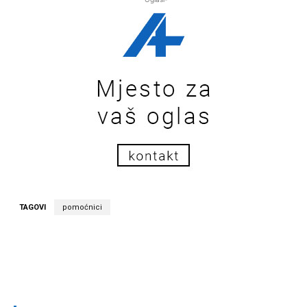
TAGOVI
pomoćnici
Facebook
Twitter
Pinterest
Wh