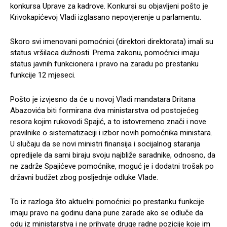
konkursa Uprave za kadrove. Konkursi su objavljeni pošto je
Krivokapićevoj Vladi izglasano nepovjerenje u parlamentu.
Skoro svi imenovani pomoćnici (direktori direktorata) imali su
status vršilaca dužnosti. Prema zakonu, pomoćnici imaju
status javnih funkcionera i pravo na zaradu po prestanku
funkcije 12 mjeseci.
Pošto je izvjesno da će u novoj Vladi mandatara Dritana
Abazovića biti formirana dva ministarstva od postojećeg
resora kojim rukovodi Spajić, a to istovremeno znači i nove
pravilnike o sistematizaciji i izbor novih pomoćnika ministara.
U slučaju da se novi ministri finansija i socijalnog staranja
opredijele da sami biraju svoju najbliže saradnike, odnosno, da
ne zadrže Spajićeve pomoćnike, moguć je i dodatni trošak po
državni budžet zbog posljednje odluke Vlade.
To iz razloga što aktuelni pomoćnici po prestanku funkcije
imaju pravo na godinu dana pune zarade ako se odluče da
odu iz ministarstva i ne prihvate druge radne pozicije koje im