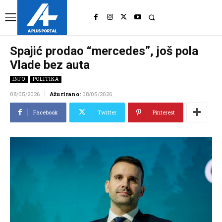
UK
LONDON NEWS
Spajić prodao “mercedes”, još pola
Vlade bez auta
INFO
POLITIKA
08/05/2026
Ažurirano:
08/05/2026
Facebook
Twitter
Pinterest