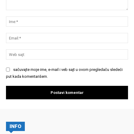
Komentariši:
Im
Em
We
saj
sačuvajte moje ime, e-mail i veb sajt u ovom pregledaču sledeći
put kada komentarišem.
INFO