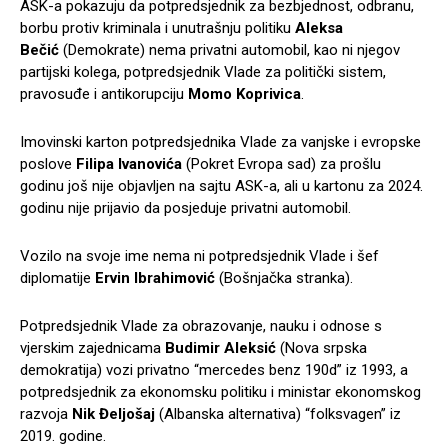
ASK-a pokazuju da potpredsjednik za bezbjednost, odbranu,
borbu protiv kriminala i unutrašnju politiku
Aleksa
Bečić
(Demokrate) nema privatni automobil, kao ni njegov
partijski kolega, potpredsjednik Vlade za politički sistem,
pravosuđe i antikorupciju
Momo Koprivica
.
Imovinski karton potpredsjednika Vlade za vanjske i evropske
poslove
Filipa Ivanovića
(Pokret Evropa sad) za prošlu
godinu još nije objavljen na sajtu ASK-a, ali u kartonu za 2024.
godinu nije prijavio da posjeduje privatni automobil.
Vozilo na svoje ime nema ni potpredsjednik Vlade i šef
diplomatije
Ervin Ibrahimović
(Bošnjačka stranka).
Potpredsjednik Vlade za obrazovanje, nauku i odnose s
vjerskim zajednicama
Budimir Aleksić
(Nova srpska
demokratija) vozi privatno “mercedes benz 190d” iz 1993, a
potpredsjednik za ekonomsku politiku i ministar ekonomskog
razvoja
Nik Đeljošaj
(Albanska alternativa) “folksvagen” iz
2019. godine.