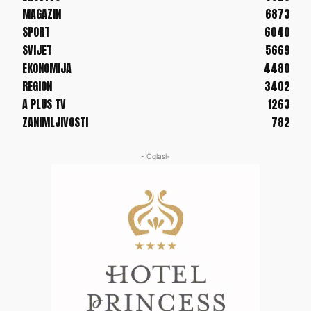
MAGAZIN
6873
SPORT
6040
SVIJET
5669
EKONOMIJA
4480
REGION
3402
A PLUS TV
1263
ZANIMLJIVOSTI
782
- Oglasi-