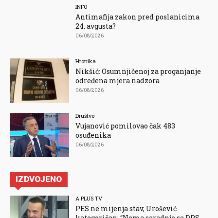
INFO
Antimafija zakon pred poslanicima
24. avgusta?
06/08/2026
Hronika
Nikšić: Osumnjičenoj za proganjanje
određena mjera nadzora
06/08/2026
Društvo
Vujanović pomilovao čak 483
osuđenika
06/08/2026
IZDVOJENO
A PLUS TV
PES ne mijenja stav, Urošević
kategoričan: “Nema saradnje sa DPS