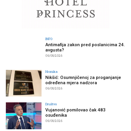
INFO
Antimafija zakon pred poslanicima 24.
avgusta?
06/08/2026
Hronika
Nikšić: Osumnjičenoj za proganjanje
određena mjera nadzora
06/08/2026
Društvo
Vujanović pomilovao čak 483
osuđenika
06/08/2026