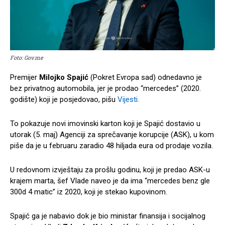
Foto: Gov.me
Premijer
Milojko Spajić
(Pokret Evropa sad) odnedavno je
bez privatnog automobila, jer je prodao “mercedes” (2020.
godište) koji je posjedovao, pišu
Vijesti.
To pokazuje novi imovinski karton koji je Spajić dostavio u
utorak (5. maj) Agenciji za sprečavanje korupcije (ASK), u kom
piše da je u februaru zaradio 48 hiljada eura od prodaje vozila.
U redovnom izvještaju za prošlu godinu, koji je predao ASK-u
krajem marta, šef Vlade naveo je da ima “mercedes benz gle
300d 4 matic” iz 2020, koji je stekao kupovinom.
Spajić ga je nabavio dok je bio ministar finansija i socijalnog