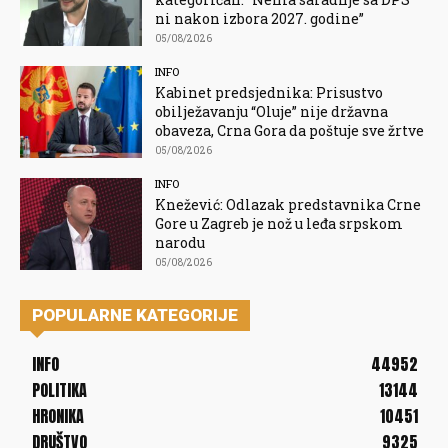
ni nakon izbora 2027. godine”
05/08/2026
INFO
Kabinet predsjednika: Prisustvo
obilježavanju “Oluje” nije državna
obaveza, Crna Gora da poštuje sve žrtve
05/08/2026
INFO
Knežević: Odlazak predstavnika Crne
Gore u Zagreb je nož u leđa srpskom
narodu
05/08/2026
POPULARNE KATEGORIJE
INFO
44952
POLITIKA
13144
HRONIKA
10451
DRUŠTVO
9325