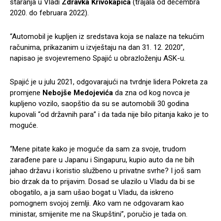
staranja u Vladi
Zdravka Krivokapića
(trajala od decembra
2020. do februara 2022).
“Automobil je kupljen iz sredstava koja se nalaze na tekućim
računima, prikazanim u izvještaju na dan 31. 12. 2020”,
napisao je svojevremeno Spajić u obrazloženju ASK-u.
Spajić je u julu 2021, odgovarajući na tvrdnje lidera Pokreta za
promjene
Nebojše Medojevića
da zna od kog novca je
kupljeno vozilo, saopštio da su se automobili 30 godina
kupovali “od državnih para” i da tada nije bilo pitanja kako je to
moguće.
“Mene pitate kako je moguće da sam za svoje, trudom
zarađene pare u Japanu i Singapuru, kupio auto da ne bih
jahao državu i koristio službeno u privatne svrhe? I još sam
bio drzak da to prijavim. Dosad se ulazilo u Vladu da bi se
obogatilo, a ja sam ušao bogat u Vladu, da iskreno
pomognem svojoj zemlji. Ako vam ne odgovaram kao
ministar, smijenite me na Skupštini”, poručio je tada on.