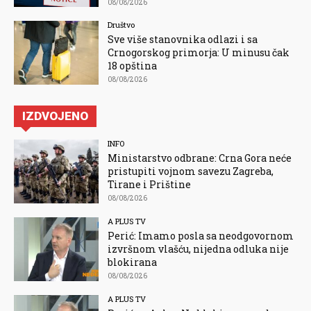
08/08/2026
Društvo
Sve više stanovnika odlazi i sa
Crnogorskog primorja: U minusu čak
18 opština
08/08/2026
IZDVOJENO
INFO
Ministarstvo odbrane: Crna Gora neće
pristupiti vojnom savezu Zagreba,
Tirane i Prištine
08/08/2026
A PLUS TV
Perić: Imamo posla sa neodgovornom
izvršnom vlašću, nijedna odluka nije
blokirana
08/08/2026
A PLUS TV