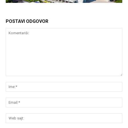
POSTAVI ODGOVOR
Komentariši:
Im
Em
We
saj