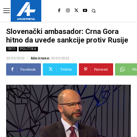
UK
LONDON NEWS
Slovenački ambasador: Crna Gora
hitno da uvede sankcije protiv Rusije
INFO
POLITIKA
20/03/2022
Ažurirano:
23/03/2022
Facebook
Twitter
Pinterest
Wh