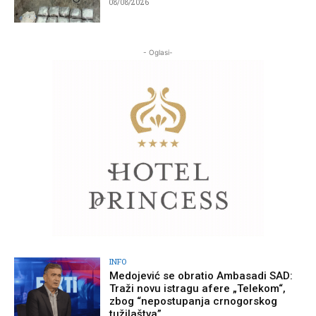
08/08/2026
- Oglasi-
INFO
Medojević se obratio Ambasadi SAD:
Traži novu istragu afere „Telekom“,
zbog “nepostupanja crnogorskog
tužilaštva”