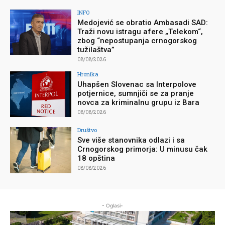
INFO
Medojević se obratio Ambasadi SAD:
Traži novu istragu afere „Telekom“,
zbog “nepostupanja crnogorskog
tužilaštva”
08/08/2026
Hronika
Uhapšen Slovenac sa Interpolove
potjernice, sumnjiči se za pranje
novca za kriminalnu grupu iz Bara
08/08/2026
Društvo
Sve više stanovnika odlazi i sa
Crnogorskog primorja: U minusu čak
18 opština
08/08/2026
- Oglasi-