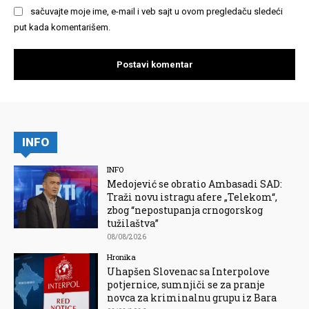
sačuvajte moje ime, e-mail i veb sajt u ovom pregledaču sledeći
put kada komentarišem.
INFO
INFO
Medojević se obratio Ambasadi SAD:
Traži novu istragu afere „Telekom“,
zbog “nepostupanja crnogorskog
tužilaštva”
08/08/2026
Hronika
Uhapšen Slovenac sa Interpolove
potjernice, sumnjiči se za pranje
novca za kriminalnu grupu iz Bara