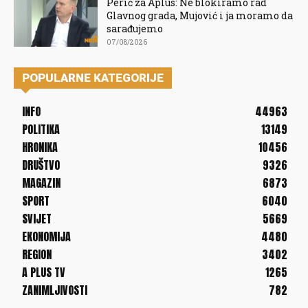
Perić za Aplus: Ne blokiramo rad
Glavnog grada, Mujović i ja moramo da
sarađujemo
07/08/2026
POPULARNE KATEGORIJE
INFO
44963
POLITIKA
13149
HRONIKA
10456
DRUŠTVO
9326
MAGAZIN
6873
SPORT
6040
SVIJET
5669
EKONOMIJA
4480
REGION
3402
A PLUS TV
1265
ZANIMLJIVOSTI
782