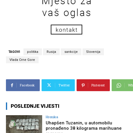
TAGOVI
politika
Rusija
sankcije
Slovenija
Vlada Crne Gore
Facebook
Twitter
Pinterest
Wh
POSLEDNJE VIJESTI
Hronika
Uhapšen Tuzanin, u automobilu
pronađeno 38 kilograma marihuane