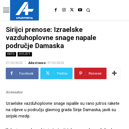
UK
LONDON NEWS
Sirijci prenose: Izraelske
vazduhoplovne snage napale
područje Damaska
INFO
SVIJET
27/10/2022
Ažurirano:
27/10/2022
Facebook
Twitter
Pinterest
Screenshot
Izraelske vazduhoplovne snage ispalile su rano jutros rakete
na ciljeve u području glavnog grada Sirije Damaska, javili su
sirijski mediji.