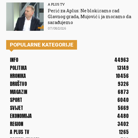
A PLUS TV
Perić za Aplus: Ne blokiramo rad
Glavnog grada, Mujović i ja moramo da
sarađujemo
07/08/2026
POPULARNE KATEGORIJE
INFO
44963
POLITIKA
13149
HRONIKA
10456
DRUŠTVO
9326
MAGAZIN
6873
SPORT
6040
SVIJET
5669
EKONOMIJA
4480
REGION
3402
A PLUS TV
1265