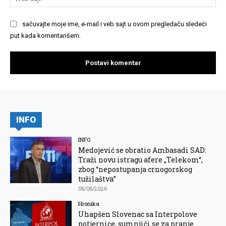
saj
sačuvajte moje ime, e-mail i veb sajt u ovom pregledaču sledeći
put kada komentarišem.
INFO
INFO
Medojević se obratio Ambasadi SAD:
Traži novu istragu afere „Telekom“,
zbog “nepostupanja crnogorskog
tužilaštva”
08/08/2026
Hronika
Uhapšen Slovenac sa Interpolove
potjernice, sumnjiči se za pranje