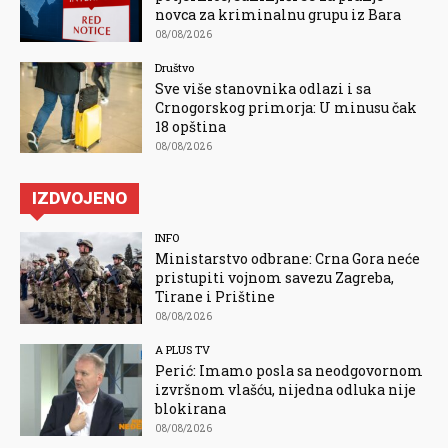
novca za kriminalnu grupu iz Bara
08/08/2026
Društvo
Sve više stanovnika odlazi i sa
Crnogorskog primorja: U minusu čak
18 opština
08/08/2026
IZDVOJENO
INFO
Ministarstvo odbrane: Crna Gora neće
pristupiti vojnom savezu Zagreba,
Tirane i Prištine
08/08/2026
A PLUS TV
Perić: Imamo posla sa neodgovornom
izvršnom vlašću, nijedna odluka nije
blokirana
08/08/2026