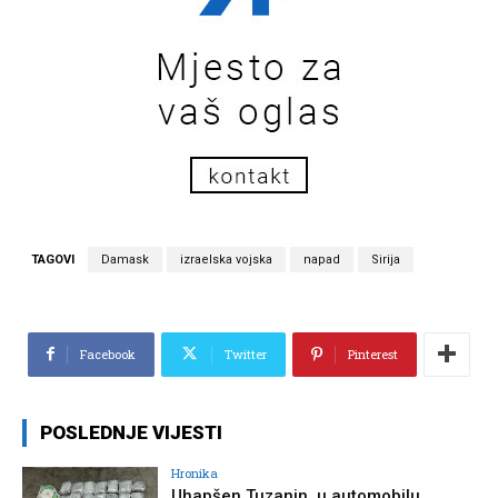
TAGOVI
Damask
izraelska vojska
napad
Sirija
Facebook
Twitter
Pinterest
POSLEDNJE VIJESTI
Hronika
Uhapšen Tuzanin, u automobilu