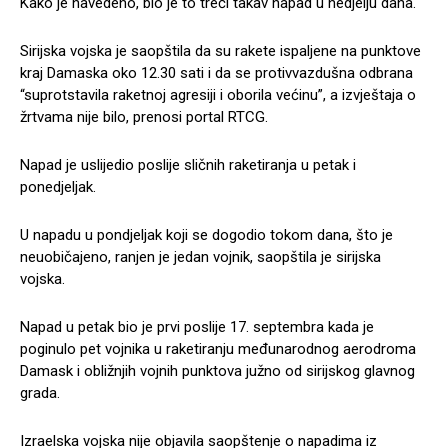
Kako je navedeno, bio je to treći takav napad u nedjelju dana.
Sirijska vojska je saopštila da su rakete ispaljene na punktove
kraj Damaska oko 12.30 sati i da se protivvazdušna odbrana
“suprotstavila raketnoj agresiji i oborila većinu”, a izvještaja o
žrtvama nije bilo, prenosi portal RTCG.
Napad je uslijedio poslije sličnih raketiranja u petak i
ponedjeljak.
U napadu u pondjeljak koji se dogodio tokom dana, što je
neuobičajeno, ranjen je jedan vojnik, saopštila je sirijska
vojska.
Napad u petak bio je prvi poslije 17. septembra kada je
poginulo pet vojnika u raketiranju međunarodnog aerodroma
Damask i obližnjih vojnih punktova južno od sirijskog glavnog
grada.
Izraelska vojska nije objavila saopštenje o napadima iz