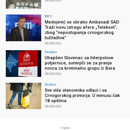
08/08/2026
INFO
Medojević se obratio Ambasadi SAD:
Traži novu istragu afere „Telekom“,
zbog “nepostupanja crnogorskog
tužilaštva”
08/08/2026
Hronika
Uhapšen Slovenac sa Interpolove
potjernice, sumnjiči se za pranje
novca za kriminalnu grupu iz Bara
08/08/2026
Društvo
Sve više stanovnika odlazi i sa
Crnogorskog primorja: U minusu čak
18 opština
08/08/2026
- Oglasi-