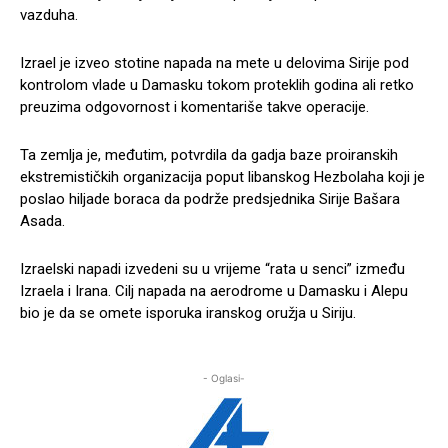
vazduha.
Izrael je izveo stotine napada na mete u delovima Sirije pod
kontrolom vlade u Damasku tokom proteklih godina ali retko
preuzima odgovornost i komentariše takve operacije.
Ta zemlja je, međutim, potvrdila da gadja baze proiranskih
ekstremističkih organizacija poput libanskog Hezbolaha koji je
poslao hiljade boraca da podrže predsjednika Sirije Bašara
Asada.
Izraelski napadi izvedeni su u vrijeme “rata u senci” između
Izraela i Irana. Cilj napada na aerodrome u Damasku i Alepu
bio je da se omete isporuka iranskog oružja u Siriju.
- Oglasi-