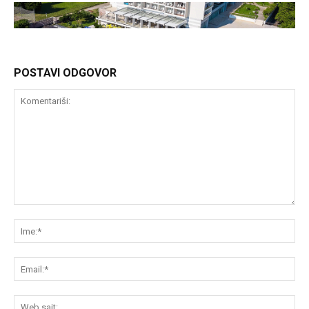
POSTAVI ODGOVOR
Komentariši:
Im
Em
We