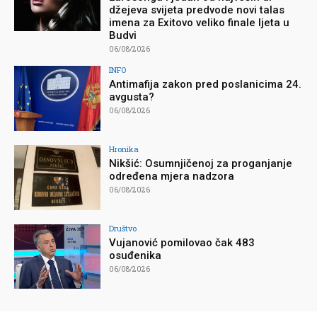
džejeva svijeta predvode novi talas
imena za Exitovo veliko finale ljeta u
Budvi
06/08/2026
INFO
Antimafija zakon pred poslanicima 24.
avgusta?
06/08/2026
Hronika
Nikšić: Osumnjičenoj za proganjanje
određena mjera nadzora
06/08/2026
Društvo
Vujanović pomilovao čak 483
osuđenika
06/08/2026