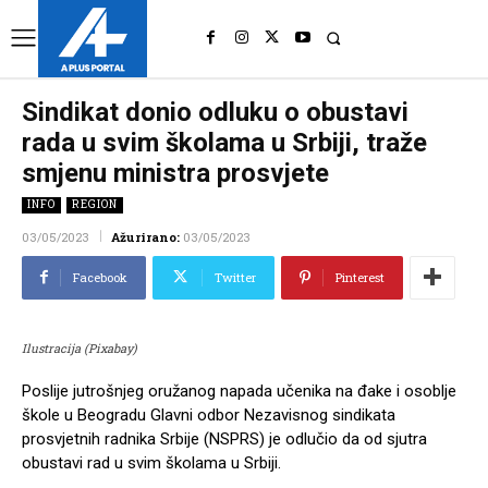
UK
LONDON NEWS
Sindikat donio odluku o obustavi
rada u svim školama u Srbiji, traže
smjenu ministra prosvjete
INFO
REGION
03/05/2023
Ažurirano:
03/05/2023
Facebook
Twitter
Pinterest
Ilustracija (Pixabay)
Poslije jutrošnjeg oružanog napada učenika na đake i osoblje
škole u Beogradu Glavni odbor Nezavisnog sindikata
prosvjetnih radnika Srbije (NSPRS) je odlučio da od sjutra
obustavi rad u svim školama u Srbiji.