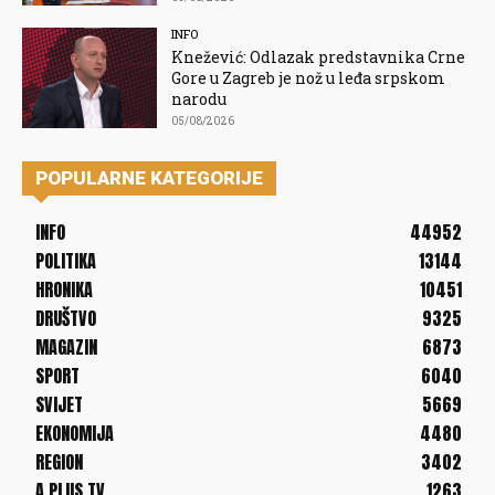
INFO
Knežević: Odlazak predstavnika Crne
Gore u Zagreb je nož u leđa srpskom
narodu
05/08/2026
POPULARNE KATEGORIJE
INFO
44952
POLITIKA
13144
HRONIKA
10451
DRUŠTVO
9325
MAGAZIN
6873
SPORT
6040
SVIJET
5669
EKONOMIJA
4480
REGION
3402
A PLUS TV
1263