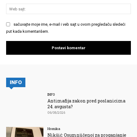
We
saj
sačuvajte moje ime, e-mail i veb sajt u ovom pregledaču sledeći
put kada komentarišem.
INFO
INFO
Antimafija zakon pred poslanicima
24. avgusta?
06/08/2026
Hronika
Nikšić: Osumnjičenoj za proganjanje