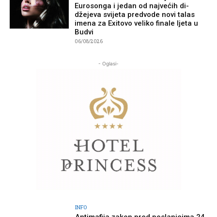
Eurosonga i jedan od najvećih di-
džejeva svijeta predvode novi talas
imena za Exitovo veliko finale ljeta u
Budvi
06/08/2026
- Oglasi-
INFO
Antimafija zakon pred poslanicima 24.