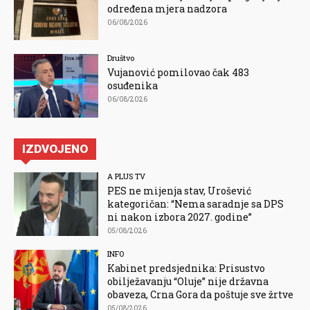
određena mjera nadzora
06/08/2026
Društvo
Vujanović pomilovao čak 483
osuđenika
06/08/2026
IZDVOJENO
A PLUS TV
PES ne mijenja stav, Urošević
kategoričan: “Nema saradnje sa DPS
ni nakon izbora 2027. godine”
05/08/2026
INFO
Kabinet predsjednika: Prisustvo
obilježavanju “Oluje” nije državna
obaveza, Crna Gora da poštuje sve žrtve
05/08/2026