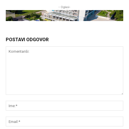
- Oglasi-
POSTAVI ODGOVOR
Komentariši:
Im
Em