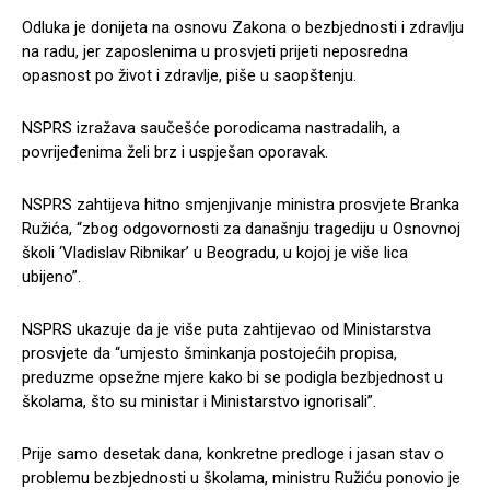
Odluka je donijeta na osnovu Zakona o bezbjednosti i zdravlju
na radu, jer zaposlenima u prosvjeti prijeti neposredna
opasnost po život i zdravlje, piše u saopštenju.
NSPRS izražava saučešće porodicama nastradalih, a
povrijeđenima želi brz i uspješan oporavak.
NSPRS zahtijeva hitno smjenjivanje ministra prosvjete Branka
Ružića, “zbog odgovornosti za današnju tragediju u Osnovnoj
školi ‘Vladislav Ribnikar’ u Beogradu, u kojoj je više lica
ubijeno”.
NSPRS ukazuje da je više puta zahtijevao od Ministarstva
prosvjete da “umjesto šminkanja postojećih propisa,
preduzme opsežne mjere kako bi se podigla bezbjednost u
školama, što su ministar i Ministarstvo ignorisali”.
Prije samo desetak dana, konkretne predloge i jasan stav o
problemu bezbjednosti u školama, ministru Ružiću ponovio je