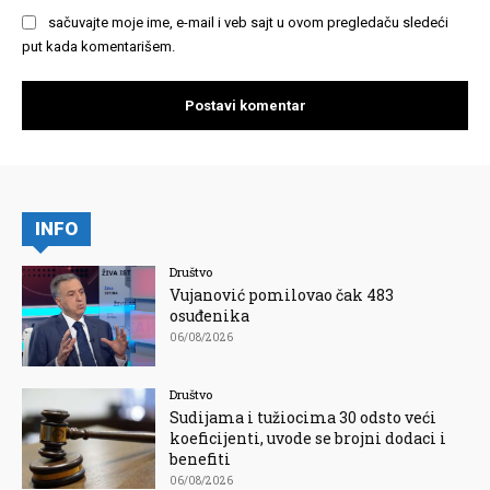
sačuvajte moje ime, e-mail i veb sajt u ovom pregledaču sledeći
put kada komentarišem.
INFO
Društvo
Vujanović pomilovao čak 483
osuđenika
06/08/2026
Društvo
Sudijama i tužiocima 30 odsto veći
koeficijenti, uvode se brojni dodaci i
benefiti
06/08/2026