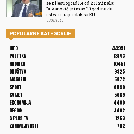
se nijesu ogradile od kriminala;
Đukanović je imao 30 godina da
ostvari napredak sa EU
01/08/2026
POPULARNE KATEGORIJE
INFO
44951
POLITIKA
13143
HRONIKA
10451
DRUŠTVO
9325
MAGAZIN
6872
SPORT
6040
SVIJET
5669
EKONOMIJA
4480
REGION
3402
A PLUS TV
1263
ZANIMLJIVOSTI
782