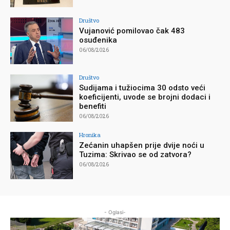
Društvo
Vujanović pomilovao čak 483
osuđenika
06/08/2026
Društvo
Sudijama i tužiocima 30 odsto veći
koeficijenti, uvode se brojni dodaci i
benefiti
06/08/2026
Hronika
Zećanin uhapšen prije dvije noći u
Tuzima: Skrivao se od zatvora?
06/08/2026
- Oglasi-