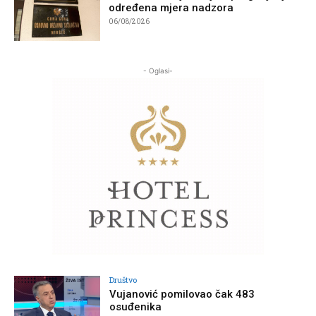
određena mjera nadzora
06/08/2026
- Oglasi-
Društvo
Vujanović pomilovao čak 483
osuđenika