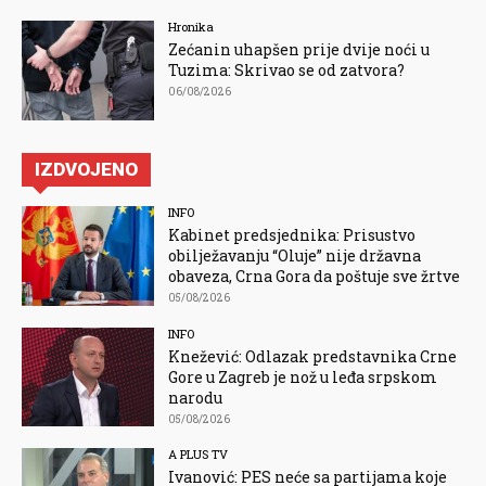
Hronika
Zećanin uhapšen prije dvije noći u
Tuzima: Skrivao se od zatvora?
06/08/2026
IZDVOJENO
INFO
Kabinet predsjednika: Prisustvo
obilježavanju “Oluje” nije državna
obaveza, Crna Gora da poštuje sve žrtve
05/08/2026
INFO
Knežević: Odlazak predstavnika Crne
Gore u Zagreb je nož u leđa srpskom
narodu
05/08/2026
A PLUS TV
Ivanović: PES neće sa partijama koje