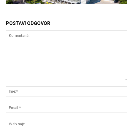
POSTAVI ODGOVOR
Komentariši:
Im
Em
We
saj