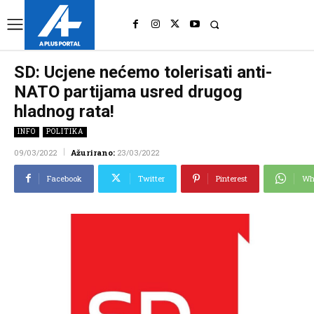
UK
LONDON NEWS
SD: Ucjene nećemo tolerisati anti-
NATO partijama usred drugog
hladnog rata!
INFO
POLITIKA
09/03/2022
Ažurirano:
23/03/2022
Facebook
Twitter
Pinterest
Wh