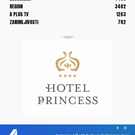
REGION
3402
A PLUS TV
1263
ZANIMLJIVOSTI
782
- Oglasi-