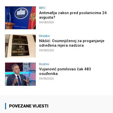
INFO
Antimafija zakon pred poslanicima 24.
avgusta?
06/08/2026
Hronika
Nikšić: Osumnjičenoj za proganjanje
određena mjera nadzora
06/08/2026
Društvo
Vujanović pomilovao čak 483
osuđenika
06/08/2026
POVEZANE VIJESTI