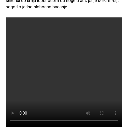
sekundi do kraja lopta odbila od noge u aut, pa je Mekinli Rajt
pogodio jedno slobodno bacanje.