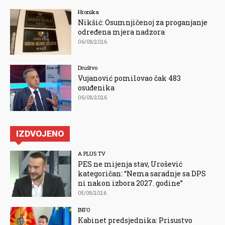
Hronika
Nikšić: Osumnjičenoj za proganjanje
određena mjera nadzora
06/08/2026
Društvo
Vujanović pomilovao čak 483
osuđenika
06/08/2026
IZDVOJENO
A PLUS TV
PES ne mijenja stav, Urošević
kategoričan: “Nema saradnje sa DPS
ni nakon izbora 2027. godine”
05/08/2026
INFO
Kabinet predsjednika: Prisustvo