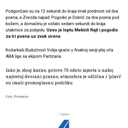
Podgoričani su na 12 sekundi do kraja imali prednost od dva
poena, a Zvezda napad. Pogodio je Dobrić za dva poena pod
košem, a domaćinu je ostalo sedam sekundi do kraja
utakmice za pobjedu.
Uzeo je loptu Mekinli Rajt i pogodio
za tri poena uz zvuk sirene
.
Košarkaši Budućnost Volija igraće u finalnoj seriji plej-ofa
ABA lige sa ekipom Partizana.
Iako je, zbog kazne, gotovo 70 odsto mjesta u našoj
najvećoj dvorani prazno, atmosfera je odlična i ‘plavi’
su imali gromoglasnu podršku.
Foto: Printskrin
- Oglasi-