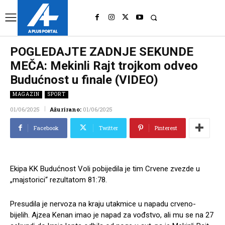
UK
LONDON NEWS
POGLEDAJTE ZADNJE SEKUNDE
MEČA: Mekinli Rajt trojkom odveo
Budućnost u finale (VIDEO)
MAGAZIN
SPORT
01/06/2025
Ažurirano:
01/06/2025
Facebook
Twitter
Pinterest
Ekipa KK Budućnost Voli pobijedila je tim Crvene zvezde u
„majstorici“ rezultatom 81:78.
Presudila je nervoza na kraju utakmice u napadu crveno-
bijelih. Ajzea Kenan imao je napad za vođstvo, ali mu se na 27