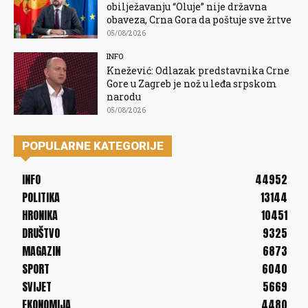
obilježavanju “Oluje” nije državna
obaveza, Crna Gora da poštuje sve žrtve
05/08/2026
INFO
Knežević: Odlazak predstavnika Crne
Gore u Zagreb je nož u leđa srpskom
narodu
05/08/2026
POPULARNE KATEGORIJE
INFO
44952
POLITIKA
13144
HRONIKA
10451
DRUŠTVO
9325
MAGAZIN
6873
SPORT
6040
SVIJET
5669
EKONOMIJA
4480