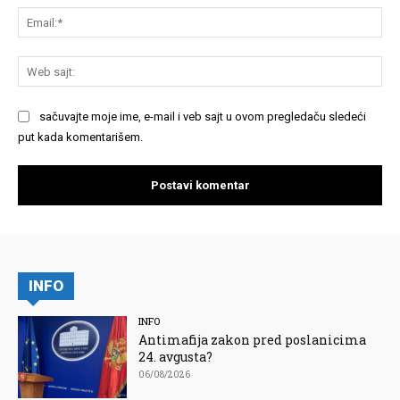
Em
We
saj
sačuvajte moje ime, e-mail i veb sajt u ovom pregledaču sledeći
put kada komentarišem.
INFO
INFO
Antimafija zakon pred poslanicima
24. avgusta?
06/08/2026