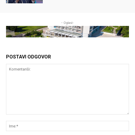
- Oglasi-
POSTAVI ODGOVOR
Komentariši:
Im