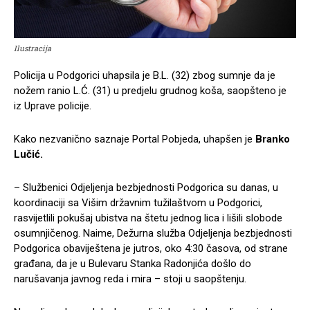
Ilustracija
Policija u Podgorici uhapsila je B.L. (32) zbog sumnje da je
nožem ranio L.Ć. (31) u predjelu grudnog koša, saopšteno je
iz Uprave policije.
Kako nezvanično saznaje Portal Pobjeda, uhapšen je
Branko
Lučić.
– Službenici Odjeljenja bezbjednosti Podgorica su danas, u
koordinaciji sa Višim državnim tužilaštvom u Podgorici,
rasvijetlili pokušaj ubistva na štetu jednog lica i lišili slobode
osumnjičenog. Naime, Dežurna služba Odjeljenja bezbjednosti
Podgorica obaviještena je jutros, oko 4:30 časova, od strane
građana, da je u Bulevaru Stanka Radonjića došlo do
narušavanja javnog reda i mira – stoji u saopštenju.