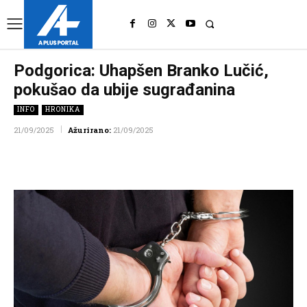
UK
LONDON NEWS
Podgorica: Uhapšen Branko Lučić,
pokušao da ubije sugrađanina
INFO
HRONIKA
21/09/2025
Ažurirano:
21/09/2025
Facebook
Twitter
Pinterest