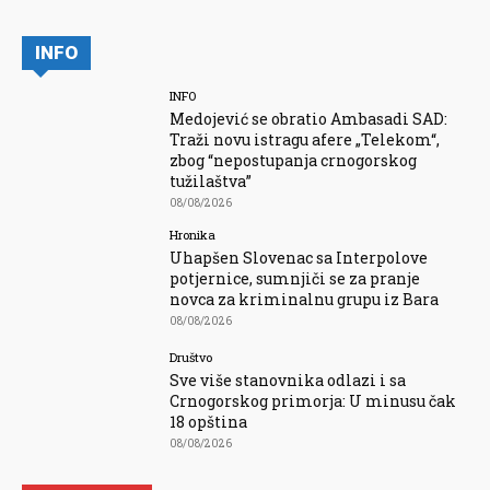
INFO
INFO
Medojević se obratio Ambasadi SAD:
Traži novu istragu afere „Telekom“,
zbog “nepostupanja crnogorskog
tužilaštva”
08/08/2026
Hronika
Uhapšen Slovenac sa Interpolove
potjernice, sumnjiči se za pranje
novca za kriminalnu grupu iz Bara
08/08/2026
Društvo
Sve više stanovnika odlazi i sa
Crnogorskog primorja: U minusu čak
18 opština
08/08/2026