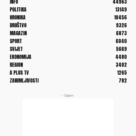
INFO
44963
POLITIKA
13149
HRONIKA
10456
DRUŠTVO
9326
MAGAZIN
6873
SPORT
6040
SVIJET
5669
EKONOMIJA
4480
REGION
3402
A PLUS TV
1265
ZANIMLJIVOSTI
782
- Oglasi-