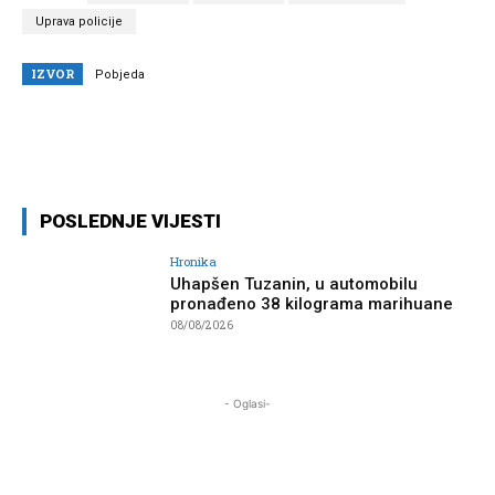
Uprava policije
IZVOR
Pobjeda
Facebook
Twitter
Pinterest
POSLEDNJE VIJESTI
Hronika
Uhapšen Tuzanin, u automobilu
pronađeno 38 kilograma marihuane
08/08/2026
- Oglasi-