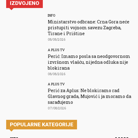
IZDVOJENO
INFO
Ministarstvo odbrane: Crna Gora neće
pristupiti vojnom savezu Zagreba,
Tirane i Prištine
08/08/2026
A PLUS TV
Perić: Imamo posla sa neodgovornom
izvršnom vlašću, nijedna odluka nije
blokirana
08/08/2026
A PLUS TV
Perić za Aplus: Ne blokiramo rad
Glavnog grada, Mujović i ja moramo da
sarađujemo
07/08/2026
POPULARNE KATEGORIJE