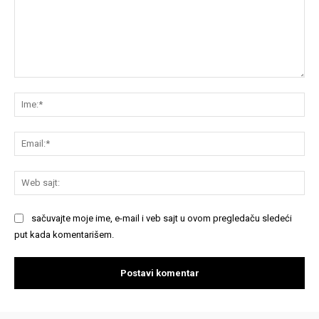
Komentariši:
Im
Em
We
saj
sačuvajte moje ime, e-mail i veb sajt u ovom pregledaču sledeći
put kada komentarišem.