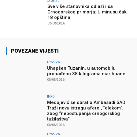
Društvo
Sve više stanovnika odlazi i sa
Crnogorskog primorja: U minusu čak
18 opština
08/08/2026
POVEZANE VIJESTI
Hronika
Uhapšen Tuzanin, u automobilu
pronađeno 38 kilograma marihuane
08/08/2026
INFO
Medojević se obratio Ambasadi SAD:
Traži novu istragu afere „Telekom“,
zbog “nepostupanja crnogorskog
tužilaštva”
08/08/2026
Hronika