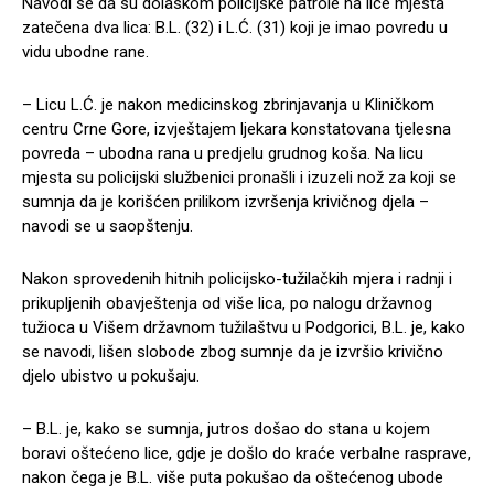
Navodi se da su dolaskom policijske patrole na lice mjesta
zatečena dva lica: B.L. (32) i L.Ć. (31) koji je imao povredu u
vidu ubodne rane.
– Licu L.Ć. je nakon medicinskog zbrinjavanja u Kliničkom
centru Crne Gore, izvještajem ljekara konstatovana tjelesna
povreda – ubodna rana u predjelu grudnog koša. Na licu
mjesta su policijski službenici pronašli i izuzeli nož za koji se
sumnja da je korišćen prilikom izvršenja krivičnog djela –
navodi se u saopštenju.
Nakon sprovedenih hitnih policijsko-tužilačkih mjera i radnji i
prikupljenih obavještenja od više lica, po nalogu državnog
tužioca u Višem državnom tužilaštvu u Podgorici, B.L. je, kako
se navodi, lišen slobode zbog sumnje da je izvršio krivično
djelo ubistvo u pokušaju.
– B.L. je, kako se sumnja, jutros došao do stana u kojem
boravi oštećeno lice, gdje je došlo do kraće verbalne rasprave,
nakon čega je B.L. više puta pokušao da oštećenog ubode