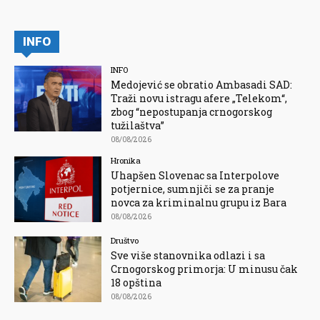
INFO
INFO
Medojević se obratio Ambasadi SAD:
Traži novu istragu afere „Telekom“,
zbog “nepostupanja crnogorskog
tužilaštva”
08/08/2026
Hronika
Uhapšen Slovenac sa Interpolove
potjernice, sumnjiči se za pranje
novca za kriminalnu grupu iz Bara
08/08/2026
Društvo
Sve više stanovnika odlazi i sa
Crnogorskog primorja: U minusu čak
18 opština
08/08/2026