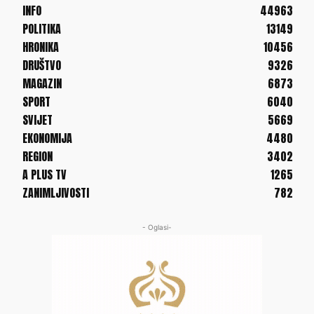
INFO
44963
POLITIKA
13149
HRONIKA
10456
DRUŠTVO
9326
MAGAZIN
6873
SPORT
6040
SVIJET
5669
EKONOMIJA
4480
REGION
3402
A PLUS TV
1265
ZANIMLJIVOSTI
782
- Oglasi-