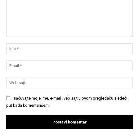
Komentariši:
Im
Em
We
saj
sačuvajte moje ime, e-mail i veb sajt u ovom pregledaču sledeći
put kada komentarišem.