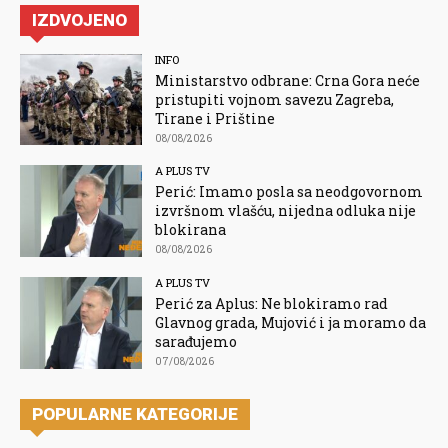
IZDVOJENO
INFO
Ministarstvo odbrane: Crna Gora neće
pristupiti vojnom savezu Zagreba,
Tirane i Prištine
08/08/2026
A PLUS TV
Perić: Imamo posla sa neodgovornom
izvršnom vlašću, nijedna odluka nije
blokirana
08/08/2026
A PLUS TV
Perić za Aplus: Ne blokiramo rad
Glavnog grada, Mujović i ja moramo da
sarađujemo
07/08/2026
POPULARNE KATEGORIJE