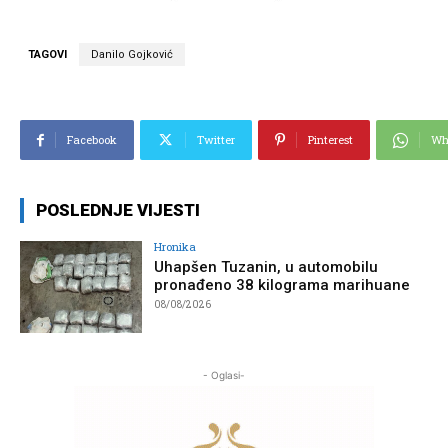
TAGOVI
Danilo Gojković
Facebook
Twitter
Pinterest
Wh
POSLEDNJE VIJESTI
Hronika
Uhapšen Tuzanin, u automobilu
pronađeno 38 kilograma marihuane
08/08/2026
- Oglasi-