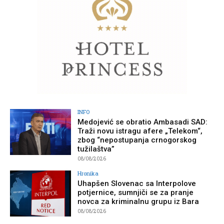
INFO
Medojević se obratio Ambasadi SAD:
Traži novu istragu afere „Telekom“,
zbog “nepostupanja crnogorskog
tužilaštva”
08/08/2026
Hronika
Uhapšen Slovenac sa Interpolove
potjernice, sumnjiči se za pranje
novca za kriminalnu grupu iz Bara
08/08/2026