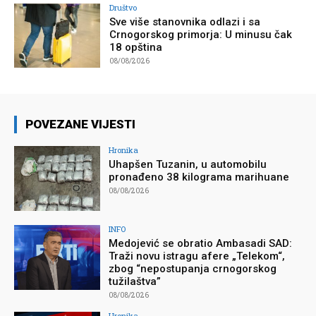
Društvo
Sve više stanovnika odlazi i sa
Crnogorskog primorja: U minusu čak
18 opština
08/08/2026
POVEZANE VIJESTI
Hronika
Uhapšen Tuzanin, u automobilu
pronađeno 38 kilograma marihuane
08/08/2026
INFO
Medojević se obratio Ambasadi SAD:
Traži novu istragu afere „Telekom“,
zbog “nepostupanja crnogorskog
tužilaštva”
08/08/2026
Hronika