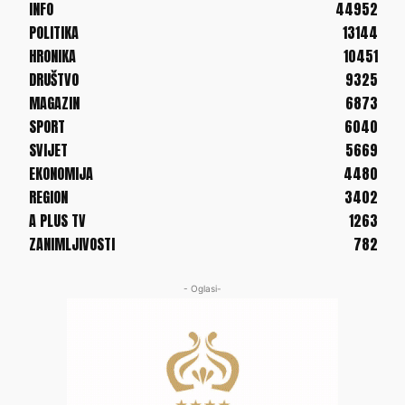
INFO
44952
POLITIKA
13144
HRONIKA
10451
DRUŠTVO
9325
MAGAZIN
6873
SPORT
6040
SVIJET
5669
EKONOMIJA
4480
REGION
3402
A PLUS TV
1263
ZANIMLJIVOSTI
782
- Oglasi-