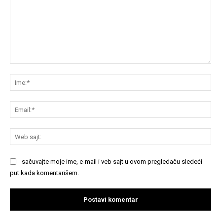
Komentariši:
Im
Em
We
saj
sačuvajte moje ime, e-mail i veb sajt u ovom pregledaču sledeći
put kada komentarišem.