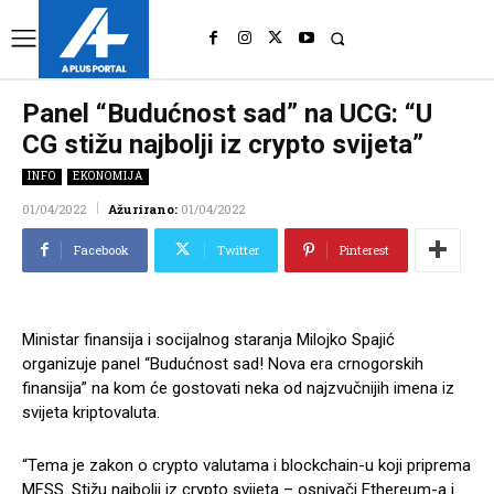
UK
LONDON NEWS
Panel “Budućnost sad” na UCG: “U
CG stižu najbolji iz crypto svijeta”
INFO
EKONOMIJA
01/04/2022
Ažurirano:
01/04/2022
Facebook
Twitter
Pinterest
Ministar finansija i socijalnog staranja Milojko Spajić
organizuje panel “Budućnost sad! Nova era crnogorskih
finansija” na kom će gostovati neka od najzvučnijih imena iz
svijeta kriptovaluta.
“
Tema je zakon o crypto valutama i blockchain-u koji priprema
MFSS. S
tižu najbolji iz crypto svijeta – osnivači Ethereum-a i