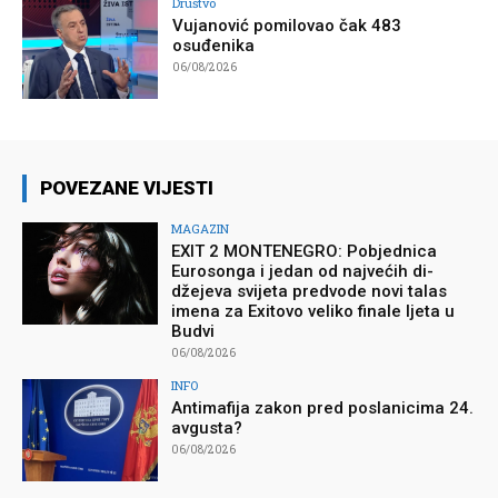
Društvo
Vujanović pomilovao čak 483
osuđenika
06/08/2026
POVEZANE VIJESTI
MAGAZIN
EXIT 2 MONTENEGRO: Pobjednica
Eurosonga i jedan od najvećih di-
džejeva svijeta predvode novi talas
imena za Exitovo veliko finale ljeta u
Budvi
06/08/2026
INFO
Antimafija zakon pred poslanicima 24.
avgusta?
06/08/2026