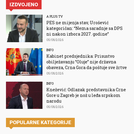
IZDVOJENO
A PLUS TV
PES ne mijenja stav, Urošević
kategoričan: “Nema saradnje sa DPS
ni nakon izbora 2027. godine”
05/08/2026
INFO
Kabinet predsjednika: Prisustvo
obilježavanju “Oluje” nije državna
obaveza, Crna Gora da poštuje sve žrtve
05/08/2026
INFO
Knežević: Odlazak predstavnika Crne
Gore u Zagreb je nož u leđa srpskom
narodu
05/08/2026
POPULARNE KATEGORIJE