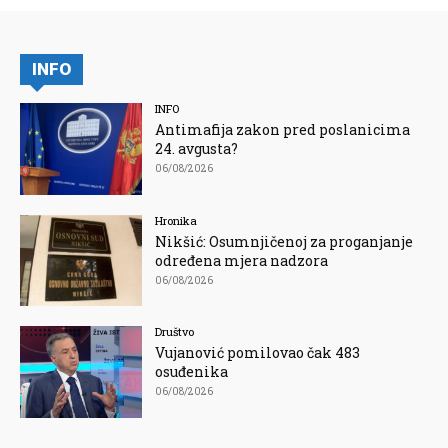
INFO
INFO
Antimafija zakon pred poslanicima
24. avgusta?
06/08/2026
Hronika
Nikšić: Osumnjičenoj za proganjanje
određena mjera nadzora
06/08/2026
Društvo
Vujanović pomilovao čak 483
osuđenika
06/08/2026