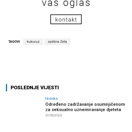
TAGOVI
kukuruz
opština Zeta
Facebook
Twitter
Pinterest
Wh
POSLEDNJE VIJESTI
Hronika
Određeno zadržavanje osumnjičenom
za seksualno uznemiravanje djeteta
10/08/2026