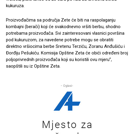
kukuruza.
Proizvođačima sa područja Zete će biti na raspolaganju
kombajni (berači) koji će svakodnevno vršiti berbu, shodno
potrebama proizvođača. Svi zainteresovani vlasnici površina
pod kukuruzom, za navedene potrebe mogu se obratiti
direktno vršiocima berbe Sretenu Terziću, Zoranu Anđušiću i
Đorđiju Pešukiću. Komisija Opštine Zeta će obići određeni broj
poljoprivrednih proizvođača koji su koristili ovu mjeru”,
saopštili su iz Opštine Zeta.
- Oglasi-