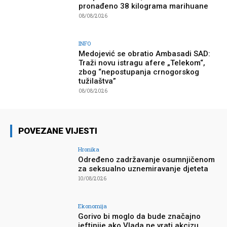
pronađeno 38 kilograma marihuane
08/08/2026
INFO
Medojević se obratio Ambasadi SAD:
Traži novu istragu afere „Telekom“,
zbog “nepostupanja crnogorskog
tužilaštva”
08/08/2026
POVEZANE VIJESTI
Hronika
Određeno zadržavanje osumnjičenom
za seksualno uznemiravanje djeteta
10/08/2026
Ekonomija
Gorivo bi moglo da bude značajno
jeftinije ako Vlada ne vrati akcizu