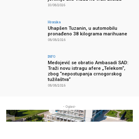
10/08/2026
Hronika
Uhapšen Tuzanin, u automobilu
pronađeno 38 kilograma marihuane
08/08/2026
INFO
Medojević se obratio Ambasadi SAD:
Traži novu istragu afere „Telekom“,
zbog “nepostupanja crnogorskog
tužilaštva”
08/08/2026
- Oglasi-