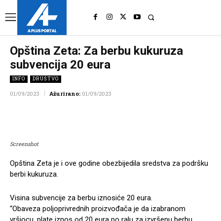
UK
LONDON NEWS
Opština Zeta: Za berbu kukuruza
subvencija 20 eura
INFO
DRUŠTVO
01/09/2023
Ažurirano:
01/09/2023
Facebook
Twitter
Pinterest
Wh
Screenshot
Opština Zeta je i ove godine obezbijedila sredstva za podršku
berbi kukuruza.
Visina subvencije za berbu iznosiće 20 eura.
“Obaveza poljoprivrednih proizvođača je da izabranom
vršiocu, plate iznos od 20 eura po ralu za izvršenu berbu