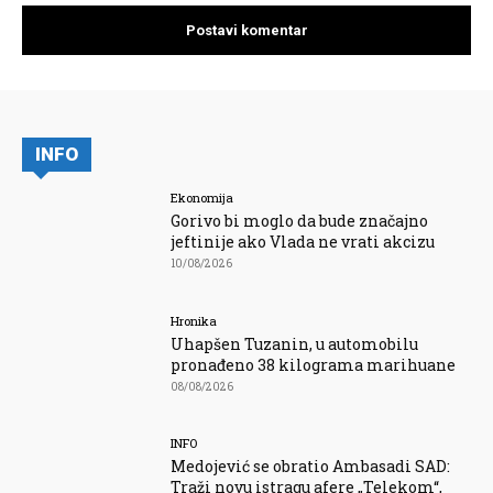
INFO
Ekonomija
Gorivo bi moglo da bude značajno
jeftinije ako Vlada ne vrati akcizu
10/08/2026
Hronika
Uhapšen Tuzanin, u automobilu
pronađeno 38 kilograma marihuane
08/08/2026
INFO
Medojević se obratio Ambasadi SAD:
Traži novu istragu afere „Telekom“,