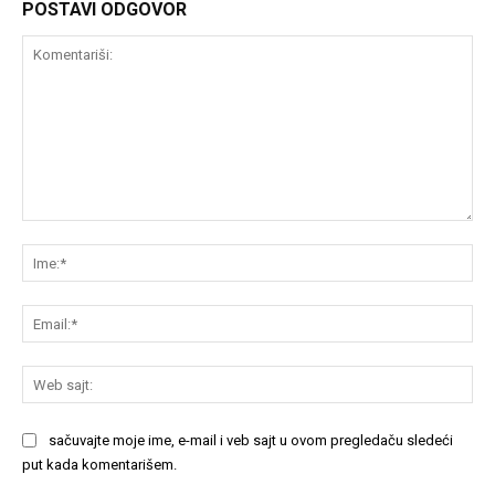
POSTAVI ODGOVOR
Komentariši:
Im
Em
We
saj
sačuvajte moje ime, e-mail i veb sajt u ovom pregledaču sledeći
put kada komentarišem.