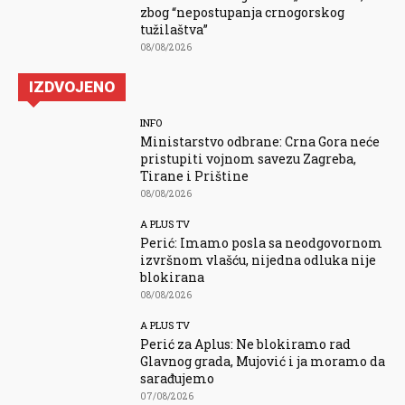
zbog “nepostupanja crnogorskog
tužilaštva”
08/08/2026
IZDVOJENO
INFO
Ministarstvo odbrane: Crna Gora neće
pristupiti vojnom savezu Zagreba,
Tirane i Prištine
08/08/2026
A PLUS TV
Perić: Imamo posla sa neodgovornom
izvršnom vlašću, nijedna odluka nije
blokirana
08/08/2026
A PLUS TV
Perić za Aplus: Ne blokiramo rad
Glavnog grada, Mujović i ja moramo da
sarađujemo
07/08/2026