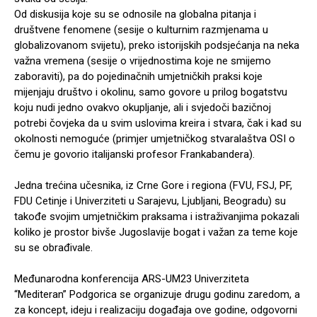
Od diskusija koje su se odnosile na globalna pitanja i
društvene fenomene (sesije o kulturnim razmjenama u
globalizovanom svijetu), preko istorijskih podsjećanja na neka
važna vremena (sesije o vrijednostima koje ne smijemo
zaboraviti), pa do pojedinačnih umjetničkih praksi koje
mijenjaju društvo i okolinu, samo govore u prilog bogatstvu
koju nudi jedno ovakvo okupljanje, ali i svjedoči bazičnoj
potrebi čovjeka da u svim uslovima kreira i stvara, čak i kad su
okolnosti nemoguće (primjer umjetničkog stvaralaštva OSI o
čemu je govorio italijanski profesor Frankabandera).
Jedna trećina učesnika, iz Crne Gore i regiona (FVU, FSJ, PF,
FDU Cetinje i Univerziteti u Sarajevu, Ljubljani, Beogradu) su
takođe svojim umjetničkim praksama i istraživanjima pokazali
koliko je prostor bivše Jugoslavije bogat i važan za teme koje
su se obrađivale.
Međunarodna konferencija ARS-UM23 Univerziteta
“Mediteran” Podgorica se organizuje drugu godinu zaredom, a
za koncept, ideju i realizaciju događaja ove godine, odgovorni