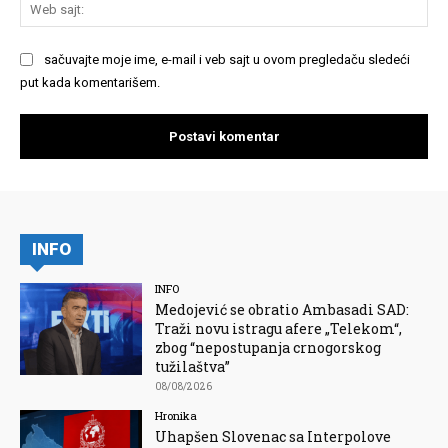
We
saj
sačuvajte moje ime, e-mail i veb sajt u ovom pregledaču sledeći
put kada komentarišem.
INFO
INFO
Medojević se obratio Ambasadi SAD:
Traži novu istragu afere „Telekom“,
zbog “nepostupanja crnogorskog
tužilaštva”
08/08/2026
Hronika
Uhapšen Slovenac sa Interpolove