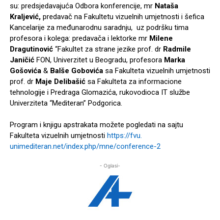
su: predsjedavajuća Odbora konferencije, mr
Nataša
Kraljević,
predavač na Fakultetu vizuelnih umjetnosti i šefica
Kancelarije za međunarodnu saradnju, uz podršku tima
profesora i kolega: predavača i lektorke mr
Milene
Dragutinović
“Fakultet za strane jezike prof. dr
Radmile
Janičić
FON, Univerzitet u Beogradu, profesora
Marka
Gošovića
&
Balše Gobovića
sa Fakulteta vizuelnih umjetnosti
prof. dr
Maje Delibašić
sa Fakulteta za informacione
tehnologije i Predraga Glomazića, rukovodioca IT službe
Univerziteta “Mediteran” Podgorica.
Program i knjigu apstrakata možete pogledati na sajtu
Fakulteta vizuelnih umjetnosti
https://fvu.
unimediteran.net/index.php/
mne/conference-2
- Oglasi-