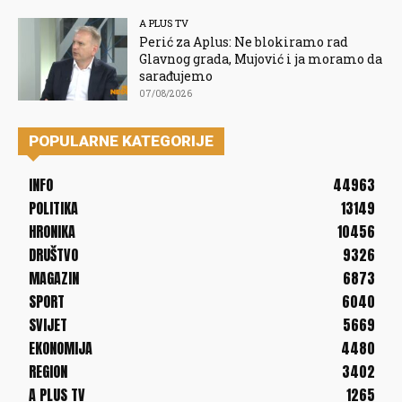
A PLUS TV
Perić za Aplus: Ne blokiramo rad
Glavnog grada, Mujović i ja moramo da
sarađujemo
07/08/2026
POPULARNE KATEGORIJE
INFO
44963
POLITIKA
13149
HRONIKA
10456
DRUŠTVO
9326
MAGAZIN
6873
SPORT
6040
SVIJET
5669
EKONOMIJA
4480
REGION
3402
A PLUS TV
1265