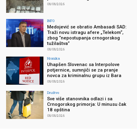
08/08/2026
INFO
Medojević se obratio Ambasadi SAD:
Traži novu istragu afere „Telekom“,
zbog “nepostupanja crnogorskog
tužilaštva”
08/08/2026
Hronika
Uhapšen Slovenac sa Interpolove
potjernice, sumnjiči se za pranje
novca za kriminalnu grupu iz Bara
08/08/2026
Društvo
Sve više stanovnika odlazi i sa
Crnogorskog primorja: U minusu čak
18 opština
08/08/2026