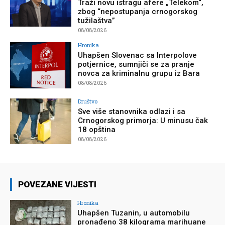
Traži novu istragu afere „Telekom“,
zbog “nepostupanja crnogorskog
tužilaštva”
08/08/2026
Hronika
Uhapšen Slovenac sa Interpolove
potjernice, sumnjiči se za pranje
novca za kriminalnu grupu iz Bara
08/08/2026
Društvo
Sve više stanovnika odlazi i sa
Crnogorskog primorja: U minusu čak
18 opština
08/08/2026
POVEZANE VIJESTI
Hronika
Uhapšen Tuzanin, u automobilu
pronađeno 38 kilograma marihuane