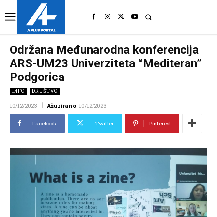
UK
LONDON NEWS
Održana Međunarodna konferencija
ARS-UM23 Univerziteta “Mediteran”
Podgorica
INFO
DRUŠTVO
10/12/2023
Ažurirano:
10/12/2023
Facebook
Twitter
Pinterest