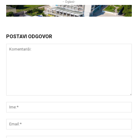
- Oglasi-
POSTAVI ODGOVOR
Komentariši:
Im
Em