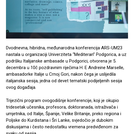
Dvodnevna, hibridna, međunarodna konferencija ARS-UM23
nastala u organizaciji Univerziteta “Mediteran” Podgorica, a uz
podršku Italijanske ambasade u Podgorici, otvorena je 5.
decembra u 10č pozdravnim riječima H. E Andreine Marselle,
ambasadorke Italije u Crnoj Gori, nakon čega je uslijedila
italijanska sesija, jedna od devet tematski podijeljenih sesija
ovog događaja.
Trijezični program ovogodišnje konferencije, koji je okupio
tridesetak učesnika, profesora, doktoranada, istraživača i
umjetnika, od Italije, Španije, Velike Britanije, preko regiona i
Poljske do Kurdistana i Šri Lanke, svjedočio je dubokim
diskusijama i često nedostatku vremena predviđenom za
svaku od sesija.