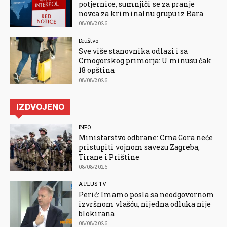
potjernice, sumnjiči se za pranje
novca za kriminalnu grupu iz Bara
08/08/2026
Društvo
Sve više stanovnika odlazi i sa
Crnogorskog primorja: U minusu čak
18 opština
08/08/2026
IZDVOJENO
INFO
Ministarstvo odbrane: Crna Gora neće
pristupiti vojnom savezu Zagreba,
Tirane i Prištine
08/08/2026
A PLUS TV
Perić: Imamo posla sa neodgovornom
izvršnom vlašću, nijedna odluka nije
blokirana
08/08/2026