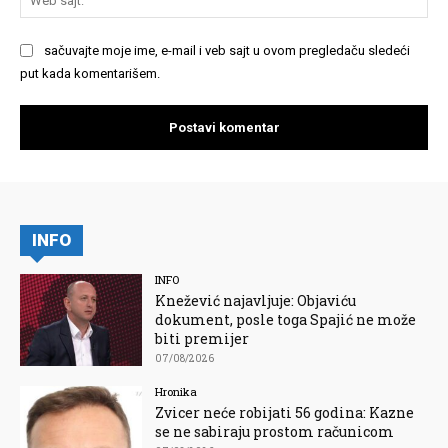
saj
sačuvajte moje ime, e-mail i veb sajt u ovom pregledaču sledeći
put kada komentarišem.
INFO
INFO
Knežević najavljuje: Objaviću
dokument, posle toga Spajić ne može
biti premijer
07/08/2026
Hronika
Zvicer neće robijati 56 godina: Kazne
se ne sabiraju prostom računicom