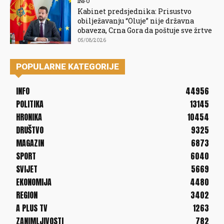
INFO
Kabinet predsjednika: Prisustvo
obilježavanju “Oluje” nije državna
obaveza, Crna Gora da poštuje sve žrtve
05/08/2026
POPULARNE KATEGORIJE
INFO
44956
POLITIKA
13145
HRONIKA
10454
DRUŠTVO
9325
MAGAZIN
6873
SPORT
6040
SVIJET
5669
EKONOMIJA
4480
REGION
3402
A PLUS TV
1263
ZANIMLJIVOSTI
782