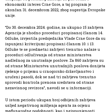
ekonomski interes Crne Gore, a taj program je
okončan 31. decembrom 2022, zbog sugestija Evropske
unije.
“Do 30. decembra 2024. godine, za ukupno 15 zahtjeva
Agencija je shodno proceduri propisanoj članom 14.
Odluke, izvjestila predsjednika Vlade Crne Gore da su
ispunjeni kriterijumi propisani članom 10. i 13.
Odluke te se predmetni zahtjevi trenutno nalaze u
proceduri odlučivanja od strane ministarstva
nadležnog za unutrašnje poslove. Za 860 zahtjeva su
od strane Ministarstva unutrašnjih poslova donijeta
rješenje o prijemu u crnogorsko državljanstvo i
uručeni pasoši, dok se nad tri zahtjeva trenutno
sprovodi kontrola prenosa sredstava od strane
nezavisnog revizora”, navodi se u informaciji.
U istom periodu ukupan broj odbijenih zahtjeva
usljed negativnog mišljenja agenta za ocjenu
međunarodne podobnosti, kao i neispunjenosti