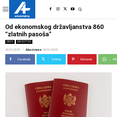
UK
LONDON NEWS
Od ekonomskog državljanstva 860
“zlatnih pasoša”
INFO
DRUŠTVO
26/01/2025
Ažurirano:
26/01/2025
Facebook
Twitter
Pinterest
Wh