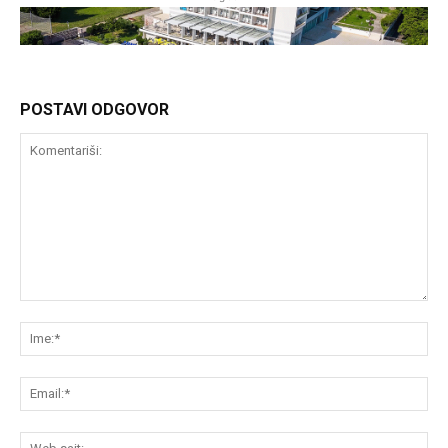
POSTAVI ODGOVOR
Komentariši:
Im
Em
We