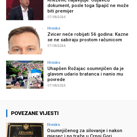
Knežević najavljuje: Objaviću
dokument, posle toga Spajić ne može
biti premijer
07/08/2026
Hronika
Zvicer neće robijati 56 godina: Kazne
se ne sabiraju prostom računicom
07/08/2026
Hronika
Uhapšen Rožajac osumnjičen da je
glavom udario bratanca i nanio mu
povrede
07/08/2026
POVEZANE VIJESTI
Hronika
Osumnjičenog za silovanje i nakon
mjesec i po traže u Crnoj Gori