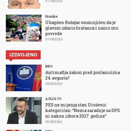
07/08/2026
Hronika
Uhapšen Rožajac osumnjičen da je
glavom udario bratanca i nanio mu
povrede
07/08/2026
IZDVOJENO
INFO
Antimafija zakon pred poslanicima
24. avgusta?
06/08/2026
A PLUS TV
PES ne mijenja stav, Urošević
kategoričan: “Nema saradnje sa DPS
ni nakon izbora 2027. godine”
05/08/2026