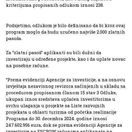
kriterijuma propisanih odlukom iznosi 238.
Podsjetimo, odlukom je bilo definisano da bi kroz ovaj
program moglo da budu uručeno najviše 2.000 zlatnih
pasoša.
Za “zlatni pasoš” aplikanti su bili dužni da
investiraju u određene projekte, kao i da uplate novac
na posebne račune.
“Prema evidenciji Agencije za investicije, a na osnovu
izvještaja nezavisnog revizora sačinjenih u skladu sa
procedurom propisanom članom 15 stav 3 Odluke,
ukupan iznos sredstava uplaćen investitorima u
svrhu ulaganja u projekte sa Liste razvojnih
projekata u oblasti turizma od početka realizacije
Programa do 30. decembra 2024. godine iznosi
247.602.956 eura, dok se prema evidenciji Agencije za
investicije na ESCROW računima aplikanata na