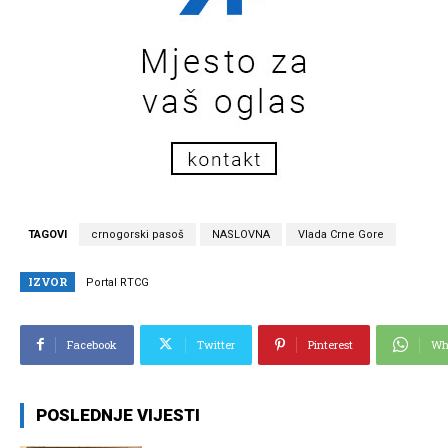
TAGOVI
crnogorski pasoš
NASLOVNA
Vlada Crne Gore
IZVOR
Portal RTCG
Facebook
Twitter
Pinterest
Wh
POSLEDNJE VIJESTI