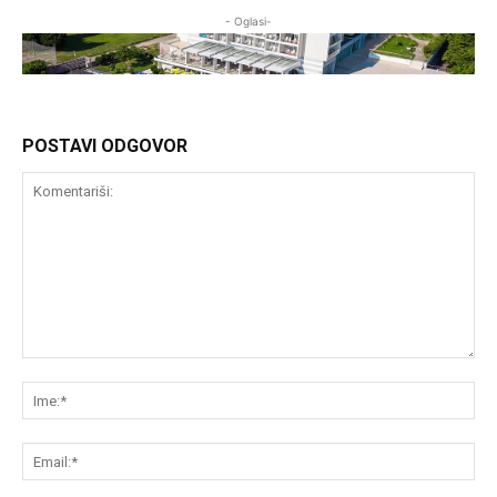
- Oglasi-
POSTAVI ODGOVOR
Komentariši:
Im
Em