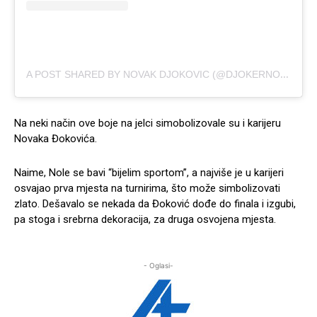
A
POST SHARED BY NOVAK DJOKOVIC (@DJOKERNOLE)
Na neki način ove boje na jelci simobolizovale su i karijeru
Novaka Đokovića.
Naime, Nole se bavi “bijelim sportom”, a najviše je u karijeri
osvajao prva mjesta na turnirima, što može simbolizovati
zlato. Dešavalo se nekada da Đoković dođe do finala i izgubi,
pa stoga i srebrna dekoracija, za druga osvojena mjesta.
- Oglasi-