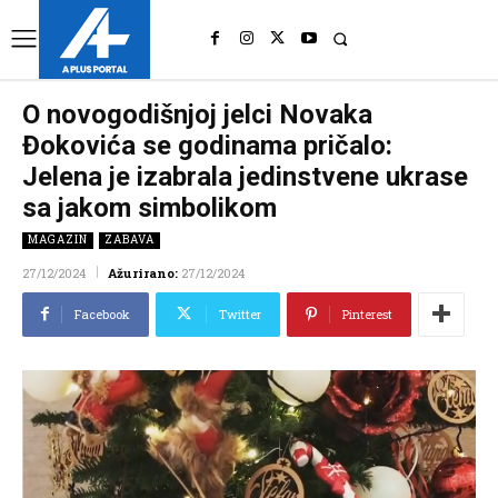
UK
LONDON NEWS
O novogodišnjoj jelci Novaka
Đokovića se godinama pričalo:
Jelena je izabrala jedinstvene ukrase
sa jakom simbolikom
MAGAZIN
ZABAVA
27/12/2024
Ažurirano:
27/12/2024
Facebook
Twitter
Pinterest