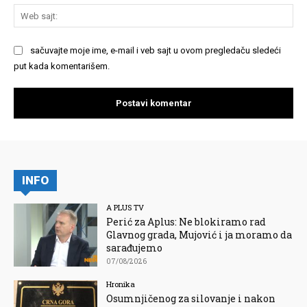
We
saj
sačuvajte moje ime, e-mail i veb sajt u ovom pregledaču sledeći
put kada komentarišem.
INFO
A PLUS TV
Perić za Aplus: Ne blokiramo rad
Glavnog grada, Mujović i ja moramo da
sarađujemo
07/08/2026
Hronika
Osumnjičenog za silovanje i nakon