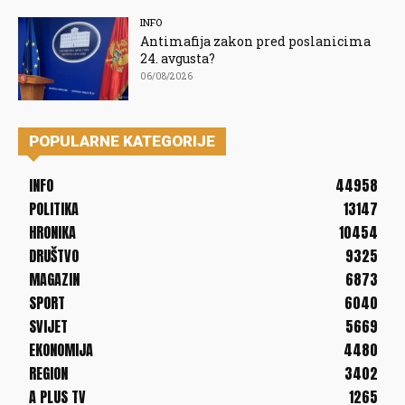
INFO
Antimafija zakon pred poslanicima
24. avgusta?
06/08/2026
POPULARNE KATEGORIJE
INFO
44958
POLITIKA
13147
HRONIKA
10454
DRUŠTVO
9325
MAGAZIN
6873
SPORT
6040
SVIJET
5669
EKONOMIJA
4480
REGION
3402
A PLUS TV
1265