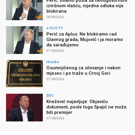
Perić: Imamo posla sa neodgovornom
izvršnom vlašću, nijedna odluka nije
blokirana
08/08/2026
A PLUS TV
Perić za Aplus: Ne blokiramo rad
Glavnog grada, Mujović i ja moramo
da sarađujemo
07/08/2026
Hronika
Osumnjičenog za silovanje i nakon
mjesec i po traže u Crnoj Gori
07/08/2026
INFO
Knežević najavljuje: Objaviću
dokument, posle toga Spajić ne može
biti premijer
07/08/2026