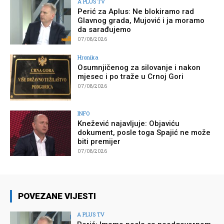
A PLUS TV
Perić za Aplus: Ne blokiramo rad
Glavnog grada, Mujović i ja moramo
da sarađujemo
07/08/2026
Hronika
Osumnjičenog za silovanje i nakon
mjesec i po traže u Crnoj Gori
07/08/2026
INFO
Knežević najavljuje: Objaviću
dokument, posle toga Spajić ne može
biti premijer
07/08/2026
POVEZANE VIJESTI
A PLUS TV