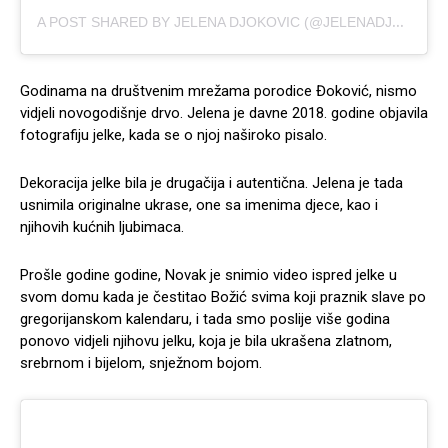
A
POST SHARED BY JELENA DJOKOVIC (@JELENADJOKOVICNDF)
Godinama na društvenim mrežama porodice Đoković, nismo
vidjeli novogodišnje drvo. Jelena je davne 2018. godine objavila
fotografiju jelke, kada se o njoj naširoko pisalo.
Dekoracija jelke bila je drugačija i autentična. Jelena je tada
usnimila originalne ukrase, one sa imenima djece, kao i
njihovih kućnih ljubimaca.
Prošle godine godine, Novak je snimio video ispred jelke u
svom domu kada je čestitao Božić svima koji praznik slave po
gregorijanskom kalendaru, i tada smo poslije više godina
ponovo vidjeli njihovu jelku, koja je bila ukrašena zlatnom,
srebrnom i bijelom, snježnom bojom.