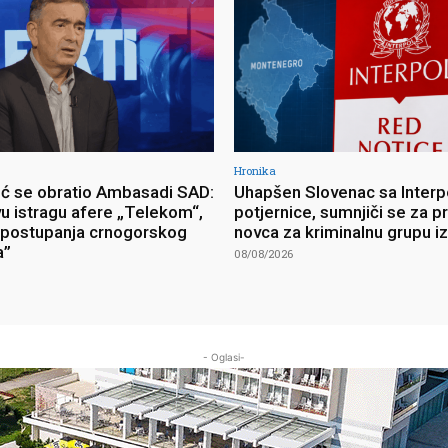
Hronika
ć se obratio Ambasadi SAD:
Uhapšen Slovenac sa Interp
vu istragu afere „Telekom“,
potjernice, sumnjiči se za p
postupanja crnogorskog
novca za kriminalnu grupu i
a”
08/08/2026
- Oglasi-