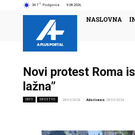
C
34.7
Podgorica
9.08.2026.
NASLOVNA
I
Novi protest Roma is
lažna”
INFO
DRUŠTVO
28/03/2024
Ažurirano:
28/03/2024