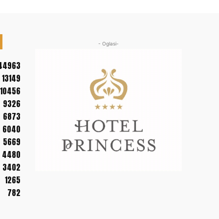
- Oglasi-
44963
13149
10456
9326
6873
6040
5669
4480
3402
1265
782