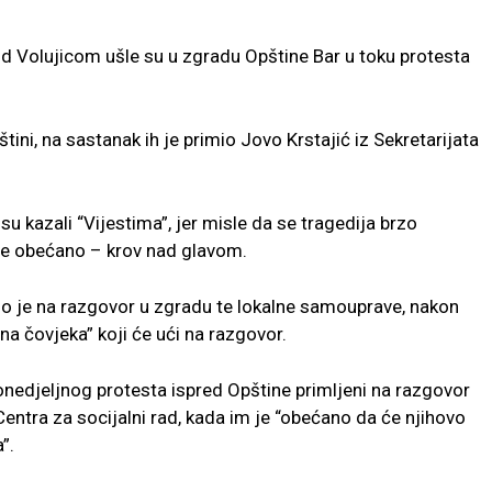
d Volujicom ušle su u zgradu Opštine Bar u toku protesta
štini, na sastanak ih je primio Jovo Krstajić iz Sekretarijata
su kazali “Vijestima”, jer misle da se tragedija brzo
 je obećano – krov nad glavom.
lo je na razgovor u zgradu te lokalne samouprave, nakon
ljna čovjeka” koji će ući na razgovor.
lonedjeljnog protesta ispred Opštine primljeni na razgovor
entra za socijalni rad, kada im je “obećano da će njihovo
”.