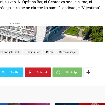
je zvao. Ni Opština Bar, ni Centar za socijalni rad, ni
ećanja, niko se ne okreće ka nama”, ispričao je “Vijestima”.
- Oglasi-
za socijalni rad
Opština Bar
Romi
Romski savjet
Twitter
Pinterest
WhatsApp