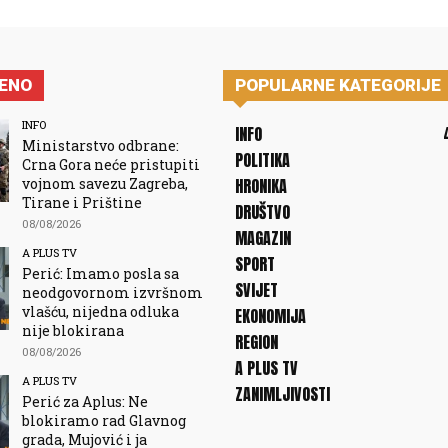
JENO
POPULARNE KATEGORIJE
INFO
INFO
Ministarstvo odbrane:
POLITIKA
Crna Gora neće pristupiti
vojnom savezu Zagreba,
HRONIKA
Tirane i Prištine
DRUŠTVO
08/08/2026
MAGAZIN
A PLUS TV
SPORT
Perić: Imamo posla sa
SVIJET
neodgovornom izvršnom
vlašću, nijedna odluka
EKONOMIJA
nije blokirana
REGION
08/08/2026
A PLUS TV
A PLUS TV
ZANIMLJIVOSTI
Perić za Aplus: Ne
blokiramo rad Glavnog
grada, Mujović i ja