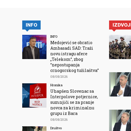
INFO
IZDVO
INFO
Medojević se obratio
Ambasadi SAD: Traži
novu istragu afere
„Telekom“, zbog
“nepostupanja
crnogorskog tužilaštva”
08/08/2026
Hronika
Uhapšen Slovenac sa
Interpolove potjernice,
sumnjiči se za pranje
novca za kriminalnu
grupu iz Bara
08/08/2026
Društvo