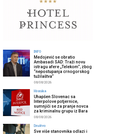
INFO
Medojević se obratio
Ambasadi SAD: Traži novu
istragu afere „Telekom“, zbog
“nepostupanja crnogorskog
tužilaštva”
08/08/2026
Hronika
Uhapšen Slovenac sa
Interpolove potjernice,
sumnjiči se za pranje novca
za kriminalnu grupu iz Bara
08/08/2026
Društvo
Sve više stanovnika odlazi i